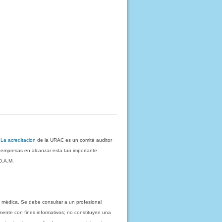
.
La acreditación
de la URAC es un comité auditor
s empresas en alcanzar esta tan importante
D.A.M.
 médica. Se debe consultar a un profesional
mente con fines informativos; no constituyen una