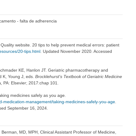
amento - falta de adherencia
ality website. 20 tips to help prevent medical errors: patient
esources/20-tips.html
. Updated November 2020. Accessed
chmader KE, Hanlon JT. Geriatric pharmacotherapy and
d K, Young J, eds.
Brocklehurst's Textbook of Geriatric Medicine
ia, PA: Elsevier; 2017:chap 101.
Taking medicines safely as you age.
nd-medication-management/taking-medicines-safely-you-age
.
sed September 16, 2024.
b Berman, MD, MPH, Clinical Assistant Professor of Medicine,