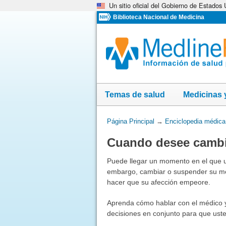
Un sitio oficial del Gobierno de Estados
Omita
y
Biblioteca Nacional de Medicina
vaya
al
Contenido
Temas de salud
Medicinas 
Usted
Página Principal
→
Enciclopedia médica
está
Cuando desee cambi
aquí:
Puede llegar un momento en el que 
embargo, cambiar o suspender su me
hacer que su afección empeore.
Aprenda cómo hablar con el médico 
decisiones en conjunto para que ust