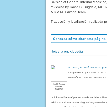
Division of General Internal Medicine
reviewed by David C. Dugdale, MD, Me
A.D.A.M. Editorial team.
Traducción y localización realizada p
Conozca cómo citar esta página
Hojee la enciclopedia
A.D.A.M., Inc. está acreditada por
independiente para verificar que A
distinción en servicios de salud e
Health Content
Provider
06/01/2028
La información aquí proporcionada no debe utiliza
médico autorizado para el diagnóstico y tratamient