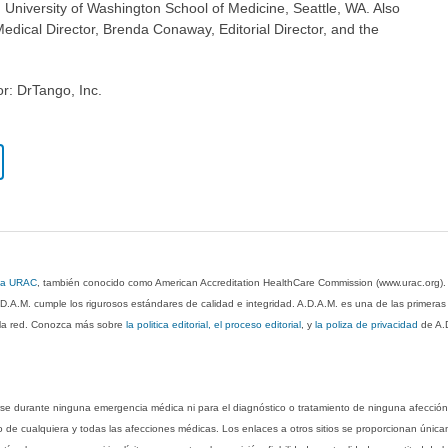
, University of Washington School of Medicine, Seattle, WA. Also
dical Director, Brenda Conaway, Editorial Director, and the
or: DrTango, Inc.
 la URAC
, también conocido como American Accreditation HealthCare Commission (www.urac.org)
.D.A.M. cumple los rigurosos estándares de calidad e integridad. A.D.A.M. es una de las primera
n la red. Conozca más sobre
la politica editorial, el proceso editorial
, y
la poliza de privacidad
de A.
rse durante ninguna emergencia médica ni para el diagnóstico o tratamiento de ninguna afección
o de cualquiera y todas las afecciones médicas. Los enlaces a otros sitios se proporcionan única