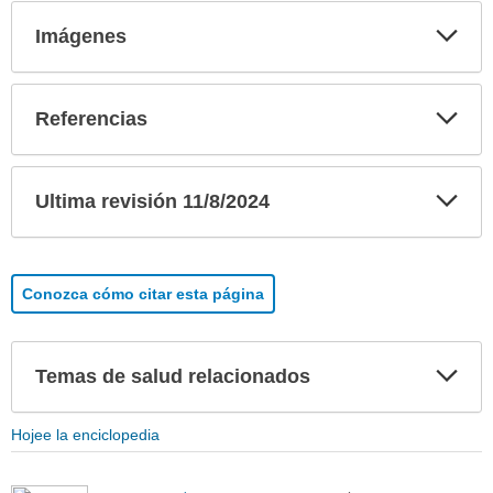
Exp
Imágenes
sec
Exp
Referencias
sec
Exp
Ultima revisión 11/8/2024
sec
Conozca cómo citar esta página
Exp
Temas de salud relacionados
sec
Hojee la enciclopedia