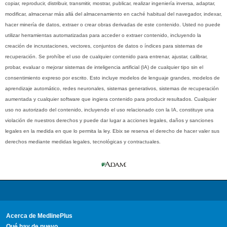
copiar, reproducir, distribuir, transmitir, mostrar, publicar, realizar ingeniería inversa, adaptar,
modificar, almacenar más allá del almacenamiento en caché habitual del navegador, indexar,
hacer minería de datos, extraer o crear obras derivadas de este contenido. Usted no puede
utilizar herramientas automatizadas para acceder o extraer contenido, incluyendo la
creación de incrustaciones, vectores, conjuntos de datos o índices para sistemas de
recuperación. Se prohíbe el uso de cualquier contenido para entrenar, ajustar, calibrar,
probar, evaluar o mejorar sistemas de inteligencia artificial (IA) de cualquier tipo sin el
consentimiento expreso por escrito. Esto incluye modelos de lenguaje grandes, modelos de
aprendizaje automático, redes neuronales, sistemas generativos, sistemas de recuperación
aumentada y cualquier software que ingiera contenido para producir resultados. Cualquier
uso no autorizado del contenido, incluyendo el uso relacionado con la IA, constituye una
violación de nuestros derechos y puede dar lugar a acciones legales, daños y sanciones
legales en la medida en que lo permita la ley. Ebix se reserva el derecho de hacer valer sus
derechos mediante medidas legales, tecnológicas y contractuales.
Acerca de MedlinePlus
Qué hay de nuevo