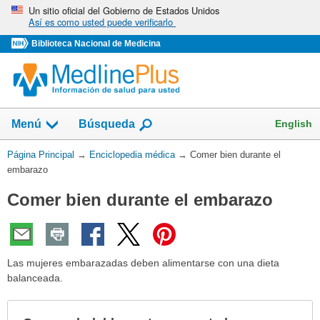
Omita
Un sitio oficial del Gobierno de Estados Unidos
Así es como usted puede verificarlo
y
vaya
Biblioteca Nacional de Medicina
al
Contenido
English
Menú
Búsqueda
Usted
Página Principal
→
Enciclopedia médica
→
Comer bien durante el
está
embarazo
aquí:
Comer bien durante el embarazo
Las mujeres embarazadas deben alimentarse con una dieta
balanceada.