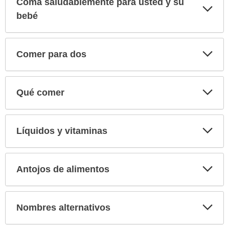
Coma saludablemente para usted y su
Exp
sec
bebé
Exp
Comer para dos
sec
Exp
Qué comer
sec
Exp
Líquidos y vitaminas
sec
Exp
Antojos de alimentos
sec
Exp
Nombres alternativos
sec