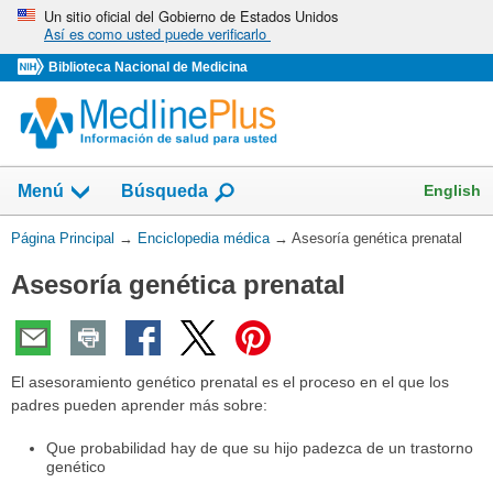
Omita
Un sitio oficial del Gobierno de Estados Unidos
Así es como usted puede verificarlo
y
vaya
Biblioteca Nacional de Medicina
al
Contenido
English
Menú
Búsqueda
Usted
Página Principal
→
Enciclopedia médica
→
Asesoría genética prenatal
está
Asesoría genética prenatal
aquí:
El asesoramiento genético prenatal es el proceso en el que los
padres pueden aprender más sobre:
Que probabilidad hay de que su hijo padezca de un trastorno
genético