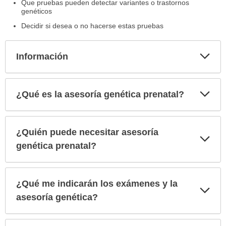
Que pruebas pueden detectar variantes o trastornos
genéticos
Decidir si desea o no hacerse estas pruebas
Exp
Información
sec
Exp
¿Qué es la asesoría genética prenatal?
sec
¿Quién puede necesitar asesoría
Exp
sec
genética prenatal?
¿Qué me indicarán los exámenes y la
Exp
sec
asesoría genética?