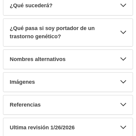
Exp
¿Qué sucederá?
sec
¿Qué pasa si soy portador de un
Exp
sec
trastorno genético?
Exp
Nombres alternativos
sec
Exp
Imágenes
sec
Exp
Referencias
sec
Exp
Ultima revisión 1/26/2026
sec