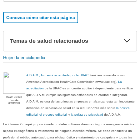
Conozca cómo citar esta página
Exp
Temas de salud relacionados
sec
Hojee la enciclopedia
A.D.A.M., Inc. está acreditada por la URAC
, también conocido como
American Accreditation HealthCare Commission (www.urac.org).
La
acreditación
de la URAC es un comité auditor independiente para verificar
que A.D.A.M. cumple los rigurosos estándares de calidad e integridad.
Health Content
Provider
A.D.A.M. es una de las primeras empresas en alcanzar esta tan importante
06/01/2028
distinción en servicios de salud en la red. Conozca más sobre
la politica
editorial, el proceso editorial
, y
la poliza de privacidad
de A.D.A.M.
La información aquí proporcionada no debe utilizarse durante ninguna emergencia médica
ni para el diagnóstico o tratamiento de ninguna afección médica. Se debe consultar a un
profesional médico autorizado para el diagnóstico y tratamiento de cualquiera y todas las