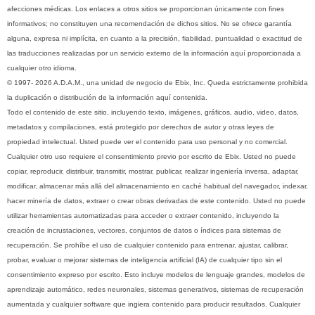
afecciones médicas. Los enlaces a otros sitios se proporcionan únicamente con fines
informativos; no constituyen una recomendación de dichos sitios. No se ofrece garantía
alguna, expresa ni implícita, en cuanto a la precisión, fiabilidad, puntualidad o exactitud de
las traducciones realizadas por un servicio externo de la información aquí proporcionada a
cualquier otro idioma.
© 1997- 2026 A.D.A.M., una unidad de negocio de Ebix, Inc. Queda estrictamente prohibida
la duplicación o distribución de la información aquí contenida.
Todo el contenido de este sitio, incluyendo texto, imágenes, gráficos, audio, video, datos,
metadatos y compilaciones, está protegido por derechos de autor y otras leyes de
propiedad intelectual. Usted puede ver el contenido para uso personal y no comercial.
Cualquier otro uso requiere el consentimiento previo por escrito de Ebix. Usted no puede
copiar, reproducir, distribuir, transmitir, mostrar, publicar, realizar ingeniería inversa, adaptar,
modificar, almacenar más allá del almacenamiento en caché habitual del navegador, indexar,
hacer minería de datos, extraer o crear obras derivadas de este contenido. Usted no puede
utilizar herramientas automatizadas para acceder o extraer contenido, incluyendo la
creación de incrustaciones, vectores, conjuntos de datos o índices para sistemas de
recuperación. Se prohíbe el uso de cualquier contenido para entrenar, ajustar, calibrar,
probar, evaluar o mejorar sistemas de inteligencia artificial (IA) de cualquier tipo sin el
consentimiento expreso por escrito. Esto incluye modelos de lenguaje grandes, modelos de
aprendizaje automático, redes neuronales, sistemas generativos, sistemas de recuperación
aumentada y cualquier software que ingiera contenido para producir resultados. Cualquier