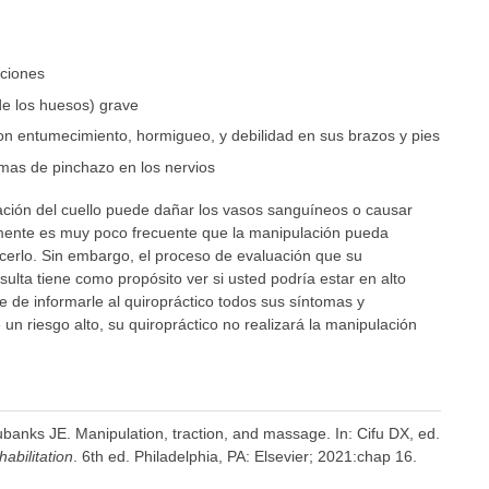
aciones
e los huesos) grave
n entumecimiento, hormigueo, y debilidad en sus brazos y pies
mas de pinchazo en los nervios
ción del cuello puede dañar los vasos sanguíneos o causar
lmente es muy poco frecuente que la manipulación pueda
cerlo. Sin embargo, el proceso de evaluación que su
ulta tiene como propósito ver si usted podría estar en alto
 de informarle al quiropráctico todos sus síntomas y
un riesgo alto, su quiropráctico no realizará la manipulación
banks JE. Manipulation, traction, and massage. In: Cifu DX, ed.
abilitation
. 6th ed. Philadelphia, PA: Elsevier; 2021:chap 16.