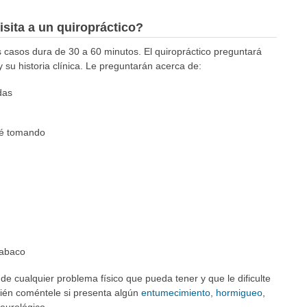
sita a un quiropráctico?
s casos dura de 30 a 60 minutos. El quiropráctico preguntará
 su historia clínica. Le preguntarán acerca de:
das
té tomando
tabaco
e cualquier problema físico que pueda tener y que le dificulte
mbién coméntele si presenta algún
entumecimiento, hormigueo
,
eurológico.