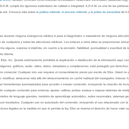
.D.A.M. cumple los rigurosos estándares de calidad e integridad. A.D.A.M. es una de las primera
n la red. Conozca más sobre
la politica editorial, el proceso editorial
, y
la poliza de privacidad
de A.
rse durante ninguna emergencia médica ni para el diagnóstico o tratamiento de ninguna afección
o de cualquiera y todas las afecciones médicas. Los enlaces a otros sitios se proporcionan única
ía alguna, expresa ni implícita, en cuanto a la precisión, fiabilidad, puntualidad o exactitud de l
tro idioma.
ix, Inc. Queda estrictamente prohibida la duplicación o distribución de la información aquí con
imágenes, gráficos, audio, video, datos, metadatos y compilaciones, está protegido por derechos d
comercial. Cualquier otro uso requiere el consentimiento previo por escrito de Ebix. Usted no puede
ptar, modificar, almacenar más allá del almacenamiento en caché habitual del navegador, indexar, h
ar herramientas automatizadas para acceder o extraer contenido, incluyendo la creación de incru
ualquier contenido para entrenar, ajustar, calibrar, probar, evaluar o mejorar sistemas de inteligen
 modelos de lenguaje grandes, modelos de aprendizaje automático, redes neuronales, sistemas g
ucir resultados. Cualquier uso no autorizado del contenido, incluyendo el uso relacionado con la
iones legales en la medida en que lo permita la ley. Ebix se reserva el derecho de hacer valer 