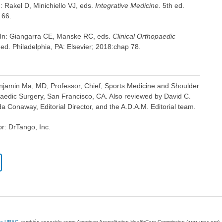
 Rakel D, Minichiello VJ, eds.
Integrative Medicine
. 5th ed.
 66.
 In: Giangarra CE, Manske RC, eds.
Clinical Orthopaedic
 ed. Philadelphia, PA: Elsevier; 2018:chap 78.
enjamin Ma, MD, Professor, Chief, Sports Medicine and Shoulder
edic Surgery, San Francisco, CA. Also reviewed by David C.
 Conaway, Editorial Director, and the A.D.A.M. Editorial team.
or: DrTango, Inc.
 la URAC
, también conocido como American Accreditation HealthCare Commission (www.urac.org)