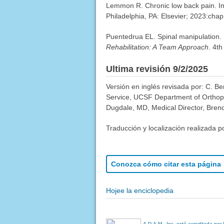
Lemmon R. Chronic low back pain. In:
Philadelphia, PA: Elsevier; 2023:chap
Puentedrua EL. Spinal manipulation.
Rehabilitation: A Team Approach
. 4th
Ultima revisión 9/2/2025
Versión en inglés revisada por: C. B
Service, UCSF Department of Orthopa
Dugdale, MD, Medical Director, Brenda
Traducción y localización realizada p
Conozca cómo citar esta página
Hojee la enciclopedia
A.D.A.M., Inc. está acreditada por