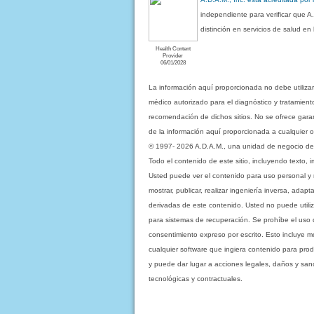
independiente para verificar que A
distinción en servicios de salud e
Health Content
Provider
06/01/2028
La información aquí proporcionada no debe utiliza
médico autorizado para el diagnóstico y tratamient
recomendación de dichos sitios. No se ofrece garant
de la información aquí proporcionada a cualquier o
© 1997- 2026 A.D.A.M., una unidad de negocio de Eb
Todo el contenido de este sitio, incluyendo texto, 
Usted puede ver el contenido para uso personal y no 
mostrar, publicar, realizar ingeniería inversa, ada
derivadas de este contenido. Usted no puede utiliz
para sistemas de recuperación. Se prohíbe el uso de c
consentimiento expreso por escrito. Esto incluye
cualquier software que ingiera contenido para prod
y puede dar lugar a acciones legales, daños y sanc
tecnológicas y contractuales.