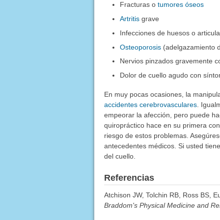
Fracturas o
tumores óseos
Artritis
grave
Infecciones de huesos o articul
Osteoporosis
(adelgazamiento d
Nervios pinzados gravemente co
Dolor de cuello agudo con sínto
En muy pocas ocasiones, la manipula
accidentes cerebrovasculares
. Igua
empeorar la afección, pero puede ha
quiropráctico hace en su primera cons
riesgo de estos problemas. Asegúrese
antecedentes médicos. Si usted tiene 
del cuello.
Referencias
Atchison JW, Tolchin RB, Ross BS, Eu
Braddom's Physical Medicine and Reh