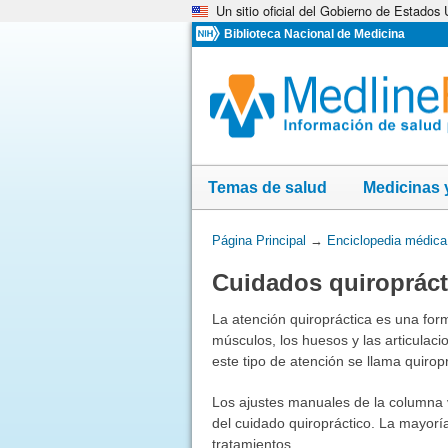
Un sitio oficial del Gobierno de Estados
Omita
y
Biblioteca Nacional de Medicina
vaya
al
Contenido
Temas de salud
Medicinas 
Usted
Página Principal
→
Enciclopedia médica
está
Cuidados quiropráct
aquí:
La atención quiropráctica es una form
músculos, los huesos y las articulac
este tipo de atención se llama quiropr
Los ajustes manuales de la columna 
del cuidado quiropráctico. La mayoría
tratamientos.