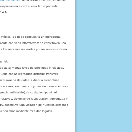
s empresas en alcanzar esta tan importante
D.A.M.
 médica. Se debe consultar a un profesional
mente con fines informativos; no constituyen una
as traducciones realizadas por un servicio externo
tenida.
e autor y otras leyes de propiedad intelectual.
 copiar, reproducir, distribuir, transmitir,
acer minería de datos, extraer o crear obras
staciones, vectores, conjuntos de datos o índices
cia artificial (IA) de cualquier tipo sin el
enerativos, sistemas de recuperación aumentada y
 IA, constituye una violación de nuestros derechos
sus derechos mediante medidas legales,