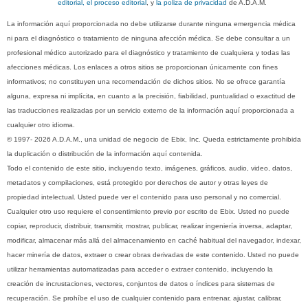
editorial, el proceso editorial
, y
la poliza de privacidad
de A.D.A.M.
La información aquí proporcionada no debe utilizarse durante ninguna emergencia médica
ni para el diagnóstico o tratamiento de ninguna afección médica. Se debe consultar a un
profesional médico autorizado para el diagnóstico y tratamiento de cualquiera y todas las
afecciones médicas. Los enlaces a otros sitios se proporcionan únicamente con fines
informativos; no constituyen una recomendación de dichos sitios. No se ofrece garantía
alguna, expresa ni implícita, en cuanto a la precisión, fiabilidad, puntualidad o exactitud de
las traducciones realizadas por un servicio externo de la información aquí proporcionada a
cualquier otro idioma.
© 1997- 2026 A.D.A.M., una unidad de negocio de Ebix, Inc. Queda estrictamente prohibida
la duplicación o distribución de la información aquí contenida.
Todo el contenido de este sitio, incluyendo texto, imágenes, gráficos, audio, video, datos,
metadatos y compilaciones, está protegido por derechos de autor y otras leyes de
propiedad intelectual. Usted puede ver el contenido para uso personal y no comercial.
Cualquier otro uso requiere el consentimiento previo por escrito de Ebix. Usted no puede
copiar, reproducir, distribuir, transmitir, mostrar, publicar, realizar ingeniería inversa, adaptar,
modificar, almacenar más allá del almacenamiento en caché habitual del navegador, indexar,
hacer minería de datos, extraer o crear obras derivadas de este contenido. Usted no puede
utilizar herramientas automatizadas para acceder o extraer contenido, incluyendo la
creación de incrustaciones, vectores, conjuntos de datos o índices para sistemas de
recuperación. Se prohíbe el uso de cualquier contenido para entrenar, ajustar, calibrar,