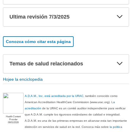
Exp
Ultima revisión 7/3/2025
sec
Conozca cómo citar esta página
Exp
Temas de salud relacionados
sec
Hojee la enciclopedia
A.D.A.M., Inc. está acreditada por la URAC
, también conocido como
American Accreditation HealthCare Commission (www.urac.org).
La
acreditación
de la URAC es un comité auditor independiente para verificar
que A.D.A.M. cumple los rigurosos estándares de calidad e integridad.
Health Content
Provider
A.D.A.M. es una de las primeras empresas en alcanzar esta tan importante
06/01/2028
distinción en servicios de salud en la red. Conozca más sobre
la politica