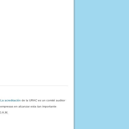
.
La acreditación
de la URAC es un comité auditor
s empresas en alcanzar esta tan importante
D.A.M.