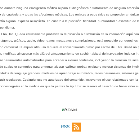
rse durante ninguna emergencia médica ni para el diagnóstico o tratamiento de ninguna afección
o de cualquiera y todas las afecciones médicas. Los enlaces a otros sitios se proporcionan única
ía alguna, expresa ni implícita, en cuanto a la precisión, fiabilidad, puntualidad o exactitud de l
tro idioma.
ix, Inc. Queda estrictamente prohibida la duplicación o distribución de la información aquí con
imágenes, gráficos, audio, video, datos, metadatos y compilaciones, está protegido por derechos d
comercial. Cualquier otro uso requiere el consentimiento previo por escrito de Ebix. Usted no puede
ptar, modificar, almacenar más allá del almacenamiento en caché habitual del navegador, indexar, h
ar herramientas automatizadas para acceder o extraer contenido, incluyendo la creación de incru
ualquier contenido para entrenar, ajustar, calibrar, probar, evaluar o mejorar sistemas de inteligen
 modelos de lenguaje grandes, modelos de aprendizaje automático, redes neuronales, sistemas g
ucir resultados. Cualquier uso no autorizado del contenido, incluyendo el uso relacionado con la
iones legales en la medida en que lo permita la ley. Ebix se reserva el derecho de hacer valer 
RSS