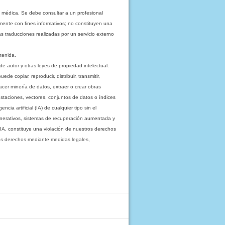
 médica. Se debe consultar a un profesional
mente con fines informativos; no constituyen una
as traducciones realizadas por un servicio externo
tenida.
e autor y otras leyes de propiedad intelectual.
 copiar, reproducir, distribuir, transmitir,
acer minería de datos, extraer o crear obras
staciones, vectores, conjuntos de datos o índices
cia artificial (IA) de cualquier tipo sin el
enerativos, sistemas de recuperación aumentada y
 IA, constituye una violación de nuestros derechos
sus derechos mediante medidas legales,