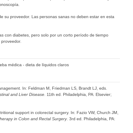
onoscopía.
n de su proveedor. Las personas sanas no deben estar en esta
as con diabetes, pero solo por un corto período de tiempo
 proveedor.
ueba médica - dieta de líquidos claros
anagement. In: Feldman M, Friedman LS, Brandt LJ, eds.
stinal and Liver Disease
. 11th ed. Philadelphia, PA: Elsevier;
itional support in colorectal surgery. In: Fazio VW, Church JM,
herapy in Colon and Rectal Surgery
. 3rd ed. Philadelphia, PA: