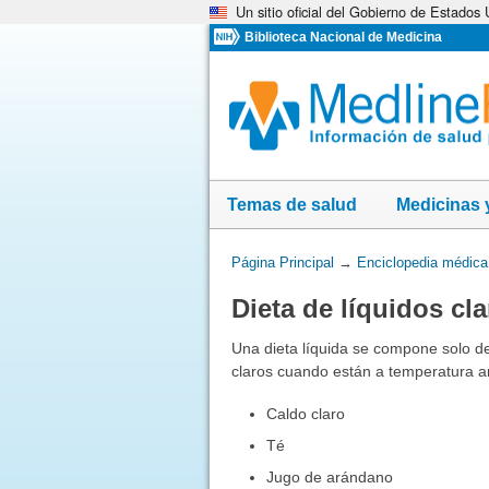
Un sitio oficial del Gobierno de Estados
Omita
y
Biblioteca Nacional de Medicina
vaya
al
Contenido
Temas de salud
Medicinas 
Usted
Página Principal
→
Enciclopedia médica
está
Dieta de líquidos cl
aquí:
Una dieta líquida se compone solo de
claros cuando están a temperatura a
Caldo claro
Té
Jugo de arándano