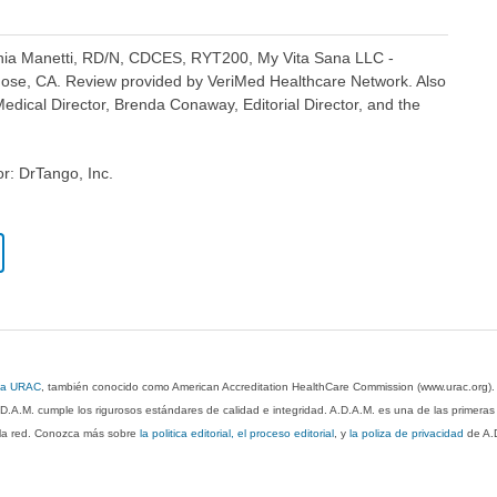
fania Manetti, RD/N, CDCES, RYT200, My Vita Sana LLC -
Jose, CA. Review provided by VeriMed Healthcare Network. Also
dical Director, Brenda Conaway, Editorial Director, and the
or: DrTango, Inc.
 la URAC
, también conocido como American Accreditation HealthCare Commission (www.urac.org)
.D.A.M. cumple los rigurosos estándares de calidad e integridad. A.D.A.M. es una de las primera
n la red. Conozca más sobre
la politica editorial, el proceso editorial
, y
la poliza de privacidad
de A.