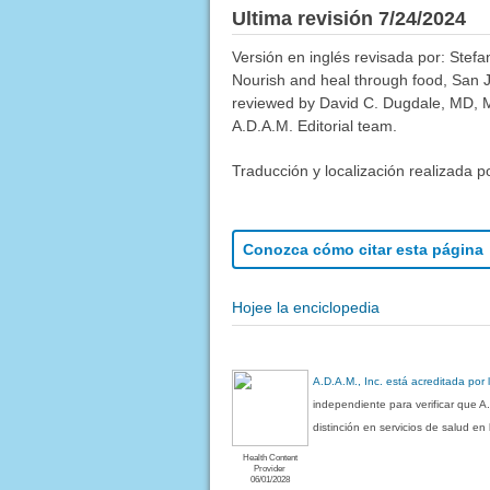
Ultima revisión 7/24/2024
Versión en inglés revisada por: Ste
Nourish and heal through food, San 
reviewed by David C. Dugdale, MD, Me
A.D.A.M. Editorial team.
Traducción y localización realizada p
Conozca cómo citar esta página
Hojee la enciclopedia
A.D.A.M., Inc. está acreditada por
independiente para verificar que A
distinción en servicios de salud e
Health Content
Provider
06/01/2028