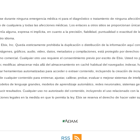
rse durante ninguna emergencia médica ni para el diagnóstico o tratamiento de ninguna afección
o de cualquiera y todas las afecciones médicas. Los enlaces a otros sitios se proporcionan única
ía alguna, expresa ni implícita, en cuanto a la precisión, fiabilidad, puntualidad o exactitud de l
tro idioma.
ix, Inc. Queda estrictamente prohibida la duplicación o distribución de la información aquí con
imágenes, gráficos, audio, video, datos, metadatos y compilaciones, está protegido por derechos d
comercial. Cualquier otro uso requiere el consentimiento previo por escrito de Ebix. Usted no puede
ptar, modificar, almacenar más allá del almacenamiento en caché habitual del navegador, indexar, h
ar herramientas automatizadas para acceder o extraer contenido, incluyendo la creación de incru
ualquier contenido para entrenar, ajustar, calibrar, probar, evaluar o mejorar sistemas de inteligen
 modelos de lenguaje grandes, modelos de aprendizaje automático, redes neuronales, sistemas g
ucir resultados. Cualquier uso no autorizado del contenido, incluyendo el uso relacionado con la
iones legales en la medida en que lo permita la ley. Ebix se reserva el derecho de hacer valer 
RSS