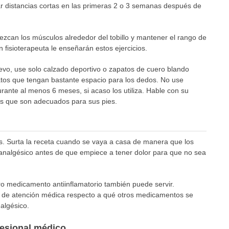
ar distancias cortas en las primeras 2 o 3 semanas después de
lezcan los músculos alrededor del tobillo y mantener el rango de
n fisioterapeuta le enseñarán estos ejercicios.
evo, use solo calzado deportivo o zapatos de cuero blando
tos que tengan bastante espacio para los dedos. No use
rante al menos 6 meses, si acaso los utiliza. Hable con su
os que son adecuados para sus pies.
s. Surta la receta cuando se vaya a casa de manera que los
analgésico antes de que empiece a tener dolor para que no sea
tro medicamento antiinflamatorio también puede servir.
r de atención médica respecto a qué otros medicamentos se
algésico.
fesional médico