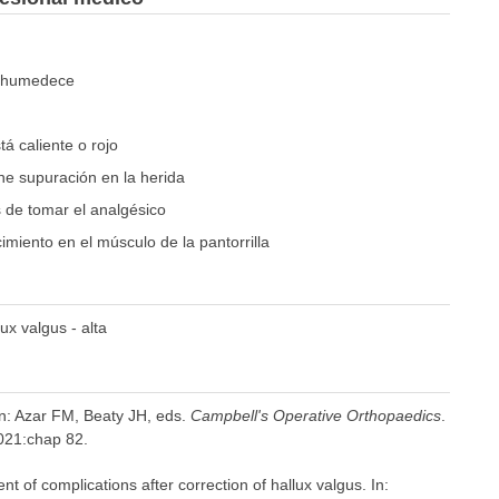
se humedece
tá caliente o rojo
ene supuración en la herida
 de tomar el analgésico
imiento en el músculo de la pantorrilla
ux valgus - alta
In: Azar FM, Beaty JH, eds.
Campbell's Operative Orthopaedics
.
2021:chap 82.
f complications after correction of hallux valgus. In: