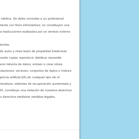
 médica. Se debe consultar a un profesional
mente con fines informativos; no constituyen una
as traducciones realizadas por un servicio externo
tenida.
e autor y otras leyes de propiedad intelectual.
 copiar, reproducir, distribuir, transmitir,
acer minería de datos, extraer o crear obras
staciones, vectores, conjuntos de datos o índices
cia artificial (IA) de cualquier tipo sin el
enerativos, sistemas de recuperación aumentada y
 IA, constituye una violación de nuestros derechos
sus derechos mediante medidas legales,