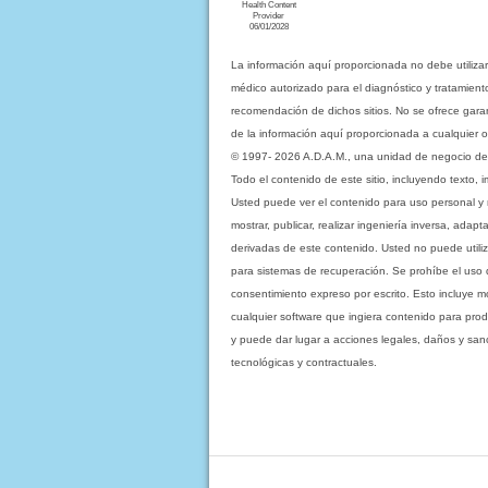
Health Content
Provider
06/01/2028
La información aquí proporcionada no debe utiliza
médico autorizado para el diagnóstico y tratamient
recomendación de dichos sitios. No se ofrece garant
de la información aquí proporcionada a cualquier o
© 1997- 2026 A.D.A.M., una unidad de negocio de Eb
Todo el contenido de este sitio, incluyendo texto, 
Usted puede ver el contenido para uso personal y no 
mostrar, publicar, realizar ingeniería inversa, ada
derivadas de este contenido. Usted no puede utiliz
para sistemas de recuperación. Se prohíbe el uso de c
consentimiento expreso por escrito. Esto incluye
cualquier software que ingiera contenido para prod
y puede dar lugar a acciones legales, daños y sanc
tecnológicas y contractuales.