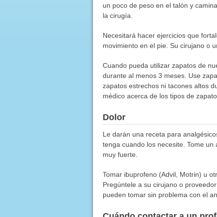
un poco de peso en el talón y camin
la cirugía.
Necesitará hacer ejercicios que forta
movimiento en el pie. Su cirujano o u
Cuando pueda utilizar zapatos de nu
durante al menos 3 meses. Use zapa
zapatos estrechos ni tacones altos du
médico acerca de los tipos de zapat
Dolor
Le darán una receta para analgésico
tenga cuando los necesite. Tome un 
muy fuerte.
Tomar ibuprofeno (Advil, Motrin) u o
Pregúntele a su cirujano o proveedo
pueden tomar sin problema con el an
Cuándo contactar a un pro