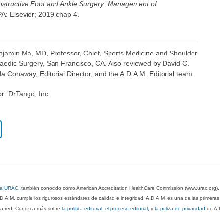
structive Foot and Ankle Surgery: Management of
 PA: Elsevier; 2019:chap 4.
enjamin Ma, MD, Professor, Chief, Sports Medicine and Shoulder
edic Surgery, San Francisco, CA. Also reviewed by David C.
 Conaway, Editorial Director, and the A.D.A.M. Editorial team.
or: DrTango, Inc.
 la URAC
, también conocido como American Accreditation HealthCare Commission (www.urac.org)
.D.A.M. cumple los rigurosos estándares de calidad e integridad. A.D.A.M. es una de las primera
n la red. Conozca más sobre
la politica editorial, el proceso editorial
, y
la poliza de privacidad
de A.