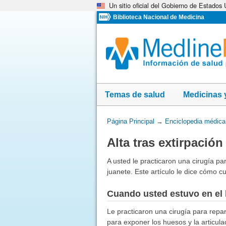
Un sitio oficial del Gobierno de Estados
Omita
y
Biblioteca Nacional de Medicina
vaya
al
Contenido
Temas de salud
Medicinas 
Usted
Página Principal
→
Enciclopedia médica
está
Alta tras extirpación
aquí:
A usted le practicaron una cirugía pa
juanete. Este artículo le dice cómo c
Cuando usted estuvo en el 
Le practicaron una cirugía para repara
para exponer los huesos y la articula