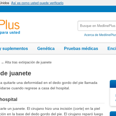
 Unidos
Así es como usted puede verificarlo
Busque
en
MedlinePlus
Acerca de MedlinePlu
y suplementos
Genética
Pruebas médicas
Enc
→
Alta tras extirpación de juanete
 de juanete
ra quitarle una deformidad en el dedo gordo del pie llamada
uidarse cuando regrese a casa del hospital.
hospital
rle un juanete. El cirujano hizo una incisión (corte) en la piel
ción en la base del dedo gordo del pie. El cirujano reparó luego