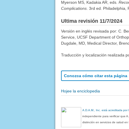
Myerson MS, Kadakia AR, eds.
Recon
Complications
. 3rd ed. Philadelphia,
Ultima revisión 11/7/2024
Versión en inglés revisada por: C. B
Service, UCSF Department of Orthopa
Dugdale, MD, Medical Director, Brenda
Traducción y localización realizada p
Conozca cómo citar esta página
Hojee la enciclopedia
A.D.A.M., Inc. está acreditada por
independiente para verificar que A
distinción en servicios de salud e