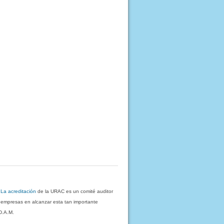
.
La acreditación
de la URAC es un comité auditor
s empresas en alcanzar esta tan importante
D.A.M.