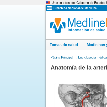
Un sitio oficial del Gobierno de Estados
Omita
y
Biblioteca Nacional de Medicina
vaya
al
Contenido
Temas de salud
Medicinas 
Usted
Página Principal
→
Enciclopedia médica
está
Anatomía de la arter
aquí: