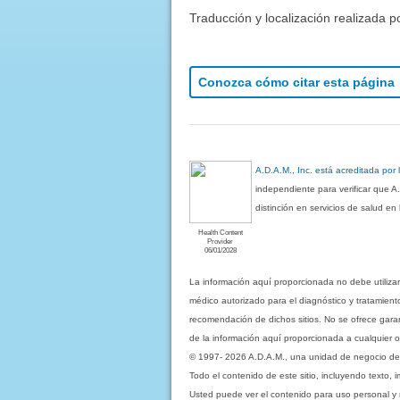
Traducción y localización realizada p
Conozca cómo citar esta página
A.D.A.M., Inc. está acreditada por
independiente para verificar que A
distinción en servicios de salud e
Health Content
Provider
06/01/2028
La información aquí proporcionada no debe utiliza
médico autorizado para el diagnóstico y tratamient
recomendación de dichos sitios. No se ofrece garant
de la información aquí proporcionada a cualquier o
© 1997- 2026 A.D.A.M., una unidad de negocio de Eb
Todo el contenido de este sitio, incluyendo texto, 
Usted puede ver el contenido para uso personal y no 