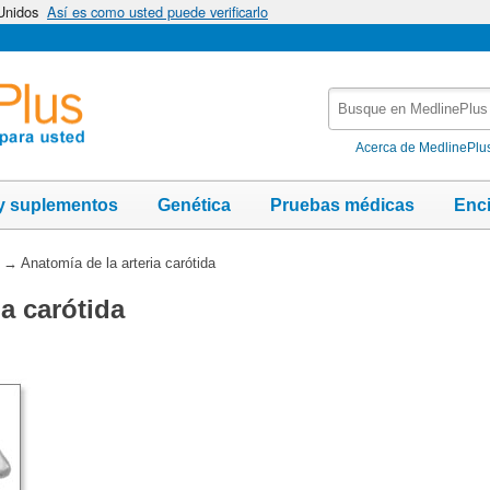
 Unidos
Así es como usted puede verificarlo
Busque
en
MedlinePlus
Acerca de MedlinePlu
y suplementos
Genética
Pruebas médicas
Enc
→
Anatomía de la arteria carótida
ia carótida