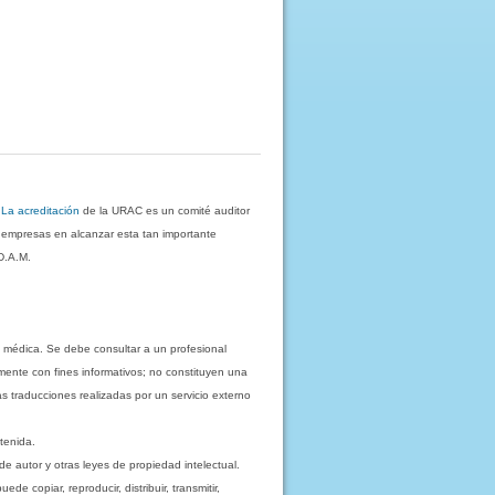
.
La acreditación
de la URAC es un comité auditor
s empresas en alcanzar esta tan importante
D.A.M.
 médica. Se debe consultar a un profesional
mente con fines informativos; no constituyen una
as traducciones realizadas por un servicio externo
tenida.
e autor y otras leyes de propiedad intelectual.
 copiar, reproducir, distribuir, transmitir,