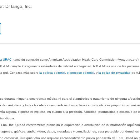
or: DrTango, Inc.
 la URAC
, también conocido como American Accreditation HealthCare Commission (www.urac.org)
.D.A.M. cumple los rigurosos estándares de calidad e integridad. A.D.A.M. es una de las primera
n la red. Conozca más sobre
la politica editorial, el proceso editorial
, y
la poliza de privacidad
de A.
rse durante ninguna emergencia médica ni para el diagnóstico o tratamiento de ninguna afección
o de cualquiera y todas las afecciones médicas. Los enlaces a otros sitios se proporcionan única
ía alguna, expresa ni implícita, en cuanto a la precisión, fiabilidad, puntualidad o exactitud de l
tro idioma.
ix, Inc. Queda estrictamente prohibida la duplicación o distribución de la información aquí con
imágenes, gráficos, audio, video, datos, metadatos y compilaciones, está protegido por derechos d
comercial. Cualquier otro uso requiere el consentimiento previo por escrito de Ebix. Usted no puede