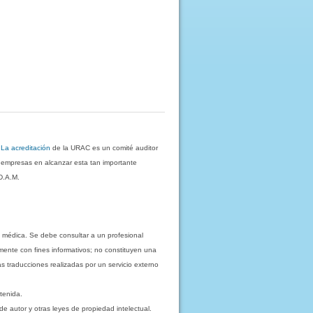
.
La acreditación
de la URAC es un comité auditor
s empresas en alcanzar esta tan importante
D.A.M.
 médica. Se debe consultar a un profesional
mente con fines informativos; no constituyen una
as traducciones realizadas por un servicio externo
tenida.
e autor y otras leyes de propiedad intelectual.