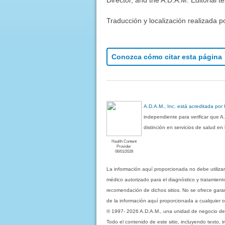
Traducción y localización realizada p
Conozca cómo citar esta página
A.D.A.M., Inc. está acreditada por
independiente para verificar que A
distinción en servicios de salud e
Health Content
Provider
06/01/2028
La información aquí proporcionada no debe utiliza
médico autorizado para el diagnóstico y tratamient
recomendación de dichos sitios. No se ofrece garant
de la información aquí proporcionada a cualquier o
© 1997- 2026 A.D.A.M., una unidad de negocio de Eb
Todo el contenido de este sitio, incluyendo texto, 