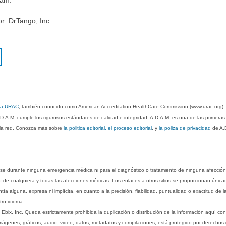
or: DrTango, Inc.
 la URAC
, también conocido como American Accreditation HealthCare Commission (www.urac.org)
.D.A.M. cumple los rigurosos estándares de calidad e integridad. A.D.A.M. es una de las primera
n la red. Conozca más sobre
la politica editorial, el proceso editorial
, y
la poliza de privacidad
de A.
rse durante ninguna emergencia médica ni para el diagnóstico o tratamiento de ninguna afección
o de cualquiera y todas las afecciones médicas. Los enlaces a otros sitios se proporcionan única
ía alguna, expresa ni implícita, en cuanto a la precisión, fiabilidad, puntualidad o exactitud de l
tro idioma.
ix, Inc. Queda estrictamente prohibida la duplicación o distribución de la información aquí con
imágenes, gráficos, audio, video, datos, metadatos y compilaciones, está protegido por derechos d