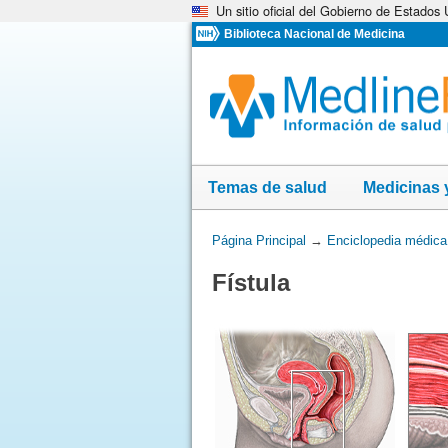
Un sitio oficial del Gobierno de Estados
Omita
y
Biblioteca Nacional de Medicina
vaya
al
Contenido
Temas de salud
Medicinas 
Usted
Página Principal
→
Enciclopedia médica
está
Fístula
aquí: