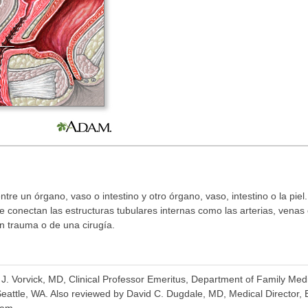
tre un órgano, vaso o intestino y otro órgano, vaso, intestino o la piel.
onectan las estructuras tubulares internas como las arterias, venas o i
n trauma o de una cirugía.
a J. Vorvick, MD, Clinical Professor Emeritus, Department of Family Me
Seattle, WA. Also reviewed by David C. Dugdale, MD, Medical Director,
eam.