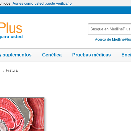
 Unidos
Así es como usted puede verificarlo
Busque
en
MedlinePlus
Acerca de MedlinePlu
y suplementos
Genética
Pruebas médicas
Enc
→
Fístula