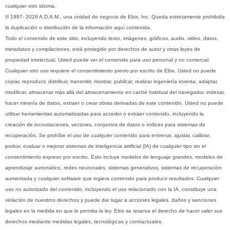
cualquier otro idioma.
© 1997- 2026 A.D.A.M., una unidad de negocio de Ebix, Inc. Queda estrictamente prohibida
la duplicación o distribución de la información aquí contenida.
Todo el contenido de este sitio, incluyendo texto, imágenes, gráficos, audio, video, datos,
metadatos y compilaciones, está protegido por derechos de autor y otras leyes de
propiedad intelectual. Usted puede ver el contenido para uso personal y no comercial.
Cualquier otro uso requiere el consentimiento previo por escrito de Ebix. Usted no puede
copiar, reproducir, distribuir, transmitir, mostrar, publicar, realizar ingeniería inversa, adaptar,
modificar, almacenar más allá del almacenamiento en caché habitual del navegador, indexar,
hacer minería de datos, extraer o crear obras derivadas de este contenido. Usted no puede
utilizar herramientas automatizadas para acceder o extraer contenido, incluyendo la
creación de incrustaciones, vectores, conjuntos de datos o índices para sistemas de
recuperación. Se prohíbe el uso de cualquier contenido para entrenar, ajustar, calibrar,
probar, evaluar o mejorar sistemas de inteligencia artificial (IA) de cualquier tipo sin el
consentimiento expreso por escrito. Esto incluye modelos de lenguaje grandes, modelos de
aprendizaje automático, redes neuronales, sistemas generativos, sistemas de recuperación
aumentada y cualquier software que ingiera contenido para producir resultados. Cualquier
uso no autorizado del contenido, incluyendo el uso relacionado con la IA, constituye una
violación de nuestros derechos y puede dar lugar a acciones legales, daños y sanciones
legales en la medida en que lo permita la ley. Ebix se reserva el derecho de hacer valer sus
derechos mediante medidas legales, tecnológicas y contractuales.