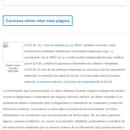
Conozca cómo citar esta página
A.D.A.M., Inc. está acreditada por la URAC
, también conocido como
American Accreditation HealthCare Commission (www.urac.org).
La
acreditación
de la URAC es un comité auditor independiente para verificar
que A.D.A.M. cumple los rigurosos estándares de calidad e integridad.
Health Content
Provider
A.D.A.M. es una de las primeras empresas en alcanzar esta tan importante
06/01/2028
distinción en servicios de salud en la red. Conozca más sobre
la politica
editorial, el proceso editorial
, y
la poliza de privacidad
de A.D.A.M.
La información aquí proporcionada no debe utilizarse durante ninguna emergencia médica
ni para el diagnóstico o tratamiento de ninguna afección médica. Se debe consultar a un
profesional médico autorizado para el diagnóstico y tratamiento de cualquiera y todas las
afecciones médicas. Los enlaces a otros sitios se proporcionan únicamente con fines
informativos; no constituyen una recomendación de dichos sitios. No se ofrece garantía
alguna, expresa ni implícita, en cuanto a la precisión, fiabilidad, puntualidad o exactitud de
las traducciones realizadas por un servicio externo de la información aquí proporcionada a