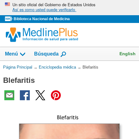
Omita
Un sitio oficial del Gobierno de Estados Unidos
Así es como usted puede verificarlo
y
vaya
Biblioteca Nacional de Medicina
al
Contenido
English
Menú
Búsqueda
Usted
Página Principal
→
Enciclopedia médica
→
Blefaritis
está
Blefaritis
aquí: