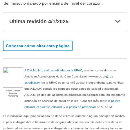
del músculo dañado por encima del nivel del corazón.
Exp
Ultima revisión 4/1/2025
sec
Conozca cómo citar esta página
A.D.A.M., Inc. está acreditada por la URAC
, también conocido como
American Accreditation HealthCare Commission (www.urac.org).
La
acreditación
de la URAC es un comité auditor independiente para verificar
que A.D.A.M. cumple los rigurosos estándares de calidad e integridad.
Health Content
Provider
A.D.A.M. es una de las primeras empresas en alcanzar esta tan importante
06/01/2028
distinción en servicios de salud en la red. Conozca más sobre
la politica
editorial, el proceso editorial
, y
la poliza de privacidad
de A.D.A.M.
La información aquí proporcionada no debe utilizarse durante ninguna emergencia médica
ni para el diagnóstico o tratamiento de ninguna afección médica. Se debe consultar a un
profesional médico autorizado para el diagnóstico y tratamiento de cualquiera y todas las