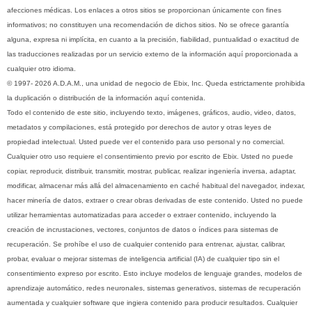
afecciones médicas. Los enlaces a otros sitios se proporcionan únicamente con fines
informativos; no constituyen una recomendación de dichos sitios. No se ofrece garantía
alguna, expresa ni implícita, en cuanto a la precisión, fiabilidad, puntualidad o exactitud de
las traducciones realizadas por un servicio externo de la información aquí proporcionada a
cualquier otro idioma.
© 1997- 2026 A.D.A.M., una unidad de negocio de Ebix, Inc. Queda estrictamente prohibida
la duplicación o distribución de la información aquí contenida.
Todo el contenido de este sitio, incluyendo texto, imágenes, gráficos, audio, video, datos,
metadatos y compilaciones, está protegido por derechos de autor y otras leyes de
propiedad intelectual. Usted puede ver el contenido para uso personal y no comercial.
Cualquier otro uso requiere el consentimiento previo por escrito de Ebix. Usted no puede
copiar, reproducir, distribuir, transmitir, mostrar, publicar, realizar ingeniería inversa, adaptar,
modificar, almacenar más allá del almacenamiento en caché habitual del navegador, indexar,
hacer minería de datos, extraer o crear obras derivadas de este contenido. Usted no puede
utilizar herramientas automatizadas para acceder o extraer contenido, incluyendo la
creación de incrustaciones, vectores, conjuntos de datos o índices para sistemas de
recuperación. Se prohíbe el uso de cualquier contenido para entrenar, ajustar, calibrar,
probar, evaluar o mejorar sistemas de inteligencia artificial (IA) de cualquier tipo sin el
consentimiento expreso por escrito. Esto incluye modelos de lenguaje grandes, modelos de
aprendizaje automático, redes neuronales, sistemas generativos, sistemas de recuperación
aumentada y cualquier software que ingiera contenido para producir resultados. Cualquier