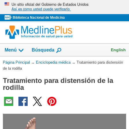
Omita
Un sitio oficial del Gobierno de Estados Unidos
Así es como usted puede verificarlo
y
vaya
Biblioteca Nacional de Medicina
al
Contenido
English
Menú
Búsqueda
Usted
Página Principal
→
Enciclopedia médica
→
Tratamiento para distensión
está
de la rodilla
aquí:
Tratamiento para distensión de la
rodilla