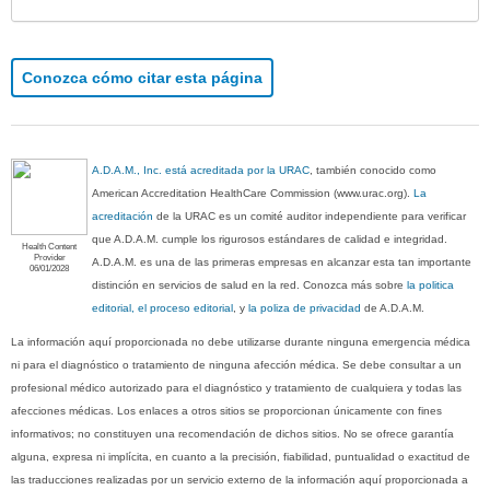
Conozca cómo citar esta página
A.D.A.M., Inc. está acreditada por la URAC
, también conocido como
American Accreditation HealthCare Commission (www.urac.org).
La
acreditación
de la URAC es un comité auditor independiente para verificar
que A.D.A.M. cumple los rigurosos estándares de calidad e integridad.
Health Content
Provider
A.D.A.M. es una de las primeras empresas en alcanzar esta tan importante
06/01/2028
distinción en servicios de salud en la red. Conozca más sobre
la politica
editorial, el proceso editorial
, y
la poliza de privacidad
de A.D.A.M.
La información aquí proporcionada no debe utilizarse durante ninguna emergencia médica
ni para el diagnóstico o tratamiento de ninguna afección médica. Se debe consultar a un
profesional médico autorizado para el diagnóstico y tratamiento de cualquiera y todas las
afecciones médicas. Los enlaces a otros sitios se proporcionan únicamente con fines
informativos; no constituyen una recomendación de dichos sitios. No se ofrece garantía
alguna, expresa ni implícita, en cuanto a la precisión, fiabilidad, puntualidad o exactitud de
las traducciones realizadas por un servicio externo de la información aquí proporcionada a