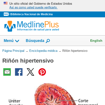
Omita
Un sitio oficial del Gobierno de Estados Unidos
Así es como usted puede verificarlo
y
vaya
Biblioteca Nacional de Medicina
al
Contenido
English
Menú
Búsqueda
Usted
Página Principal
→
Enciclopedia médica
→
Riñón hipertensivo
está
Riñón hipertensivo
aquí: