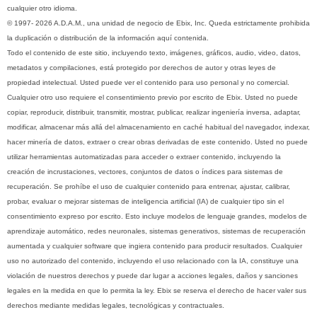
cualquier otro idioma.
© 1997- 2026 A.D.A.M., una unidad de negocio de Ebix, Inc. Queda estrictamente prohibida
la duplicación o distribución de la información aquí contenida.
Todo el contenido de este sitio, incluyendo texto, imágenes, gráficos, audio, video, datos,
metadatos y compilaciones, está protegido por derechos de autor y otras leyes de
propiedad intelectual. Usted puede ver el contenido para uso personal y no comercial.
Cualquier otro uso requiere el consentimiento previo por escrito de Ebix. Usted no puede
copiar, reproducir, distribuir, transmitir, mostrar, publicar, realizar ingeniería inversa, adaptar,
modificar, almacenar más allá del almacenamiento en caché habitual del navegador, indexar,
hacer minería de datos, extraer o crear obras derivadas de este contenido. Usted no puede
utilizar herramientas automatizadas para acceder o extraer contenido, incluyendo la
creación de incrustaciones, vectores, conjuntos de datos o índices para sistemas de
recuperación. Se prohíbe el uso de cualquier contenido para entrenar, ajustar, calibrar,
probar, evaluar o mejorar sistemas de inteligencia artificial (IA) de cualquier tipo sin el
consentimiento expreso por escrito. Esto incluye modelos de lenguaje grandes, modelos de
aprendizaje automático, redes neuronales, sistemas generativos, sistemas de recuperación
aumentada y cualquier software que ingiera contenido para producir resultados. Cualquier
uso no autorizado del contenido, incluyendo el uso relacionado con la IA, constituye una
violación de nuestros derechos y puede dar lugar a acciones legales, daños y sanciones
legales en la medida en que lo permita la ley. Ebix se reserva el derecho de hacer valer sus
derechos mediante medidas legales, tecnológicas y contractuales.