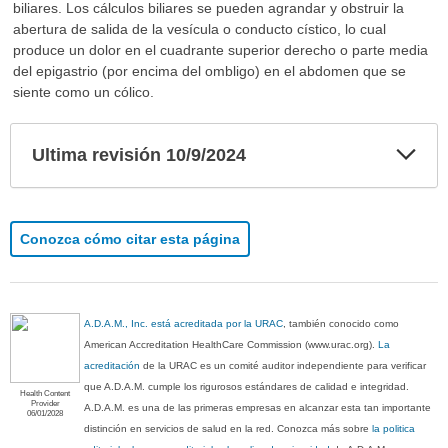
biliares. Los cálculos biliares se pueden agrandar y obstruir la
abertura de salida de la vesícula o conducto cístico, lo cual
produce un dolor en el cuadrante superior derecho o parte media
del epigastrio (por encima del ombligo) en el abdomen que se
siente como un cólico.
Exp
Ultima revisión 10/9/2024
sec
Conozca cómo citar esta página
A.D.A.M., Inc. está acreditada por la URAC
, también conocido como
American Accreditation HealthCare Commission (www.urac.org).
La
acreditación
de la URAC es un comité auditor independiente para verificar
que A.D.A.M. cumple los rigurosos estándares de calidad e integridad.
Health Content
Provider
A.D.A.M. es una de las primeras empresas en alcanzar esta tan importante
06/01/2028
distinción en servicios de salud en la red. Conozca más sobre
la politica