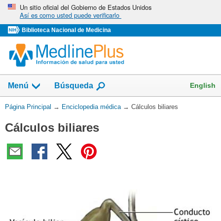
Omita
Un sitio oficial del Gobierno de Estados Unidos
Así es como usted puede verificarlo
y
vaya
Biblioteca Nacional de Medicina
al
Contenido
English
Menú
Búsqueda
Usted
Página Principal
→
Enciclopedia médica
→
Cálculos biliares
está
Cálculos biliares
aquí: