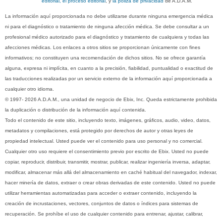
editorial, el proceso editorial
, y
la poliza de privacidad
de A.D.A.M.
La información aquí proporcionada no debe utilizarse durante ninguna emergencia médica
ni para el diagnóstico o tratamiento de ninguna afección médica. Se debe consultar a un
profesional médico autorizado para el diagnóstico y tratamiento de cualquiera y todas las
afecciones médicas. Los enlaces a otros sitios se proporcionan únicamente con fines
informativos; no constituyen una recomendación de dichos sitios. No se ofrece garantía
alguna, expresa ni implícita, en cuanto a la precisión, fiabilidad, puntualidad o exactitud de
las traducciones realizadas por un servicio externo de la información aquí proporcionada a
cualquier otro idioma.
© 1997- 2026 A.D.A.M., una unidad de negocio de Ebix, Inc. Queda estrictamente prohibida
la duplicación o distribución de la información aquí contenida.
Todo el contenido de este sitio, incluyendo texto, imágenes, gráficos, audio, video, datos,
metadatos y compilaciones, está protegido por derechos de autor y otras leyes de
propiedad intelectual. Usted puede ver el contenido para uso personal y no comercial.
Cualquier otro uso requiere el consentimiento previo por escrito de Ebix. Usted no puede
copiar, reproducir, distribuir, transmitir, mostrar, publicar, realizar ingeniería inversa, adaptar,
modificar, almacenar más allá del almacenamiento en caché habitual del navegador, indexar,
hacer minería de datos, extraer o crear obras derivadas de este contenido. Usted no puede
utilizar herramientas automatizadas para acceder o extraer contenido, incluyendo la
creación de incrustaciones, vectores, conjuntos de datos o índices para sistemas de
recuperación. Se prohíbe el uso de cualquier contenido para entrenar, ajustar, calibrar,