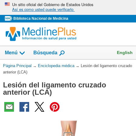
Omita
Un sitio oficial del Gobierno de Estados Unidos
Así es como usted puede verificarlo
y
vaya
Biblioteca Nacional de Medicina
al
Contenido
English
Menú
Búsqueda
Usted
Página Principal
→
Enciclopedia médica
→
Lesión del ligamento cruzado
está
anterior (LCA)
aquí:
Lesión del ligamento cruzado
anterior (LCA)