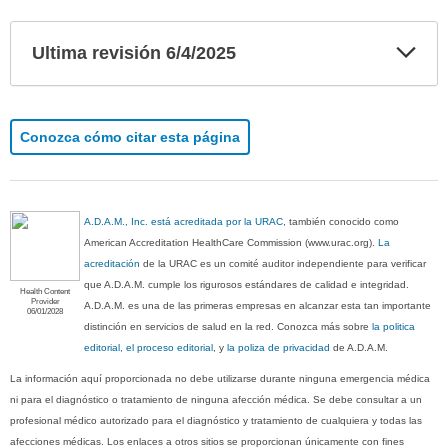
Exp
Ultima revisión 6/4/2025
sec
Conozca cómo citar esta página
A.D.A.M., Inc. está acreditada por la URAC
, también conocido como
American Accreditation HealthCare Commission (www.urac.org).
La
acreditación
de la URAC es un comité auditor independiente para verificar
que A.D.A.M. cumple los rigurosos estándares de calidad e integridad.
Health Content
Provider
A.D.A.M. es una de las primeras empresas en alcanzar esta tan importante
06/01/2028
distinción en servicios de salud en la red. Conozca más sobre
la politica
editorial, el proceso editorial
, y
la poliza de privacidad
de A.D.A.M.
La información aquí proporcionada no debe utilizarse durante ninguna emergencia médica
ni para el diagnóstico o tratamiento de ninguna afección médica. Se debe consultar a un
profesional médico autorizado para el diagnóstico y tratamiento de cualquiera y todas las
afecciones médicas. Los enlaces a otros sitios se proporcionan únicamente con fines