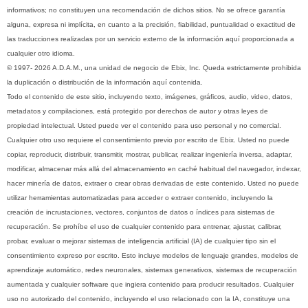
informativos; no constituyen una recomendación de dichos sitios. No se ofrece garantía
alguna, expresa ni implícita, en cuanto a la precisión, fiabilidad, puntualidad o exactitud de
las traducciones realizadas por un servicio externo de la información aquí proporcionada a
cualquier otro idioma.
© 1997- 2026 A.D.A.M., una unidad de negocio de Ebix, Inc. Queda estrictamente prohibida
la duplicación o distribución de la información aquí contenida.
Todo el contenido de este sitio, incluyendo texto, imágenes, gráficos, audio, video, datos,
metadatos y compilaciones, está protegido por derechos de autor y otras leyes de
propiedad intelectual. Usted puede ver el contenido para uso personal y no comercial.
Cualquier otro uso requiere el consentimiento previo por escrito de Ebix. Usted no puede
copiar, reproducir, distribuir, transmitir, mostrar, publicar, realizar ingeniería inversa, adaptar,
modificar, almacenar más allá del almacenamiento en caché habitual del navegador, indexar,
hacer minería de datos, extraer o crear obras derivadas de este contenido. Usted no puede
utilizar herramientas automatizadas para acceder o extraer contenido, incluyendo la
creación de incrustaciones, vectores, conjuntos de datos o índices para sistemas de
recuperación. Se prohíbe el uso de cualquier contenido para entrenar, ajustar, calibrar,
probar, evaluar o mejorar sistemas de inteligencia artificial (IA) de cualquier tipo sin el
consentimiento expreso por escrito. Esto incluye modelos de lenguaje grandes, modelos de
aprendizaje automático, redes neuronales, sistemas generativos, sistemas de recuperación
aumentada y cualquier software que ingiera contenido para producir resultados. Cualquier
uso no autorizado del contenido, incluyendo el uso relacionado con la IA, constituye una