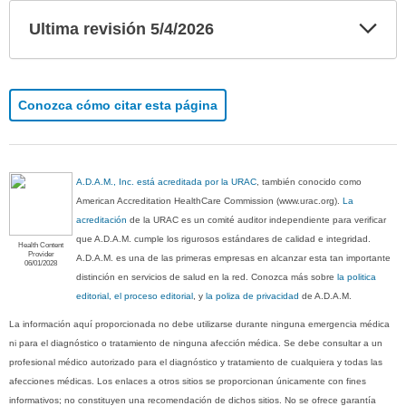
Exp
Ultima revisión 5/4/2026
sec
Conozca cómo citar esta página
A.D.A.M., Inc. está acreditada por la URAC
, también conocido como
American Accreditation HealthCare Commission (www.urac.org).
La
acreditación
de la URAC es un comité auditor independiente para verificar
que A.D.A.M. cumple los rigurosos estándares de calidad e integridad.
Health Content
Provider
A.D.A.M. es una de las primeras empresas en alcanzar esta tan importante
06/01/2028
distinción en servicios de salud en la red. Conozca más sobre
la politica
editorial, el proceso editorial
, y
la poliza de privacidad
de A.D.A.M.
La información aquí proporcionada no debe utilizarse durante ninguna emergencia médica
ni para el diagnóstico o tratamiento de ninguna afección médica. Se debe consultar a un
profesional médico autorizado para el diagnóstico y tratamiento de cualquiera y todas las
afecciones médicas. Los enlaces a otros sitios se proporcionan únicamente con fines
informativos; no constituyen una recomendación de dichos sitios. No se ofrece garantía