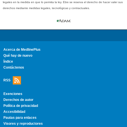
legales en la medida en que lo permita la ley. Ebix se reserva el derecho de hacer valer sus
derechos mediante medidas legales, tecnológicas y contractuales.
Acerca de MedlinePlus
Qué hay de nuevo
Índice
Contáctenos
RSS
Exenciones
Derechos de autor
Política de privacidad
Accesibilidad
Pautas para enlaces
Visores y reproductores