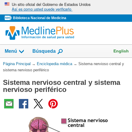
Omita
Un sitio oficial del Gobierno de Estados Unidos
Así es como usted puede verificarlo
y
vaya
Biblioteca Nacional de Medicina
al
Contenido
English
Menú
Búsqueda
Usted
Página Principal
→
Enciclopedia médica
→
Sistema nervioso central y
está
sistema nervioso periférico
aquí:
Sistema nervioso central y sistema
nervioso periférico