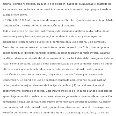
alguna, expresa ni implícita, en cuanto a la precisión, fiabilidad, puntualidad o exactitud de
las traducciones realizadas por un servicio externo de la información aquí proporcionada a
cualquier otro idioma.
© 1997- 2026 A.D.A.M., una unidad de negocio de Ebix, Inc. Queda estrictamente prohibida
la duplicación o distribución de la información aquí contenida.
Todo el contenido de este sitio, incluyendo texto, imágenes, gráficos, audio, video, datos,
metadatos y compilaciones, está protegido por derechos de autor y otras leyes de
propiedad intelectual. Usted puede ver el contenido para uso personal y no comercial.
Cualquier otro uso requiere el consentimiento previo por escrito de Ebix. Usted no puede
copiar, reproducir, distribuir, transmitir, mostrar, publicar, realizar ingeniería inversa, adaptar,
modificar, almacenar más allá del almacenamiento en caché habitual del navegador, indexar,
hacer minería de datos, extraer o crear obras derivadas de este contenido. Usted no puede
utilizar herramientas automatizadas para acceder o extraer contenido, incluyendo la
creación de incrustaciones, vectores, conjuntos de datos o índices para sistemas de
recuperación. Se prohíbe el uso de cualquier contenido para entrenar, ajustar, calibrar,
probar, evaluar o mejorar sistemas de inteligencia artificial (IA) de cualquier tipo sin el
consentimiento expreso por escrito. Esto incluye modelos de lenguaje grandes, modelos de
aprendizaje automático, redes neuronales, sistemas generativos, sistemas de recuperación
aumentada y cualquier software que ingiera contenido para producir resultados. Cualquier
uso no autorizado del contenido, incluyendo el uso relacionado con la IA, constituye una
violación de nuestros derechos y puede dar lugar a acciones legales, daños y sanciones