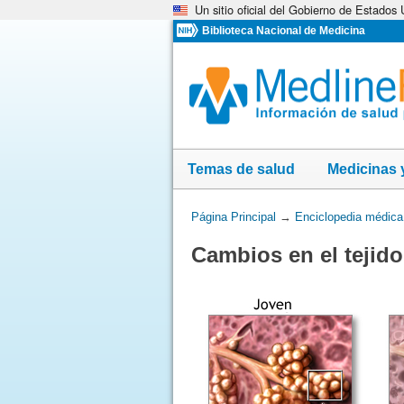
Un sitio oficial del Gobierno de Estados
Omita
y
Biblioteca Nacional de Medicina
vaya
al
Contenido
Temas de salud
Medicinas 
Usted
Página Principal
→
Enciclopedia médica
está
Cambios en el tejid
aquí: