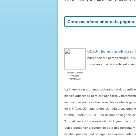
Conozca cómo citar esta página
A.D.A.M., Inc. está acreditada por
independiente para verificar que A
distinción en servicios de salud e
Health Content
Provider
06/01/2028
La información aquí proporcionada no debe utiliza
médico autorizado para el diagnóstico y tratamient
recomendación de dichos sitios. No se ofrece garant
de la información aquí proporcionada a cualquier o
© 1997- 2026 A.D.A.M., una unidad de negocio de Eb
Todo el contenido de este sitio, incluyendo texto, 
Usted puede ver el contenido para uso personal y no 
mostrar, publicar, realizar ingeniería inversa, ada