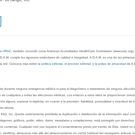
 la URAC
, también conocido como American Accreditation HealthCare Commission (www.urac.org)
.D.A.M. cumple los rigurosos estándares de calidad e integridad. A.D.A.M. es una de las primera
n la red. Conozca más sobre
la politica editorial, el proceso editorial
, y
la poliza de privacidad
de A.
rse durante ninguna emergencia médica ni para el diagnóstico o tratamiento de ninguna afección
o de cualquiera y todas las afecciones médicas. Los enlaces a otros sitios se proporcionan única
ía alguna, expresa ni implícita, en cuanto a la precisión, fiabilidad, puntualidad o exactitud de l
tro idioma.
ix, Inc. Queda estrictamente prohibida la duplicación o distribución de la información aquí con
imágenes, gráficos, audio, video, datos, metadatos y compilaciones, está protegido por derechos d
comercial. Cualquier otro uso requiere el consentimiento previo por escrito de Ebix. Usted no puede
ptar, modificar, almacenar más allá del almacenamiento en caché habitual del navegador, indexar, h