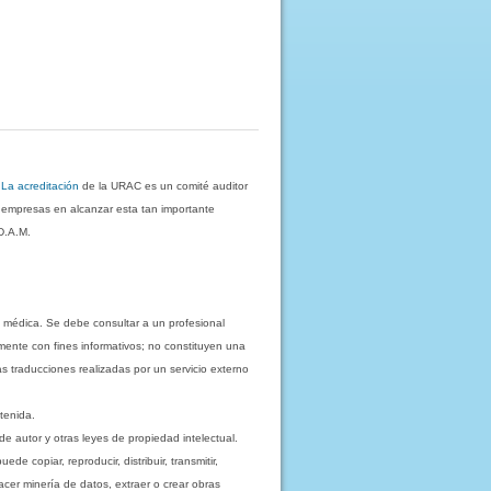
.
La acreditación
de la URAC es un comité auditor
s empresas en alcanzar esta tan importante
D.A.M.
 médica. Se debe consultar a un profesional
mente con fines informativos; no constituyen una
as traducciones realizadas por un servicio externo
tenida.
e autor y otras leyes de propiedad intelectual.
 copiar, reproducir, distribuir, transmitir,
acer minería de datos, extraer o crear obras