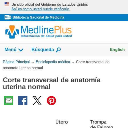
Omita
Un sitio oficial del Gobierno de Estados Unidos
Así es como usted puede verificarlo
y
vaya
Biblioteca Nacional de Medicina
al
Contenido
English
Menú
Búsqueda
Usted
Página Principal
→
Enciclopedia médica
→
Corte transversal de
está
anatomía uterina normal
aquí:
Corte transversal de anatomía
uterina normal