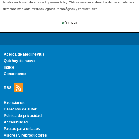
legales en la medida en que lo permita la ley. Ebix se reserva el derecho de hacer valer sus
derechos mediante medidas legales, tecnológicas y contractuales.
Acerca de MedlinePlus
Qué hay de nuevo
Índice
Contáctenos
RSS
Exenciones
Derechos de autor
Política de privacidad
Accesibilidad
Pautas para enlaces
Visores y reproductores