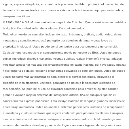
alguna, expresa ni implícita, en cuanto a la precisión, fiabilidad, puntualidad o exactitud de
las traducciones realizadas por un servicio externo de la información aquí proporcionada a
cualquier otro idioma.
© 1997- 2026 A.D.A.M., una unidad de negocio de Ebix, Inc. Queda estrictamente prohibida
la duplicación o distribución de la información aquí contenida.
Todo el contenido de este sitio, incluyendo texto, imágenes, gráficos, audio, video, datos,
metadatos y compilaciones, está protegido por derechos de autor y otras leyes de
propiedad intelectual. Usted puede ver el contenido para uso personal y no comercial.
Cualquier otro uso requiere el consentimiento previo por escrito de Ebix. Usted no puede
copiar, reproducir, distribuir, transmitir, mostrar, publicar, realizar ingeniería inversa, adaptar,
modificar, almacenar más allá del almacenamiento en caché habitual del navegador, indexar,
hacer minería de datos, extraer o crear obras derivadas de este contenido. Usted no puede
utilizar herramientas automatizadas para acceder o extraer contenido, incluyendo la
creación de incrustaciones, vectores, conjuntos de datos o índices para sistemas de
recuperación. Se prohíbe el uso de cualquier contenido para entrenar, ajustar, calibrar,
probar, evaluar o mejorar sistemas de inteligencia artificial (IA) de cualquier tipo sin el
consentimiento expreso por escrito. Esto incluye modelos de lenguaje grandes, modelos de
aprendizaje automático, redes neuronales, sistemas generativos, sistemas de recuperación
aumentada y cualquier software que ingiera contenido para producir resultados. Cualquier
uso no autorizado del contenido, incluyendo el uso relacionado con la IA, constituye una
violación de nuestros derechos y puede dar lugar a acciones legales, daños y sanciones