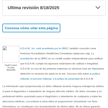
Exp
Ultima revisión 8/18/2025
sec
Conozca cómo citar esta página
A.D.A.M., Inc. está acreditada por la URAC
, también conocido como
American Accreditation HealthCare Commission (www.urac.org).
La
acreditación
de la URAC es un comité auditor independiente para verificar
que A.D.A.M. cumple los rigurosos estándares de calidad e integridad.
Health Content
Provider
A.D.A.M. es una de las primeras empresas en alcanzar esta tan importante
06/01/2028
distinción en servicios de salud en la red. Conozca más sobre
la politica
editorial, el proceso editorial
, y
la poliza de privacidad
de A.D.A.M.
La información aquí proporcionada no debe utilizarse durante ninguna emergencia médica
ni para el diagnóstico o tratamiento de ninguna afección médica. Se debe consultar a un
profesional médico autorizado para el diagnóstico y tratamiento de cualquiera y todas las
afecciones médicas. Los enlaces a otros sitios se proporcionan únicamente con fines
informativos; no constituyen una recomendación de dichos sitios. No se ofrece garantía