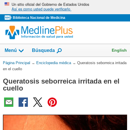
Omita
Un sitio oficial del Gobierno de Estados Unidos
Así es como usted puede verificarlo
y
vaya
Biblioteca Nacional de Medicina
al
Contenido
English
Menú
Búsqueda
Usted
Página Principal
→
Enciclopedia médica
→
Queratosis seborreica irritada
está
en el cuello
aquí:
Queratosis seborreica irritada en el
cuello