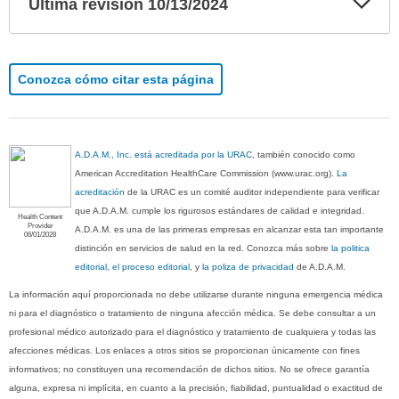
Ultima revisión 10/13/2024
sec
Conozca cómo citar esta página
A.D.A.M., Inc. está acreditada por la URAC
, también conocido como
American Accreditation HealthCare Commission (www.urac.org).
La
acreditación
de la URAC es un comité auditor independiente para verificar
que A.D.A.M. cumple los rigurosos estándares de calidad e integridad.
Health Content
Provider
A.D.A.M. es una de las primeras empresas en alcanzar esta tan importante
06/01/2028
distinción en servicios de salud en la red. Conozca más sobre
la politica
editorial, el proceso editorial
, y
la poliza de privacidad
de A.D.A.M.
La información aquí proporcionada no debe utilizarse durante ninguna emergencia médica
ni para el diagnóstico o tratamiento de ninguna afección médica. Se debe consultar a un
profesional médico autorizado para el diagnóstico y tratamiento de cualquiera y todas las
afecciones médicas. Los enlaces a otros sitios se proporcionan únicamente con fines
informativos; no constituyen una recomendación de dichos sitios. No se ofrece garantía
alguna, expresa ni implícita, en cuanto a la precisión, fiabilidad, puntualidad o exactitud de