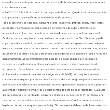
las traducciones realizadas por un servicio externo de la información aquí proporcionada a
cualquier otro idioma.
© 1997- 2026 A.D.A.M., una unidad de negocio de Ebix, Inc. Queda estrictamente prohibida
la duplicación o distribución de la información aquí contenida.
Todo el contenido de este sitio, incluyendo texto, imágenes, gráficos, audio, video, datos,
metadatos y compilaciones, está protegido por derechos de autor y otras leyes de
propiedad intelectual. Usted puede ver el contenido para uso personal y no comercial.
Cualquier otro uso requiere el consentimiento previo por escrito de Ebix. Usted no puede
copiar, reproducir, distribuir, transmitir, mostrar, publicar, realizar ingeniería inversa, adaptar,
modificar, almacenar más allá del almacenamiento en caché habitual del navegador, indexar,
hacer minería de datos, extraer o crear obras derivadas de este contenido. Usted no puede
utilizar herramientas automatizadas para acceder o extraer contenido, incluyendo la
creación de incrustaciones, vectores, conjuntos de datos o índices para sistemas de
recuperación. Se prohíbe el uso de cualquier contenido para entrenar, ajustar, calibrar,
probar, evaluar o mejorar sistemas de inteligencia artificial (IA) de cualquier tipo sin el
consentimiento expreso por escrito. Esto incluye modelos de lenguaje grandes, modelos de
aprendizaje automático, redes neuronales, sistemas generativos, sistemas de recuperación
aumentada y cualquier software que ingiera contenido para producir resultados. Cualquier
uso no autorizado del contenido, incluyendo el uso relacionado con la IA, constituye una
violación de nuestros derechos y puede dar lugar a acciones legales, daños y sanciones
legales en la medida en que lo permita la ley. Ebix se reserva el derecho de hacer valer sus