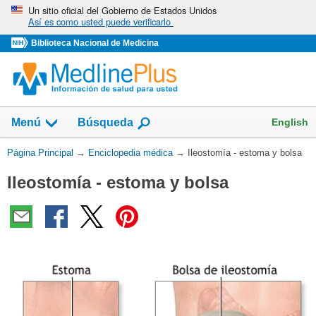
Omita
Un sitio oficial del Gobierno de Estados Unidos
Así es como usted puede verificarlo
y
vaya
Biblioteca Nacional de Medicina
al
Contenido
English
Menú
Búsqueda
Usted
Página Principal
→
Enciclopedia médica
→
Ileostomía - estoma y bolsa
está
Ileostomía - estoma y bolsa
aquí: