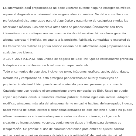
La información aquí proporcionada no debe utilizarse durante ninguna emergencia médica
ni para el diagnóstico o tratamiento de ninguna afección médica. Se debe consultar a un
profesional médico autorizado para el diagnóstico y tratamiento de cualquiera y todas las
afecciones médicas. Los enlaces a otros sitios se proporcionan únicamente con fines
informativos; no constituyen una recomendación de dichos sitios. No se ofrece garantía
alguna, expresa ni implícita, en cuanto a la precisión, fiabilidad, puntualidad o exactitud de
las traducciones realizadas por un servicio externo de la información aquí proporcionada a
cualquier otro idioma.
© 1997- 2026 A.D.A.M., una unidad de negocio de Ebix, Inc. Queda estrictamente prohibida
la duplicación o distribución de la información aquí contenida.
Todo el contenido de este sitio, incluyendo texto, imágenes, gráficos, audio, video, datos,
metadatos y compilaciones, está protegido por derechos de autor y otras leyes de
propiedad intelectual. Usted puede ver el contenido para uso personal y no comercial.
Cualquier otro uso requiere el consentimiento previo por escrito de Ebix. Usted no puede
copiar, reproducir, distribuir, transmitir, mostrar, publicar, realizar ingeniería inversa, adaptar,
modificar, almacenar más allá del almacenamiento en caché habitual del navegador, indexar,
hacer minería de datos, extraer o crear obras derivadas de este contenido. Usted no puede
utilizar herramientas automatizadas para acceder o extraer contenido, incluyendo la
creación de incrustaciones, vectores, conjuntos de datos o índices para sistemas de
recuperación. Se prohíbe el uso de cualquier contenido para entrenar, ajustar, calibrar,
probar, evaluar o mejorar sistemas de inteligencia artificial (IA) de cualquier tipo sin el