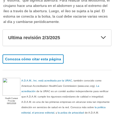
y "estoma," que significa abertura. Para realizar una ileostomía, el
cirujano hace una abertura en el abdomen y saca el extremo del
íleo a través de la abertura. Luego, el íleo se sujeta a la piel. El
estoma se conecta a la bolsa, la cual debe vaciarse varias veces
al día y cambiarse periódicamente.
Exp
Ultima revisión 2/3/2025
sec
Conozca cómo citar esta página
A.D.A.M., Inc. está acreditada por la URAC
, también conocido como
American Accreditation HealthCare Commission (www.urac.org).
La
acreditación
de la URAC es un comité auditor independiente para verificar
que A.D.A.M. cumple los rigurosos estándares de calidad e integridad.
Health Content
Provider
A.D.A.M. es una de las primeras empresas en alcanzar esta tan importante
06/01/2028
distinción en servicios de salud en la red. Conozca más sobre
la politica
editorial, el proceso editorial
, y
la poliza de privacidad
de A.D.A.M.