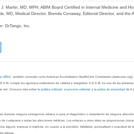
 J. Martin, MD, MPH, ABIM Board Certified in Internal Medicine and Hos
e, MD, Medical Director, Brenda Conaway, Editorial Director, and the A
or: DrTango, Inc.
 la URAC
, también conocido como American Accreditation HealthCare Commission (www.urac.org)
.D.A.M. cumple los rigurosos estándares de calidad e integridad. A.D.A.M. es una de las primera
n la red. Conozca más sobre
la politica editorial, el proceso editorial
, y
la poliza de privacidad
de A.
rse durante ninguna emergencia médica ni para el diagnóstico o tratamiento de ninguna afección
o de cualquiera y todas las afecciones médicas. Los enlaces a otros sitios se proporcionan única
ía alguna, expresa ni implícita, en cuanto a la precisión, fiabilidad, puntualidad o exactitud de l
tro idioma.