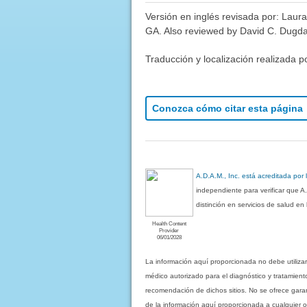
Versión en inglés revisada por: Laura
GA. Also reviewed by David C. Dugdal
Traducción y localización realizada p
Conozca cómo citar esta página
A.D.A.M., Inc. está acreditada por
independiente para verificar que A
distinción en servicios de salud e
Health Content
Provider
06/01/2028
La información aquí proporcionada no debe utiliza
médico autorizado para el diagnóstico y tratamient
recomendación de dichos sitios. No se ofrece garant
de la información aquí proporcionada a cualquier o