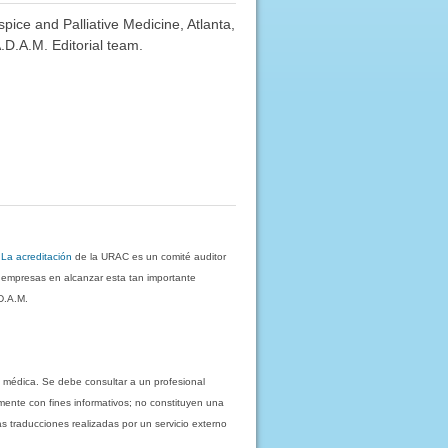
pice and Palliative Medicine, Atlanta,
.D.A.M. Editorial team.
.
La acreditación
de la URAC es un comité auditor
s empresas en alcanzar esta tan importante
D.A.M.
 médica. Se debe consultar a un profesional
mente con fines informativos; no constituyen una
as traducciones realizadas por un servicio externo