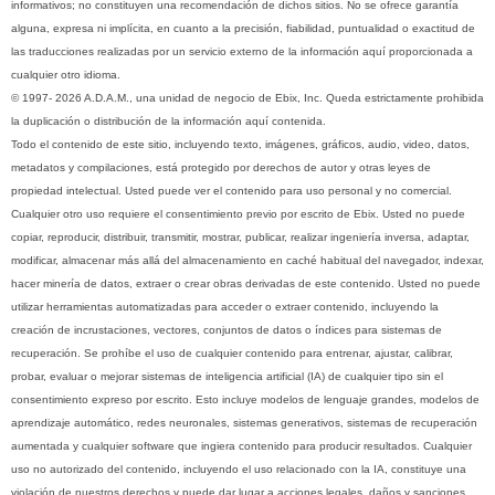
informativos; no constituyen una recomendación de dichos sitios. No se ofrece garantía
alguna, expresa ni implícita, en cuanto a la precisión, fiabilidad, puntualidad o exactitud de
las traducciones realizadas por un servicio externo de la información aquí proporcionada a
cualquier otro idioma.
© 1997- 2026 A.D.A.M., una unidad de negocio de Ebix, Inc. Queda estrictamente prohibida
la duplicación o distribución de la información aquí contenida.
Todo el contenido de este sitio, incluyendo texto, imágenes, gráficos, audio, video, datos,
metadatos y compilaciones, está protegido por derechos de autor y otras leyes de
propiedad intelectual. Usted puede ver el contenido para uso personal y no comercial.
Cualquier otro uso requiere el consentimiento previo por escrito de Ebix. Usted no puede
copiar, reproducir, distribuir, transmitir, mostrar, publicar, realizar ingeniería inversa, adaptar,
modificar, almacenar más allá del almacenamiento en caché habitual del navegador, indexar,
hacer minería de datos, extraer o crear obras derivadas de este contenido. Usted no puede
utilizar herramientas automatizadas para acceder o extraer contenido, incluyendo la
creación de incrustaciones, vectores, conjuntos de datos o índices para sistemas de
recuperación. Se prohíbe el uso de cualquier contenido para entrenar, ajustar, calibrar,
probar, evaluar o mejorar sistemas de inteligencia artificial (IA) de cualquier tipo sin el
consentimiento expreso por escrito. Esto incluye modelos de lenguaje grandes, modelos de
aprendizaje automático, redes neuronales, sistemas generativos, sistemas de recuperación
aumentada y cualquier software que ingiera contenido para producir resultados. Cualquier
uso no autorizado del contenido, incluyendo el uso relacionado con la IA, constituye una
violación de nuestros derechos y puede dar lugar a acciones legales, daños y sanciones