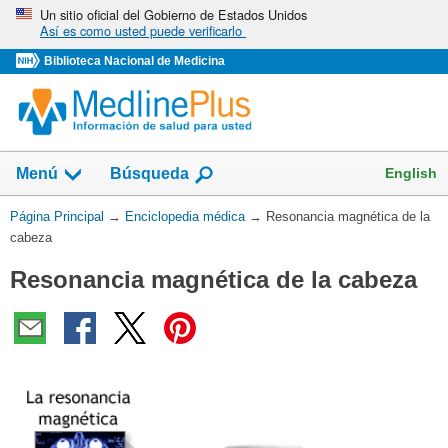
Omita
Un sitio oficial del Gobierno de Estados Unidos
Así es como usted puede verificarlo
y
vaya
Biblioteca Nacional de Medicina
al
Contenido
English
Menú
Búsqueda
Usted
Página Principal
→
Enciclopedia médica
→
Resonancia magnética de la
está
cabeza
aquí:
Resonancia magnética de la cabeza