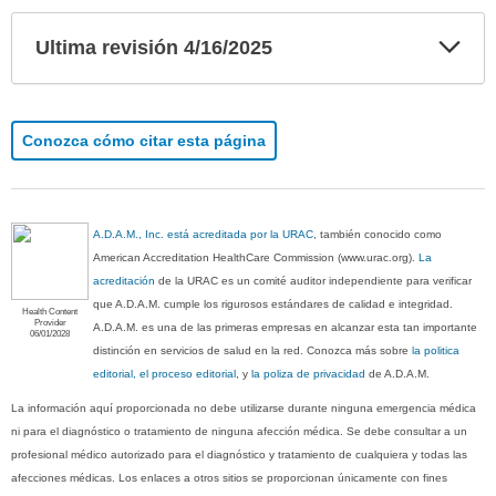
Exp
Ultima revisión 4/16/2025
sec
Conozca cómo citar esta página
A.D.A.M., Inc. está acreditada por la URAC
, también conocido como
American Accreditation HealthCare Commission (www.urac.org).
La
acreditación
de la URAC es un comité auditor independiente para verificar
que A.D.A.M. cumple los rigurosos estándares de calidad e integridad.
Health Content
Provider
A.D.A.M. es una de las primeras empresas en alcanzar esta tan importante
06/01/2028
distinción en servicios de salud en la red. Conozca más sobre
la politica
editorial, el proceso editorial
, y
la poliza de privacidad
de A.D.A.M.
La información aquí proporcionada no debe utilizarse durante ninguna emergencia médica
ni para el diagnóstico o tratamiento de ninguna afección médica. Se debe consultar a un
profesional médico autorizado para el diagnóstico y tratamiento de cualquiera y todas las
afecciones médicas. Los enlaces a otros sitios se proporcionan únicamente con fines