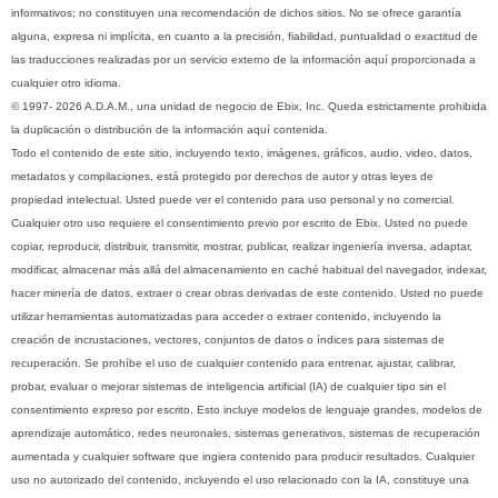
informativos; no constituyen una recomendación de dichos sitios. No se ofrece garantía
alguna, expresa ni implícita, en cuanto a la precisión, fiabilidad, puntualidad o exactitud de
las traducciones realizadas por un servicio externo de la información aquí proporcionada a
cualquier otro idioma.
© 1997- 2026 A.D.A.M., una unidad de negocio de Ebix, Inc. Queda estrictamente prohibida
la duplicación o distribución de la información aquí contenida.
Todo el contenido de este sitio, incluyendo texto, imágenes, gráficos, audio, video, datos,
metadatos y compilaciones, está protegido por derechos de autor y otras leyes de
propiedad intelectual. Usted puede ver el contenido para uso personal y no comercial.
Cualquier otro uso requiere el consentimiento previo por escrito de Ebix. Usted no puede
copiar, reproducir, distribuir, transmitir, mostrar, publicar, realizar ingeniería inversa, adaptar,
modificar, almacenar más allá del almacenamiento en caché habitual del navegador, indexar,
hacer minería de datos, extraer o crear obras derivadas de este contenido. Usted no puede
utilizar herramientas automatizadas para acceder o extraer contenido, incluyendo la
creación de incrustaciones, vectores, conjuntos de datos o índices para sistemas de
recuperación. Se prohíbe el uso de cualquier contenido para entrenar, ajustar, calibrar,
probar, evaluar o mejorar sistemas de inteligencia artificial (IA) de cualquier tipo sin el
consentimiento expreso por escrito. Esto incluye modelos de lenguaje grandes, modelos de
aprendizaje automático, redes neuronales, sistemas generativos, sistemas de recuperación
aumentada y cualquier software que ingiera contenido para producir resultados. Cualquier
uso no autorizado del contenido, incluyendo el uso relacionado con la IA, constituye una