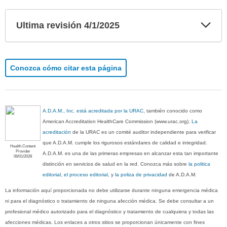
Exp
Ultima revisión 4/1/2025
sec
Conozca cómo citar esta página
A.D.A.M., Inc. está acreditada por la URAC
, también conocido como
American Accreditation HealthCare Commission (www.urac.org).
La
acreditación
de la URAC es un comité auditor independiente para verificar
que A.D.A.M. cumple los rigurosos estándares de calidad e integridad.
Health Content
Provider
A.D.A.M. es una de las primeras empresas en alcanzar esta tan importante
06/01/2028
distinción en servicios de salud en la red. Conozca más sobre
la politica
editorial, el proceso editorial
, y
la poliza de privacidad
de A.D.A.M.
La información aquí proporcionada no debe utilizarse durante ninguna emergencia médica
ni para el diagnóstico o tratamiento de ninguna afección médica. Se debe consultar a un
profesional médico autorizado para el diagnóstico y tratamiento de cualquiera y todas las
afecciones médicas. Los enlaces a otros sitios se proporcionan únicamente con fines