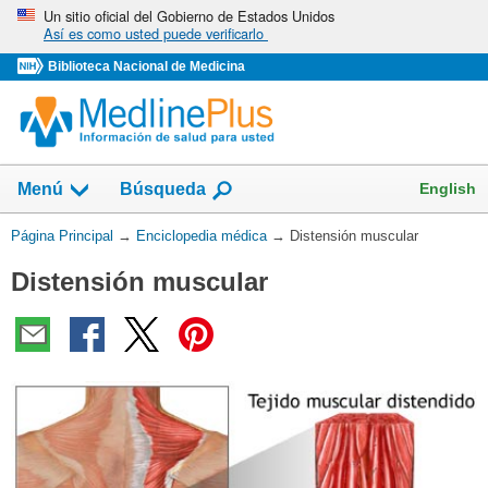
Omita
Un sitio oficial del Gobierno de Estados Unidos
Así es como usted puede verificarlo
y
vaya
Biblioteca Nacional de Medicina
al
Contenido
English
Menú
Búsqueda
Usted
Página Principal
→
Enciclopedia médica
→
Distensión muscular
está
Distensión muscular
aquí: