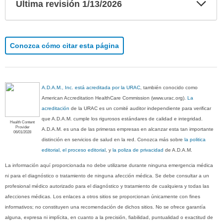
Exp
Ultima revisión 1/13/2026
sec
Conozca cómo citar esta página
A.D.A.M., Inc. está acreditada por la URAC
, también conocido como
American Accreditation HealthCare Commission (www.urac.org).
La
acreditación
de la URAC es un comité auditor independiente para verificar
que A.D.A.M. cumple los rigurosos estándares de calidad e integridad.
Health Content
Provider
A.D.A.M. es una de las primeras empresas en alcanzar esta tan importante
06/01/2028
distinción en servicios de salud en la red. Conozca más sobre
la politica
editorial, el proceso editorial
, y
la poliza de privacidad
de A.D.A.M.
La información aquí proporcionada no debe utilizarse durante ninguna emergencia médica
ni para el diagnóstico o tratamiento de ninguna afección médica. Se debe consultar a un
profesional médico autorizado para el diagnóstico y tratamiento de cualquiera y todas las
afecciones médicas. Los enlaces a otros sitios se proporcionan únicamente con fines
informativos; no constituyen una recomendación de dichos sitios. No se ofrece garantía
alguna, expresa ni implícita, en cuanto a la precisión, fiabilidad, puntualidad o exactitud de