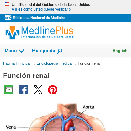
Omita
Un sitio oficial del Gobierno de Estados Unidos
Así es como usted puede verificarlo
y
vaya
Biblioteca Nacional de Medicina
al
Contenido
English
Menú
Búsqueda
Usted
Página Principal
→
Enciclopedia médica
→
Función renal
está
Función renal
aquí: