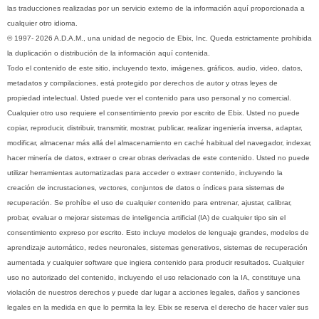
las traducciones realizadas por un servicio externo de la información aquí proporcionada a
cualquier otro idioma.
© 1997- 2026 A.D.A.M., una unidad de negocio de Ebix, Inc. Queda estrictamente prohibida
la duplicación o distribución de la información aquí contenida.
Todo el contenido de este sitio, incluyendo texto, imágenes, gráficos, audio, video, datos,
metadatos y compilaciones, está protegido por derechos de autor y otras leyes de
propiedad intelectual. Usted puede ver el contenido para uso personal y no comercial.
Cualquier otro uso requiere el consentimiento previo por escrito de Ebix. Usted no puede
copiar, reproducir, distribuir, transmitir, mostrar, publicar, realizar ingeniería inversa, adaptar,
modificar, almacenar más allá del almacenamiento en caché habitual del navegador, indexar,
hacer minería de datos, extraer o crear obras derivadas de este contenido. Usted no puede
utilizar herramientas automatizadas para acceder o extraer contenido, incluyendo la
creación de incrustaciones, vectores, conjuntos de datos o índices para sistemas de
recuperación. Se prohíbe el uso de cualquier contenido para entrenar, ajustar, calibrar,
probar, evaluar o mejorar sistemas de inteligencia artificial (IA) de cualquier tipo sin el
consentimiento expreso por escrito. Esto incluye modelos de lenguaje grandes, modelos de
aprendizaje automático, redes neuronales, sistemas generativos, sistemas de recuperación
aumentada y cualquier software que ingiera contenido para producir resultados. Cualquier
uso no autorizado del contenido, incluyendo el uso relacionado con la IA, constituye una
violación de nuestros derechos y puede dar lugar a acciones legales, daños y sanciones
legales en la medida en que lo permita la ley. Ebix se reserva el derecho de hacer valer sus