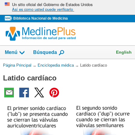
Omita
Un sitio oficial del Gobierno de Estados Unidos
Así es como usted puede verificarlo
y
vaya
Biblioteca Nacional de Medicina
al
Contenido
English
Menú
Búsqueda
Usted
Página Principal
→
Enciclopedia médica
→
Latido cardíaco
está
Latido cardíaco
aquí: