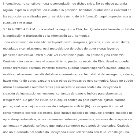
informativos; no constituyen una recomendación de dichos sitios. No se ofrece garantía
alguna, expresa ni implícita, en cuanto a la precisión, fiabilidad, puntualidad o exactitud de
las traducciones realizadas por un servicio externo de la información aquí proporcionada a
cualquier otro idioma.
© 1997- 2026 A.D.A.M., una unidad de negocio de Ebix, Inc. Queda estrictamente prohibida
la duplicación o distribución de la información aquí contenida.
Todo el contenido de este sitio, incluyendo texto, imágenes, gráficos, audio, video, datos,
metadatos y compilaciones, está protegido por derechos de autor y otras leyes de
propiedad intelectual. Usted puede ver el contenido para uso personal y no comercial.
Cualquier otro uso requiere el consentimiento previo por escrito de Ebix. Usted no puede
copiar, reproducir, distribuir, transmitir, mostrar, publicar, realizar ingeniería inversa, adaptar,
modificar, almacenar más allá del almacenamiento en caché habitual del navegador, indexar,
hacer minería de datos, extraer o crear obras derivadas de este contenido. Usted no puede
utilizar herramientas automatizadas para acceder o extraer contenido, incluyendo la
creación de incrustaciones, vectores, conjuntos de datos o índices para sistemas de
recuperación. Se prohíbe el uso de cualquier contenido para entrenar, ajustar, calibrar,
probar, evaluar o mejorar sistemas de inteligencia artificial (IA) de cualquier tipo sin el
consentimiento expreso por escrito. Esto incluye modelos de lenguaje grandes, modelos de
aprendizaje automático, redes neuronales, sistemas generativos, sistemas de recuperación
aumentada y cualquier software que ingiera contenido para producir resultados. Cualquier
uso no autorizado del contenido, incluyendo el uso relacionado con la IA, constituye una