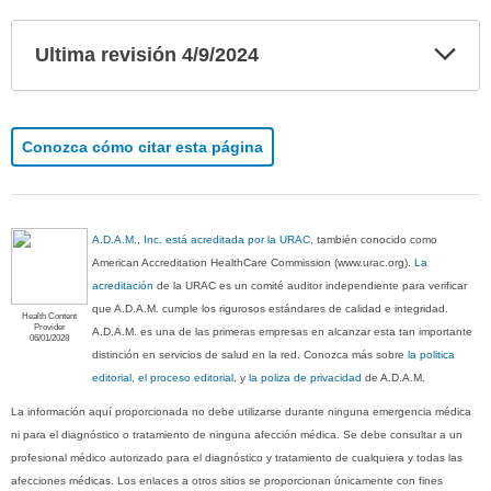
Exp
Ultima revisión 4/9/2024
sec
Conozca cómo citar esta página
A.D.A.M., Inc. está acreditada por la URAC
, también conocido como
American Accreditation HealthCare Commission (www.urac.org).
La
acreditación
de la URAC es un comité auditor independiente para verificar
que A.D.A.M. cumple los rigurosos estándares de calidad e integridad.
Health Content
Provider
A.D.A.M. es una de las primeras empresas en alcanzar esta tan importante
06/01/2028
distinción en servicios de salud en la red. Conozca más sobre
la politica
editorial, el proceso editorial
, y
la poliza de privacidad
de A.D.A.M.
La información aquí proporcionada no debe utilizarse durante ninguna emergencia médica
ni para el diagnóstico o tratamiento de ninguna afección médica. Se debe consultar a un
profesional médico autorizado para el diagnóstico y tratamiento de cualquiera y todas las
afecciones médicas. Los enlaces a otros sitios se proporcionan únicamente con fines