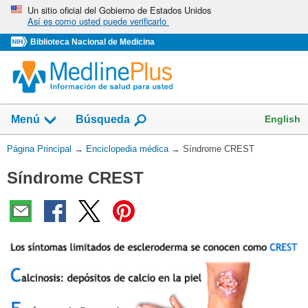
Omita
Un sitio oficial del Gobierno de Estados Unidos
Así es como usted puede verificarlo
y
vaya
Biblioteca Nacional de Medicina
al
Contenido
English
Menú
Búsqueda
Usted
Página Principal
→
Enciclopedia médica
→
Síndrome CREST
está
Síndrome CREST
aquí: