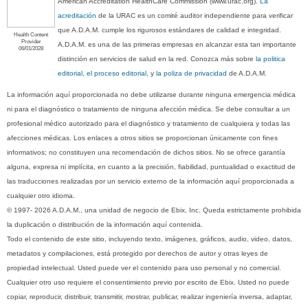
American Accreditation HealthCare Commission (www.urac.org).
La
acreditación
de la URAC es un comité auditor independiente para verificar
que A.D.A.M. cumple los rigurosos estándares de calidad e integridad.
Health Content
Provider
A.D.A.M. es una de las primeras empresas en alcanzar esta tan importante
06/01/2028
distinción en servicios de salud en la red. Conozca más sobre
la politica
editorial, el proceso editorial
, y
la poliza de privacidad
de A.D.A.M.
La información aquí proporcionada no debe utilizarse durante ninguna emergencia médica
ni para el diagnóstico o tratamiento de ninguna afección médica. Se debe consultar a un
profesional médico autorizado para el diagnóstico y tratamiento de cualquiera y todas las
afecciones médicas. Los enlaces a otros sitios se proporcionan únicamente con fines
informativos; no constituyen una recomendación de dichos sitios. No se ofrece garantía
alguna, expresa ni implícita, en cuanto a la precisión, fiabilidad, puntualidad o exactitud de
las traducciones realizadas por un servicio externo de la información aquí proporcionada a
cualquier otro idioma.
© 1997- 2026 A.D.A.M., una unidad de negocio de Ebix, Inc. Queda estrictamente prohibida
la duplicación o distribución de la información aquí contenida.
Todo el contenido de este sitio, incluyendo texto, imágenes, gráficos, audio, video, datos,
metadatos y compilaciones, está protegido por derechos de autor y otras leyes de
propiedad intelectual. Usted puede ver el contenido para uso personal y no comercial.
Cualquier otro uso requiere el consentimiento previo por escrito de Ebix. Usted no puede
copiar, reproducir, distribuir, transmitir, mostrar, publicar, realizar ingeniería inversa, adaptar,