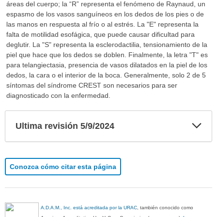
áreas del cuerpo; la “R” representa el fenómeno de Raynaud, un
espasmo de los vasos sanguíneos en los dedos de los pies o de
las manos en respuesta al frío o al estrés. La "E" representa la
falta de motilidad esofágica, que puede causar dificultad para
deglutir. La "S" representa la esclerodactilia, tensionamiento de la
piel que hace que los dedos se doblen. Finalmente, la letra "T" es
para telangiectasia, presencia de vasos dilatados en la piel de los
dedos, la cara o el interior de la boca. Generalmente, solo 2 de 5
síntomas del síndrome CREST son necesarios para ser
diagnosticado con la enfermedad.
Exp
Ultima revisión 5/9/2024
sec
Conozca cómo citar esta página
A.D.A.M., Inc. está acreditada por la URAC
, también conocido como