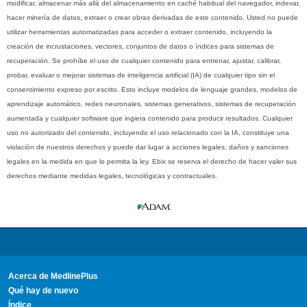
modificar, almacenar más allá del almacenamiento en caché habitual del navegador, indexar,
hacer minería de datos, extraer o crear obras derivadas de este contenido. Usted no puede
utilizar herramientas automatizadas para acceder o extraer contenido, incluyendo la
creación de incrustaciones, vectores, conjuntos de datos o índices para sistemas de
recuperación. Se prohíbe el uso de cualquier contenido para entrenar, ajustar, calibrar,
probar, evaluar o mejorar sistemas de inteligencia artificial (IA) de cualquier tipo sin el
consentimiento expreso por escrito. Esto incluye modelos de lenguaje grandes, modelos de
aprendizaje automático, redes neuronales, sistemas generativos, sistemas de recuperación
aumentada y cualquier software que ingiera contenido para producir resultados. Cualquier
uso no autorizado del contenido, incluyendo el uso relacionado con la IA, constituye una
violación de nuestros derechos y puede dar lugar a acciones legales, daños y sanciones
legales en la medida en que lo permita la ley. Ebix se reserva el derecho de hacer valer sus
derechos mediante medidas legales, tecnológicas y contractuales.
Acerca de MedlinePlus
Qué hay de nuevo
Índice