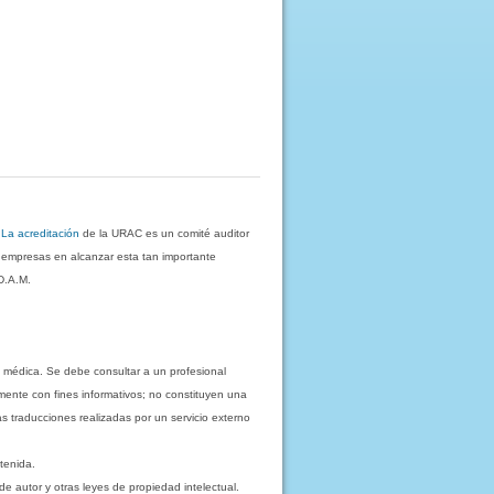
.
La acreditación
de la URAC es un comité auditor
s empresas en alcanzar esta tan importante
D.A.M.
 médica. Se debe consultar a un profesional
mente con fines informativos; no constituyen una
as traducciones realizadas por un servicio externo
tenida.
e autor y otras leyes de propiedad intelectual.