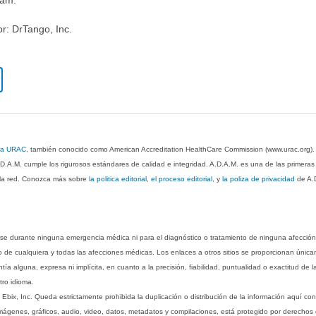
or: DrTango, Inc.
 la URAC
, también conocido como American Accreditation HealthCare Commission (www.urac.org)
.D.A.M. cumple los rigurosos estándares de calidad e integridad. A.D.A.M. es una de las primera
n la red. Conozca más sobre
la politica editorial, el proceso editorial
, y
la poliza de privacidad
de A.
rse durante ninguna emergencia médica ni para el diagnóstico o tratamiento de ninguna afección
o de cualquiera y todas las afecciones médicas. Los enlaces a otros sitios se proporcionan única
ía alguna, expresa ni implícita, en cuanto a la precisión, fiabilidad, puntualidad o exactitud de l
tro idioma.
ix, Inc. Queda estrictamente prohibida la duplicación o distribución de la información aquí con
imágenes, gráficos, audio, video, datos, metadatos y compilaciones, está protegido por derechos d