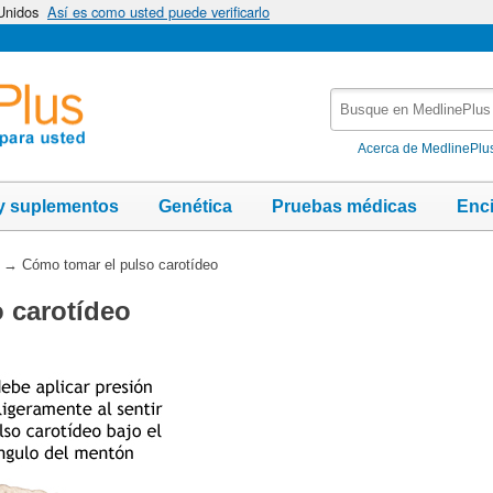
 Unidos
Así es como usted puede verificarlo
Busque
en
MedlinePlus
Acerca de MedlinePlu
y suplementos
Genética
Pruebas médicas
Enc
→
Cómo tomar el pulso carotídeo
 carotídeo