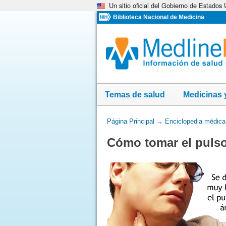
Un sitio oficial del Gobierno de Estados
Omita
y
Biblioteca Nacional de Medicina
vaya
al
Contenido
Temas de salud
Medicinas 
Usted
Página Principal
→
Enciclopedia médica
está
Cómo tomar el pulso
aquí: