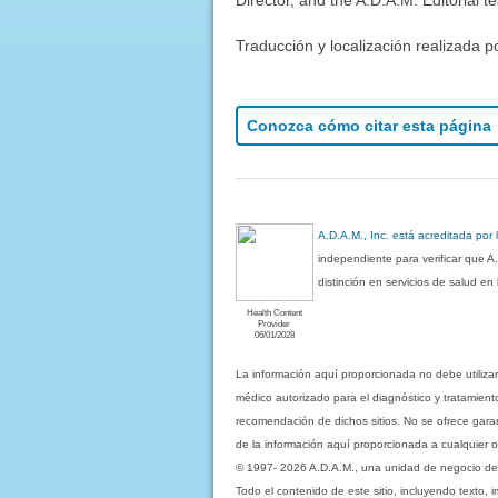
Traducción y localización realizada p
Conozca cómo citar esta página
A.D.A.M., Inc. está acreditada por
independiente para verificar que A
distinción en servicios de salud e
Health Content
Provider
06/01/2028
La información aquí proporcionada no debe utiliza
médico autorizado para el diagnóstico y tratamient
recomendación de dichos sitios. No se ofrece garant
de la información aquí proporcionada a cualquier o
© 1997- 2026 A.D.A.M., una unidad de negocio de Eb
Todo el contenido de este sitio, incluyendo texto, 