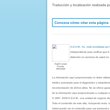
Traducción y localización realizada p
Conozca cómo citar esta página
A.D.A.M., Inc. está acreditada por
independiente para verificar que A
distinción en servicios de salud e
Health Content
Provider
06/01/2028
La información aquí proporcionada no debe utiliza
médico autorizado para el diagnóstico y tratamient
recomendación de dichos sitios. No se ofrece garant
de la información aquí proporcionada a cualquier o
© 1997- 2026 A.D.A.M., una unidad de negocio de Eb
Todo el contenido de este sitio, incluyendo texto, 
Usted puede ver el contenido para uso personal y no 