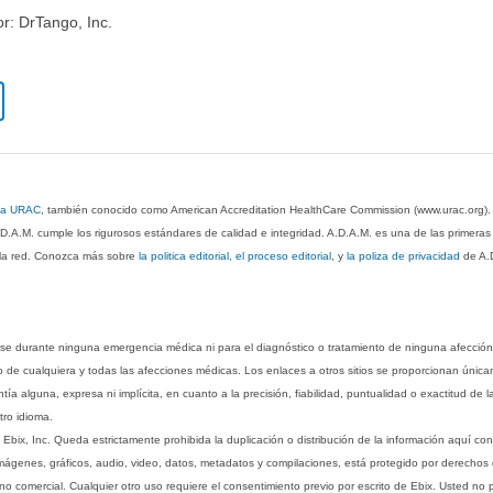
or: DrTango, Inc.
 la URAC
, también conocido como American Accreditation HealthCare Commission (www.urac.org)
.D.A.M. cumple los rigurosos estándares de calidad e integridad. A.D.A.M. es una de las primera
n la red. Conozca más sobre
la politica editorial, el proceso editorial
, y
la poliza de privacidad
de A.
rse durante ninguna emergencia médica ni para el diagnóstico o tratamiento de ninguna afección
o de cualquiera y todas las afecciones médicas. Los enlaces a otros sitios se proporcionan única
ía alguna, expresa ni implícita, en cuanto a la precisión, fiabilidad, puntualidad o exactitud de l
tro idioma.
ix, Inc. Queda estrictamente prohibida la duplicación o distribución de la información aquí con
imágenes, gráficos, audio, video, datos, metadatos y compilaciones, está protegido por derechos d
comercial. Cualquier otro uso requiere el consentimiento previo por escrito de Ebix. Usted no puede