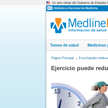
Un sitio oficial del Gobierno de Estados
Omita
y
Biblioteca Nacional de Medicina
vaya
al
Contenido
Temas de salud
Medicinas 
Usted
Página Principal
→
Enciclopedia médica
está
Ejercicio puede redu
aquí: