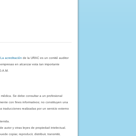
.
La acreditación
de la URAC es un comité auditor
s empresas en alcanzar esta tan importante
D.A.M.
 médica. Se debe consultar a un profesional
mente con fines informativos; no constituyen una
as traducciones realizadas por un servicio externo
tenida.
e autor y otras leyes de propiedad intelectual.
 copiar, reproducir, distribuir, transmitir,