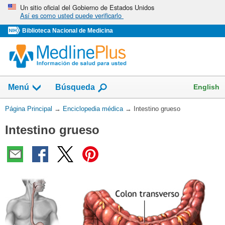
Omita
Un sitio oficial del Gobierno de Estados Unidos
Así es como usted puede verificarlo
y
vaya
Biblioteca Nacional de Medicina
al
Contenido
English
Menú
Búsqueda
Usted
Página Principal
→
Enciclopedia médica
→
Intestino grueso
está
Intestino grueso
aquí: