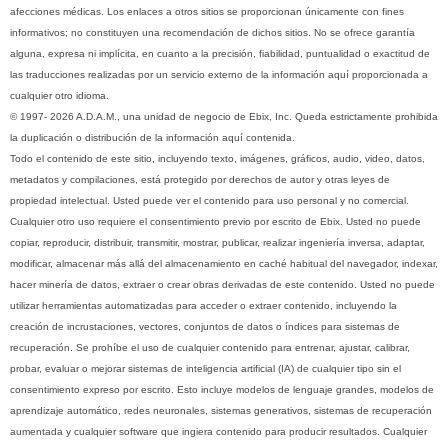
afecciones médicas. Los enlaces a otros sitios se proporcionan únicamente con fines
informativos; no constituyen una recomendación de dichos sitios. No se ofrece garantía
alguna, expresa ni implícita, en cuanto a la precisión, fiabilidad, puntualidad o exactitud de
las traducciones realizadas por un servicio externo de la información aquí proporcionada a
cualquier otro idioma.
© 1997- 2026 A.D.A.M., una unidad de negocio de Ebix, Inc. Queda estrictamente prohibida
la duplicación o distribución de la información aquí contenida.
Todo el contenido de este sitio, incluyendo texto, imágenes, gráficos, audio, video, datos,
metadatos y compilaciones, está protegido por derechos de autor y otras leyes de
propiedad intelectual. Usted puede ver el contenido para uso personal y no comercial.
Cualquier otro uso requiere el consentimiento previo por escrito de Ebix. Usted no puede
copiar, reproducir, distribuir, transmitir, mostrar, publicar, realizar ingeniería inversa, adaptar,
modificar, almacenar más allá del almacenamiento en caché habitual del navegador, indexar,
hacer minería de datos, extraer o crear obras derivadas de este contenido. Usted no puede
utilizar herramientas automatizadas para acceder o extraer contenido, incluyendo la
creación de incrustaciones, vectores, conjuntos de datos o índices para sistemas de
recuperación. Se prohíbe el uso de cualquier contenido para entrenar, ajustar, calibrar,
probar, evaluar o mejorar sistemas de inteligencia artificial (IA) de cualquier tipo sin el
consentimiento expreso por escrito. Esto incluye modelos de lenguaje grandes, modelos de
aprendizaje automático, redes neuronales, sistemas generativos, sistemas de recuperación
aumentada y cualquier software que ingiera contenido para producir resultados. Cualquier