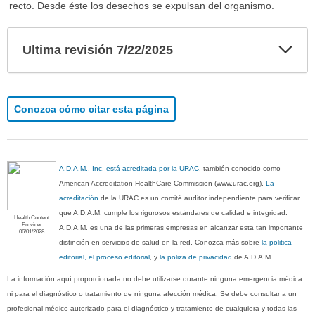
recto. Desde éste los desechos se expulsan del organismo.
Exp
Ultima revisión 7/22/2025
sec
Conozca cómo citar esta página
A.D.A.M., Inc. está acreditada por la URAC
, también conocido como
American Accreditation HealthCare Commission (www.urac.org).
La
acreditación
de la URAC es un comité auditor independiente para verificar
que A.D.A.M. cumple los rigurosos estándares de calidad e integridad.
Health Content
Provider
A.D.A.M. es una de las primeras empresas en alcanzar esta tan importante
06/01/2028
distinción en servicios de salud en la red. Conozca más sobre
la politica
editorial, el proceso editorial
, y
la poliza de privacidad
de A.D.A.M.
La información aquí proporcionada no debe utilizarse durante ninguna emergencia médica
ni para el diagnóstico o tratamiento de ninguna afección médica. Se debe consultar a un
profesional médico autorizado para el diagnóstico y tratamiento de cualquiera y todas las