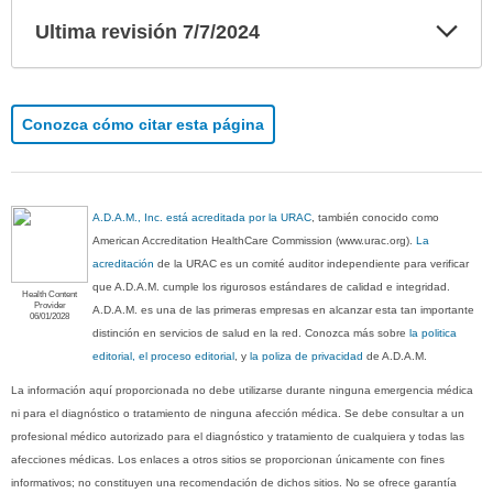
Exp
Ultima revisión 7/7/2024
sec
Conozca cómo citar esta página
A.D.A.M., Inc. está acreditada por la URAC
, también conocido como
American Accreditation HealthCare Commission (www.urac.org).
La
acreditación
de la URAC es un comité auditor independiente para verificar
que A.D.A.M. cumple los rigurosos estándares de calidad e integridad.
Health Content
Provider
A.D.A.M. es una de las primeras empresas en alcanzar esta tan importante
06/01/2028
distinción en servicios de salud en la red. Conozca más sobre
la politica
editorial, el proceso editorial
, y
la poliza de privacidad
de A.D.A.M.
La información aquí proporcionada no debe utilizarse durante ninguna emergencia médica
ni para el diagnóstico o tratamiento de ninguna afección médica. Se debe consultar a un
profesional médico autorizado para el diagnóstico y tratamiento de cualquiera y todas las
afecciones médicas. Los enlaces a otros sitios se proporcionan únicamente con fines
informativos; no constituyen una recomendación de dichos sitios. No se ofrece garantía