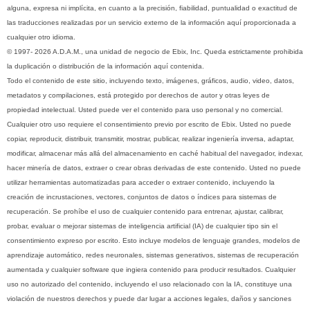
alguna, expresa ni implícita, en cuanto a la precisión, fiabilidad, puntualidad o exactitud de
las traducciones realizadas por un servicio externo de la información aquí proporcionada a
cualquier otro idioma.
© 1997- 2026 A.D.A.M., una unidad de negocio de Ebix, Inc. Queda estrictamente prohibida
la duplicación o distribución de la información aquí contenida.
Todo el contenido de este sitio, incluyendo texto, imágenes, gráficos, audio, video, datos,
metadatos y compilaciones, está protegido por derechos de autor y otras leyes de
propiedad intelectual. Usted puede ver el contenido para uso personal y no comercial.
Cualquier otro uso requiere el consentimiento previo por escrito de Ebix. Usted no puede
copiar, reproducir, distribuir, transmitir, mostrar, publicar, realizar ingeniería inversa, adaptar,
modificar, almacenar más allá del almacenamiento en caché habitual del navegador, indexar,
hacer minería de datos, extraer o crear obras derivadas de este contenido. Usted no puede
utilizar herramientas automatizadas para acceder o extraer contenido, incluyendo la
creación de incrustaciones, vectores, conjuntos de datos o índices para sistemas de
recuperación. Se prohíbe el uso de cualquier contenido para entrenar, ajustar, calibrar,
probar, evaluar o mejorar sistemas de inteligencia artificial (IA) de cualquier tipo sin el
consentimiento expreso por escrito. Esto incluye modelos de lenguaje grandes, modelos de
aprendizaje automático, redes neuronales, sistemas generativos, sistemas de recuperación
aumentada y cualquier software que ingiera contenido para producir resultados. Cualquier
uso no autorizado del contenido, incluyendo el uso relacionado con la IA, constituye una
violación de nuestros derechos y puede dar lugar a acciones legales, daños y sanciones