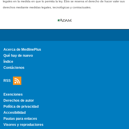
legales en la medida en que lo permita la ley. Ebix se reserva el derecho de hacer valer sus
derechos mediante medidas legales, tecnológicas y contractuales.
Acerca de MedlinePlus
Qué hay de nuevo
Índice
Contáctenos
RSS
Exenciones
Derechos de autor
Política de privacidad
Accesibilidad
Pautas para enlaces
Visores y reproductores