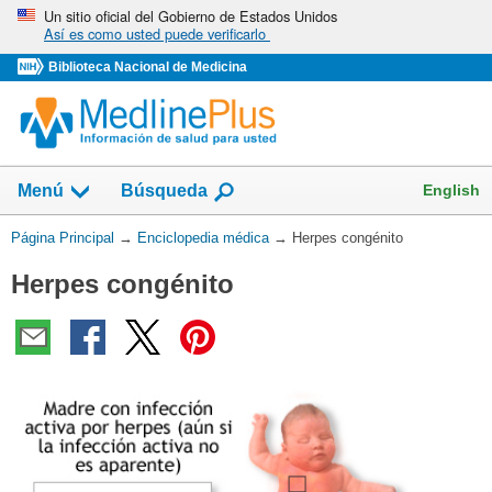
Omita
Un sitio oficial del Gobierno de Estados Unidos
Así es como usted puede verificarlo
y
vaya
Biblioteca Nacional de Medicina
al
Contenido
English
Menú
Búsqueda
Usted
Página Principal
→
Enciclopedia médica
→
Herpes congénito
está
Herpes congénito
aquí: