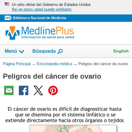
Omita
Un sitio oficial del Gobierno de Estados Unidos
Así es como usted puede verificarlo
y
vaya
Biblioteca Nacional de Medicina
al
Contenido
English
Menú
Búsqueda
Usted
Página Principal
→
Enciclopedia médica
→
Peligros del cáncer de ovario
está
Peligros del cáncer de ovario
aquí: