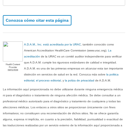
Conozca cómo citar esta página
A.D.A.M., Inc. está acreditada por la URAC
, también conocido como
American Accreditation HealthCare Commission (www.urac.org).
La
acreditación
de la URAC es un comité auditor independiente para verificar
que A.D.A.M. cumple los rigurosos estándares de calidad e integridad.
Health Content
Provider
A.D.A.M. es una de las primeras empresas en alcanzar esta tan importante
06/01/2028
distinción en servicios de salud en la red. Conozca más sobre
la politica
editorial, el proceso editorial
, y
la poliza de privacidad
de A.D.A.M.
La información aquí proporcionada no debe utilizarse durante ninguna emergencia médica
ni para el diagnóstico o tratamiento de ninguna afección médica. Se debe consultar a un
profesional médico autorizado para el diagnóstico y tratamiento de cualquiera y todas las
afecciones médicas. Los enlaces a otros sitios se proporcionan únicamente con fines
informativos; no constituyen una recomendación de dichos sitios. No se ofrece garantía
alguna, expresa ni implícita, en cuanto a la precisión, fiabilidad, puntualidad o exactitud de
las traducciones realizadas por un servicio externo de la información aquí proporcionada a