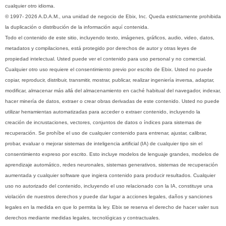
cualquier otro idioma.
© 1997- 2026 A.D.A.M., una unidad de negocio de Ebix, Inc. Queda estrictamente prohibida
la duplicación o distribución de la información aquí contenida.
Todo el contenido de este sitio, incluyendo texto, imágenes, gráficos, audio, video, datos,
metadatos y compilaciones, está protegido por derechos de autor y otras leyes de
propiedad intelectual. Usted puede ver el contenido para uso personal y no comercial.
Cualquier otro uso requiere el consentimiento previo por escrito de Ebix. Usted no puede
copiar, reproducir, distribuir, transmitir, mostrar, publicar, realizar ingeniería inversa, adaptar,
modificar, almacenar más allá del almacenamiento en caché habitual del navegador, indexar,
hacer minería de datos, extraer o crear obras derivadas de este contenido. Usted no puede
utilizar herramientas automatizadas para acceder o extraer contenido, incluyendo la
creación de incrustaciones, vectores, conjuntos de datos o índices para sistemas de
recuperación. Se prohíbe el uso de cualquier contenido para entrenar, ajustar, calibrar,
probar, evaluar o mejorar sistemas de inteligencia artificial (IA) de cualquier tipo sin el
consentimiento expreso por escrito. Esto incluye modelos de lenguaje grandes, modelos de
aprendizaje automático, redes neuronales, sistemas generativos, sistemas de recuperación
aumentada y cualquier software que ingiera contenido para producir resultados. Cualquier
uso no autorizado del contenido, incluyendo el uso relacionado con la IA, constituye una
violación de nuestros derechos y puede dar lugar a acciones legales, daños y sanciones
legales en la medida en que lo permita la ley. Ebix se reserva el derecho de hacer valer sus
derechos mediante medidas legales, tecnológicas y contractuales.