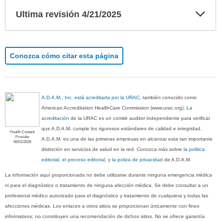
Exp
Ultima revisión 4/21/2025
sec
Conozca cómo citar esta página
A.D.A.M., Inc. está acreditada por la URAC
, también conocido como
American Accreditation HealthCare Commission (www.urac.org).
La
acreditación
de la URAC es un comité auditor independiente para verificar
que A.D.A.M. cumple los rigurosos estándares de calidad e integridad.
Health Content
Provider
A.D.A.M. es una de las primeras empresas en alcanzar esta tan importante
06/01/2028
distinción en servicios de salud en la red. Conozca más sobre
la politica
editorial, el proceso editorial
, y
la poliza de privacidad
de A.D.A.M.
La información aquí proporcionada no debe utilizarse durante ninguna emergencia médica
ni para el diagnóstico o tratamiento de ninguna afección médica. Se debe consultar a un
profesional médico autorizado para el diagnóstico y tratamiento de cualquiera y todas las
afecciones médicas. Los enlaces a otros sitios se proporcionan únicamente con fines
informativos; no constituyen una recomendación de dichos sitios. No se ofrece garantía