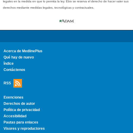
legales en la medida en que lo permita la ley. Ebix se reserva el derecho de hacer valer sus
derechos mediante medidas legales, tecnológicas y contractuales.
Acerca de MedlinePlus
Qué hay de nuevo
Índice
Contáctenos
RSS
Exenciones
Derechos de autor
Política de privacidad
Accesibilidad
Pautas para enlaces
Visores y reproductores