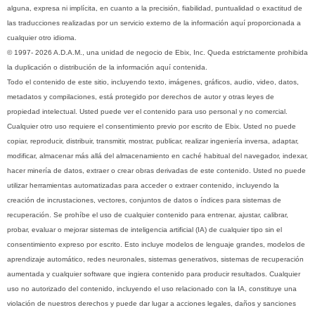
alguna, expresa ni implícita, en cuanto a la precisión, fiabilidad, puntualidad o exactitud de
las traducciones realizadas por un servicio externo de la información aquí proporcionada a
cualquier otro idioma.
© 1997- 2026 A.D.A.M., una unidad de negocio de Ebix, Inc. Queda estrictamente prohibida
la duplicación o distribución de la información aquí contenida.
Todo el contenido de este sitio, incluyendo texto, imágenes, gráficos, audio, video, datos,
metadatos y compilaciones, está protegido por derechos de autor y otras leyes de
propiedad intelectual. Usted puede ver el contenido para uso personal y no comercial.
Cualquier otro uso requiere el consentimiento previo por escrito de Ebix. Usted no puede
copiar, reproducir, distribuir, transmitir, mostrar, publicar, realizar ingeniería inversa, adaptar,
modificar, almacenar más allá del almacenamiento en caché habitual del navegador, indexar,
hacer minería de datos, extraer o crear obras derivadas de este contenido. Usted no puede
utilizar herramientas automatizadas para acceder o extraer contenido, incluyendo la
creación de incrustaciones, vectores, conjuntos de datos o índices para sistemas de
recuperación. Se prohíbe el uso de cualquier contenido para entrenar, ajustar, calibrar,
probar, evaluar o mejorar sistemas de inteligencia artificial (IA) de cualquier tipo sin el
consentimiento expreso por escrito. Esto incluye modelos de lenguaje grandes, modelos de
aprendizaje automático, redes neuronales, sistemas generativos, sistemas de recuperación
aumentada y cualquier software que ingiera contenido para producir resultados. Cualquier
uso no autorizado del contenido, incluyendo el uso relacionado con la IA, constituye una
violación de nuestros derechos y puede dar lugar a acciones legales, daños y sanciones