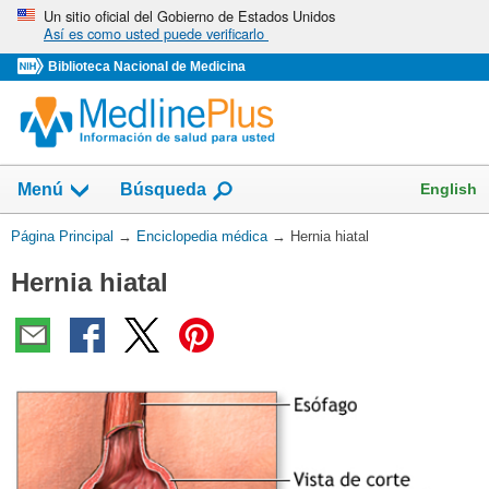
Omita
Un sitio oficial del Gobierno de Estados Unidos
Así es como usted puede verificarlo
y
vaya
Biblioteca Nacional de Medicina
al
Contenido
English
Menú
Búsqueda
Usted
Página Principal
→
Enciclopedia médica
→
Hernia hiatal
está
Hernia hiatal
aquí: