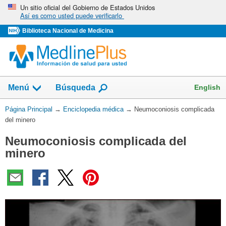
Omita
Un sitio oficial del Gobierno de Estados Unidos
Así es como usted puede verificarlo
y
vaya
Biblioteca Nacional de Medicina
al
Contenido
English
Menú
Búsqueda
Usted
Página Principal
→
Enciclopedia médica
→
Neumoconiosis complicada
está
del minero
aquí:
Neumoconiosis complicada del
minero