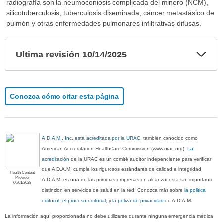
radiografía son la neumoconiosis complicada del minero (NCM),
silicotuberculosis, tuberculosis diseminada, cáncer metastásico de
pulmón y otras enfermedades pulmonares infiltrativas difusas.
Exp
Ultima revisión 10/14/2025
sec
Conozca cómo citar esta página
A.D.A.M., Inc. está acreditada por la URAC
, también conocido como
American Accreditation HealthCare Commission (www.urac.org).
La
acreditación
de la URAC es un comité auditor independiente para verificar
que A.D.A.M. cumple los rigurosos estándares de calidad e integridad.
Health Content
Provider
A.D.A.M. es una de las primeras empresas en alcanzar esta tan importante
06/01/2028
distinción en servicios de salud en la red. Conozca más sobre
la politica
editorial, el proceso editorial
, y
la poliza de privacidad
de A.D.A.M.
La información aquí proporcionada no debe utilizarse durante ninguna emergencia médica