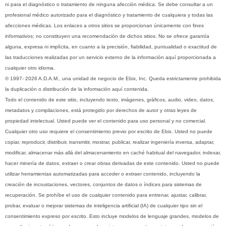
ni para el diagnóstico o tratamiento de ninguna afección médica. Se debe consultar a un
profesional médico autorizado para el diagnóstico y tratamiento de cualquiera y todas las
afecciones médicas. Los enlaces a otros sitios se proporcionan únicamente con fines
informativos; no constituyen una recomendación de dichos sitios. No se ofrece garantía
alguna, expresa ni implícita, en cuanto a la precisión, fiabilidad, puntualidad o exactitud de
las traducciones realizadas por un servicio externo de la información aquí proporcionada a
cualquier otro idioma.
© 1997- 2026 A.D.A.M., una unidad de negocio de Ebix, Inc. Queda estrictamente prohibida
la duplicación o distribución de la información aquí contenida.
Todo el contenido de este sitio, incluyendo texto, imágenes, gráficos, audio, video, datos,
metadatos y compilaciones, está protegido por derechos de autor y otras leyes de
propiedad intelectual. Usted puede ver el contenido para uso personal y no comercial.
Cualquier otro uso requiere el consentimiento previo por escrito de Ebix. Usted no puede
copiar, reproducir, distribuir, transmitir, mostrar, publicar, realizar ingeniería inversa, adaptar,
modificar, almacenar más allá del almacenamiento en caché habitual del navegador, indexar,
hacer minería de datos, extraer o crear obras derivadas de este contenido. Usted no puede
utilizar herramientas automatizadas para acceder o extraer contenido, incluyendo la
creación de incrustaciones, vectores, conjuntos de datos o índices para sistemas de
recuperación. Se prohíbe el uso de cualquier contenido para entrenar, ajustar, calibrar,
probar, evaluar o mejorar sistemas de inteligencia artificial (IA) de cualquier tipo sin el
consentimiento expreso por escrito. Esto incluye modelos de lenguaje grandes, modelos de