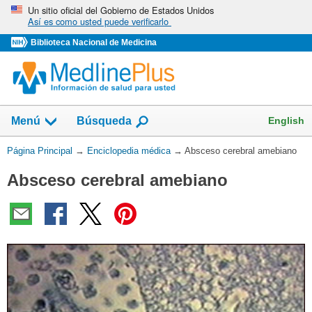
Omita
Un sitio oficial del Gobierno de Estados Unidos
Así es como usted puede verificarlo
y
vaya
Biblioteca Nacional de Medicina
al
Contenido
English
Menú
Búsqueda
Usted
Página Principal
→
Enciclopedia médica
→
Absceso cerebral amebiano
está
Absceso cerebral amebiano
aquí: