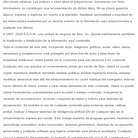
afecciones médicas. Los enlaces a otros sitios se proporcionan únicamente con fines
informativos; no constituyen una recomendación de dichos sitios. No se ofrece garantía
alguna, expresa ni implícita, en cuanto a la precisión, fiabilidad, puntualidad o exactitud de
las traducciones realizadas por un servicio externo de la información aquí proporcionada a
cualquier otro idioma.
© 1997- 2026 A.D.A.M., una unidad de negocio de Ebix, Inc. Queda estrictamente prohibida
la duplicación o distribución de la información aquí contenida.
Todo el contenido de este sitio, incluyendo texto, imágenes, gráficos, audio, video, datos,
metadatos y compilaciones, está protegido por derechos de autor y otras leyes de
propiedad intelectual. Usted puede ver el contenido para uso personal y no comercial.
Cualquier otro uso requiere el consentimiento previo por escrito de Ebix. Usted no puede
copiar, reproducir, distribuir, transmitir, mostrar, publicar, realizar ingeniería inversa, adaptar,
modificar, almacenar más allá del almacenamiento en caché habitual del navegador, indexar,
hacer minería de datos, extraer o crear obras derivadas de este contenido. Usted no puede
utilizar herramientas automatizadas para acceder o extraer contenido, incluyendo la
creación de incrustaciones, vectores, conjuntos de datos o índices para sistemas de
recuperación. Se prohíbe el uso de cualquier contenido para entrenar, ajustar, calibrar,
probar, evaluar o mejorar sistemas de inteligencia artificial (IA) de cualquier tipo sin el
consentimiento expreso por escrito. Esto incluye modelos de lenguaje grandes, modelos de
aprendizaje automático, redes neuronales, sistemas generativos, sistemas de recuperación
aumentada y cualquier software que ingiera contenido para producir resultados. Cualquier
uso no autorizado del contenido, incluyendo el uso relacionado con la IA, constituye una