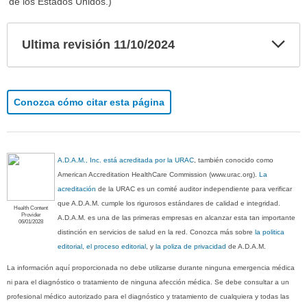
de los Estados Unidos.)
Exp
Ultima revisión 11/10/2024
sec
Conozca cómo citar esta página
A.D.A.M., Inc. está acreditada por la URAC
, también conocido como
American Accreditation HealthCare Commission (www.urac.org).
La
acreditación
de la URAC es un comité auditor independiente para verificar
que A.D.A.M. cumple los rigurosos estándares de calidad e integridad.
Health Content
Provider
A.D.A.M. es una de las primeras empresas en alcanzar esta tan importante
06/01/2028
distinción en servicios de salud en la red. Conozca más sobre
la politica
editorial, el proceso editorial
, y
la poliza de privacidad
de A.D.A.M.
La información aquí proporcionada no debe utilizarse durante ninguna emergencia médica
ni para el diagnóstico o tratamiento de ninguna afección médica. Se debe consultar a un
profesional médico autorizado para el diagnóstico y tratamiento de cualquiera y todas las