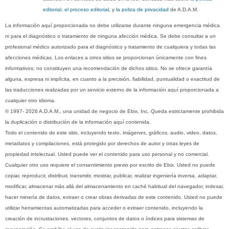
editorial, el proceso editorial
, y
la poliza de privacidad
de A.D.A.M.
La información aquí proporcionada no debe utilizarse durante ninguna emergencia médica
ni para el diagnóstico o tratamiento de ninguna afección médica. Se debe consultar a un
profesional médico autorizado para el diagnóstico y tratamiento de cualquiera y todas las
afecciones médicas. Los enlaces a otros sitios se proporcionan únicamente con fines
informativos; no constituyen una recomendación de dichos sitios. No se ofrece garantía
alguna, expresa ni implícita, en cuanto a la precisión, fiabilidad, puntualidad o exactitud de
las traducciones realizadas por un servicio externo de la información aquí proporcionada a
cualquier otro idioma.
© 1997- 2026 A.D.A.M., una unidad de negocio de Ebix, Inc. Queda estrictamente prohibida
la duplicación o distribución de la información aquí contenida.
Todo el contenido de este sitio, incluyendo texto, imágenes, gráficos, audio, video, datos,
metadatos y compilaciones, está protegido por derechos de autor y otras leyes de
propiedad intelectual. Usted puede ver el contenido para uso personal y no comercial.
Cualquier otro uso requiere el consentimiento previo por escrito de Ebix. Usted no puede
copiar, reproducir, distribuir, transmitir, mostrar, publicar, realizar ingeniería inversa, adaptar,
modificar, almacenar más allá del almacenamiento en caché habitual del navegador, indexar,
hacer minería de datos, extraer o crear obras derivadas de este contenido. Usted no puede
utilizar herramientas automatizadas para acceder o extraer contenido, incluyendo la
creación de incrustaciones, vectores, conjuntos de datos o índices para sistemas de