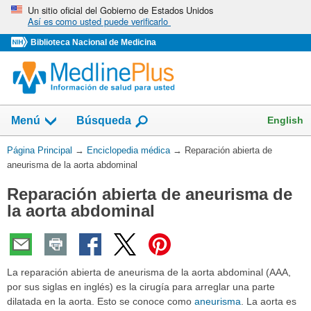
Omita
Un sitio oficial del Gobierno de Estados Unidos
Así es como usted puede verificarlo
y
vaya
Biblioteca Nacional de Medicina
al
Contenido
English
Menú
Búsqueda
Usted
Página Principal
→
Enciclopedia médica
→
Reparación abierta de
está
aneurisma de la aorta abdominal
aquí:
Reparación abierta de aneurisma de
la aorta abdominal
La reparación abierta de aneurisma de la aorta abdominal (AAA,
por sus siglas en inglés) es la cirugía para arreglar una parte
dilatada en la aorta. Esto se conoce como
aneurisma
. La aorta es