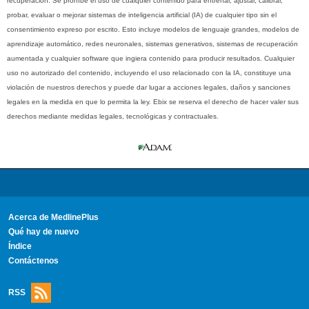
recuperación. Se prohíbe el uso de cualquier contenido para entrenar, ajustar, calibrar,
probar, evaluar o mejorar sistemas de inteligencia artificial (IA) de cualquier tipo sin el
consentimiento expreso por escrito. Esto incluye modelos de lenguaje grandes, modelos de
aprendizaje automático, redes neuronales, sistemas generativos, sistemas de recuperación
aumentada y cualquier software que ingiera contenido para producir resultados. Cualquier
uso no autorizado del contenido, incluyendo el uso relacionado con la IA, constituye una
violación de nuestros derechos y puede dar lugar a acciones legales, daños y sanciones
legales en la medida en que lo permita la ley. Ebix se reserva el derecho de hacer valer sus
derechos mediante medidas legales, tecnológicas y contractuales.
Acerca de MedlinePlus
Qué hay de nuevo
Índice
Contáctenos
RSS