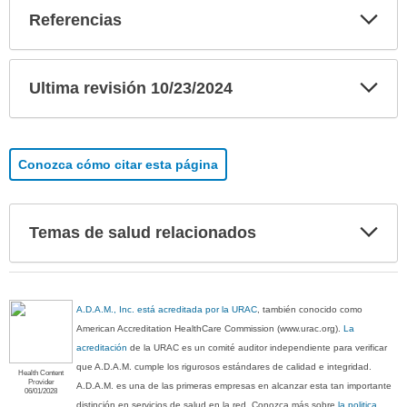
Exp
Referencias
sec
Exp
Ultima revisión 10/23/2024
sec
Conozca cómo citar esta página
Exp
Temas de salud relacionados
sec
A.D.A.M., Inc. está acreditada por la URAC
, también conocido como
American Accreditation HealthCare Commission (www.urac.org).
La
acreditación
de la URAC es un comité auditor independiente para verificar
que A.D.A.M. cumple los rigurosos estándares de calidad e integridad.
Health Content
Provider
A.D.A.M. es una de las primeras empresas en alcanzar esta tan importante
06/01/2028
distinción en servicios de salud en la red. Conozca más sobre
la politica