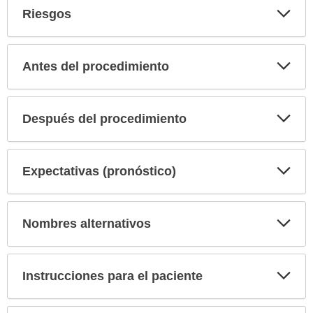
Exp
Riesgos
sec
Exp
Antes del procedimiento
sec
Exp
Después del procedimiento
sec
Exp
Expectativas (pronóstico)
sec
Exp
Nombres alternativos
sec
Exp
Instrucciones para el paciente
sec