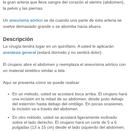
la gran arteria que lleva sangre del corazón al vientre (abdomen),
la pelvis y las piernas.
Un
aneurisma aórtico
se da cuando una parte de esta arteria se
vuelve demasiado grande o se abomba hacia afuera.
Descripción
La cirugía tendrá lugar en un quirófano. A usted le aplicarán
anestesia general
(estará dormido y no sentirá dolor).
El cirujano abre el abdomen y reemplaza el aneurisma aórtico con
un material sintético similar a tela.
Aquí se presenta cómo se puede realizar:
En un método, usted se acostará boca arriba. El cirujano hará
una incisión en la mitad de su abdomen, desde justo debajo
del esternón hasta debajo del ombligo. En pocas ocasiones,
la incisión va a través del abdomen.
En otro método, usted se acostará ligeramente inclinado
sobre el lado derecho. El cirujano hará un corte de 5 a 6
pulgadas (13 a 15 cm) desde el lado izquierdo del abdomen,