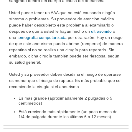
se
sangrado dentro del cuerpo a causa del aneurisma.
realiza
Usted puede tener un AAA que no esté causando ningún
el
síntoma o problemas. Su proveedor de atención médica
procedimiento
puede haber descubierto este problema al examinarlo o
ha
después de que a usted le hayan hecho un
ultrasonido
o
sido
una
tomografía computarizada
por otra razón. Hay un riesgo
extendido.
de que este aneurisma pueda abrirse (romperse) de manera
repentina si no se realiza una cirugía para repararlo. Sin
embargo, dicha cirugía también puede ser riesgosa, según
su salud general.
Usted y su proveedor deben decidir si el riesgo de operarse
es menor que el riesgo de ruptura. Es más probable que se
recomiende la cirugía si el aneurisma:
Es más grande (aproximadamente 2 pulgadas o 5
centímetros)
Está creciendo más rápidamente (un poco menos de
1/4 de pulgada durante los últimos 6 a 12 meses).