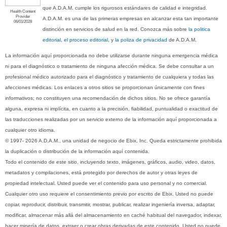
que A.D.A.M. cumple los rigurosos estándares de calidad e integridad.
Health Content
Provider
A.D.A.M. es una de las primeras empresas en alcanzar esta tan importante
06/01/2028
distinción en servicios de salud en la red. Conozca más sobre
la politica
editorial, el proceso editorial
, y
la poliza de privacidad
de A.D.A.M.
La información aquí proporcionada no debe utilizarse durante ninguna emergencia médica
ni para el diagnóstico o tratamiento de ninguna afección médica. Se debe consultar a un
profesional médico autorizado para el diagnóstico y tratamiento de cualquiera y todas las
afecciones médicas. Los enlaces a otros sitios se proporcionan únicamente con fines
informativos; no constituyen una recomendación de dichos sitios. No se ofrece garantía
alguna, expresa ni implícita, en cuanto a la precisión, fiabilidad, puntualidad o exactitud de
las traducciones realizadas por un servicio externo de la información aquí proporcionada a
cualquier otro idioma.
© 1997- 2026 A.D.A.M., una unidad de negocio de Ebix, Inc. Queda estrictamente prohibida
la duplicación o distribución de la información aquí contenida.
Todo el contenido de este sitio, incluyendo texto, imágenes, gráficos, audio, video, datos,
metadatos y compilaciones, está protegido por derechos de autor y otras leyes de
propiedad intelectual. Usted puede ver el contenido para uso personal y no comercial.
Cualquier otro uso requiere el consentimiento previo por escrito de Ebix. Usted no puede
copiar, reproducir, distribuir, transmitir, mostrar, publicar, realizar ingeniería inversa, adaptar,
modificar, almacenar más allá del almacenamiento en caché habitual del navegador, indexar,
hacer minería de datos, extraer o crear obras derivadas de este contenido. Usted no puede