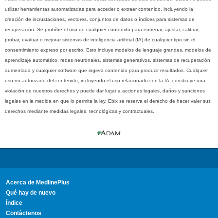
utilizar herramientas automatizadas para acceder o extraer contenido, incluyendo la
creación de incrustaciones, vectores, conjuntos de datos o índices para sistemas de
recuperación. Se prohíbe el uso de cualquier contenido para entrenar, ajustar, calibrar,
probar, evaluar o mejorar sistemas de inteligencia artificial (IA) de cualquier tipo sin el
consentimiento expreso por escrito. Esto incluye modelos de lenguaje grandes, modelos de
aprendizaje automático, redes neuronales, sistemas generativos, sistemas de recuperación
aumentada y cualquier software que ingiera contenido para producir resultados. Cualquier
uso no autorizado del contenido, incluyendo el uso relacionado con la IA, constituye una
violación de nuestros derechos y puede dar lugar a acciones legales, daños y sanciones
legales en la medida en que lo permita la ley. Ebix se reserva el derecho de hacer valer sus
derechos mediante medidas legales, tecnológicas y contractuales.
Acerca de MedlinePlus
Qué hay de nuevo
Índice
Contáctenos