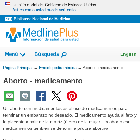
Omita
Un sitio oficial del Gobierno de Estados Unidos
Así es como usted puede verificarlo
y
vaya
Biblioteca Nacional de Medicina
al
Contenido
English
Menú
Búsqueda
Usted
Página Principal
→
Enciclopedia médica
→
Aborto - medicamento
está
Aborto - medicamento
aquí:
Un aborto con medicamentos es el uso de medicamentos para
terminar un embarazo no deseado. El medicamento ayuda al feto y
la placenta a salir de la matriz (útero) de la mujer. Un aborto con
medicamentos también se denomina píldora abortiva.