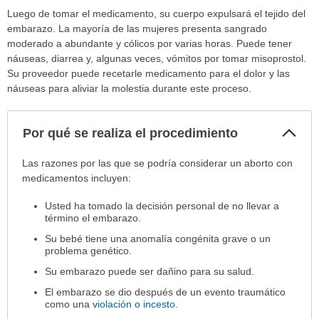
Luego de tomar el medicamento, su cuerpo expulsará el tejido del
embarazo. La mayoría de las mujeres presenta sangrado
moderado a abundante y cólicos por varias horas. Puede tener
náuseas, diarrea y, algunas veces, vómitos por tomar misoprostol.
Su proveedor puede recetarle medicamento para el dolor y las
náuseas para aliviar la molestia durante este proceso.
Col
Por qué se realiza el procedimiento
sec
Por
Las razones por las que se podría considerar un aborto con
qué
medicamentos incluyen:
se
Usted ha tomado la decisión personal de no llevar a
realiza
término el embarazo.
el
procedimiento
Su bebé tiene una anomalía congénita grave o un
problema genético.
ha
sido
Su embarazo puede ser dañino para su salud.
extendido.
El embarazo se dio después de un evento traumático
como una
violación o incesto
.