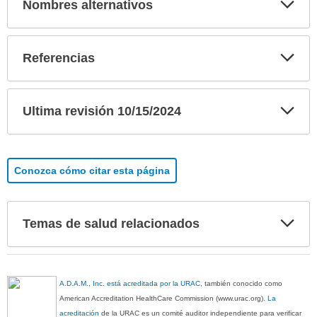
Exp
Nombres alternativos
sec
Exp
Referencias
sec
Exp
Ultima revisión 10/15/2024
sec
Conozca cómo citar esta página
Exp
Temas de salud relacionados
sec
A.D.A.M., Inc. está acreditada por la URAC
, también conocido como
American Accreditation HealthCare Commission (www.urac.org).
La
acreditación
de la URAC es un comité auditor independiente para verificar