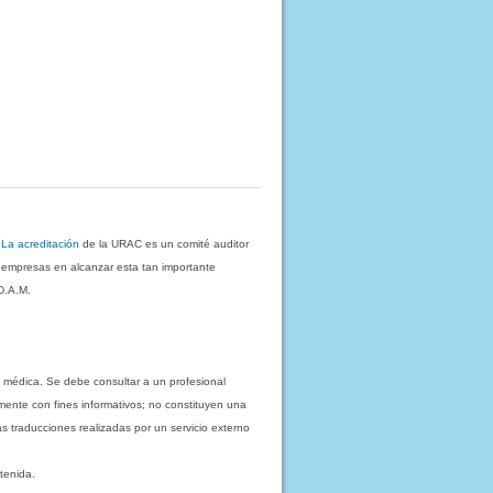
.
La acreditación
de la URAC es un comité auditor
s empresas en alcanzar esta tan importante
D.A.M.
 médica. Se debe consultar a un profesional
mente con fines informativos; no constituyen una
as traducciones realizadas por un servicio externo
tenida.