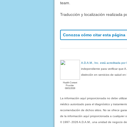
team.
Traducción y localización realizada p
Conozca cómo citar esta página
A.D.A.M., Inc. está acreditada por
independiente para verificar que A
distinción en servicios de salud e
Health Content
Provider
06/01/2028
La información aquí proporcionada no debe utiliza
médico autorizado para el diagnóstico y tratamient
recomendación de dichos sitios. No se ofrece garant
de la información aquí proporcionada a cualquier o
© 1997- 2026 A.D.A.M., una unidad de negocio de Eb