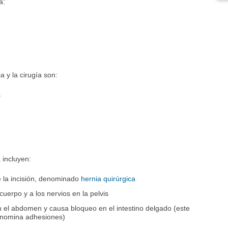
a:
a y la cirugía son:
s
 incluyen:
e la incisión, denominado
hernia quirúrgica
uerpo y a los nervios en la pelvis
en el abdomen y causa bloqueo en el intestino delgado (este
denomina adhesiones)