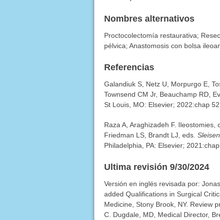
Nombres alternativos
Proctocolectomía restaurativa; Resecc
pélvica; Anastomosis con bolsa ileoan
Referencias
Galandiuk S, Netz U, Morpurgo E, Tos
Townsend CM Jr, Beauchamp RD, Eve
St Louis, MO: Elsevier; 2022:chap 52
Raza A, Araghizadeh F. Ileostomies,
Friedman LS, Brandt LJ, eds.
Sleisen
Philadelphia, PA: Elsevier; 2021:chap
Ultima revisión 9/30/2024
Versión en inglés revisada por: Jon
added Qualifications in Surgical Crit
Medicine, Stony Brook, NY. Review p
C. Dugdale, MD, Medical Director, Bre