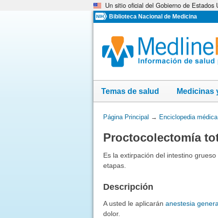
Un sitio oficial del Gobierno de Estados
Omita
y
Biblioteca Nacional de Medicina
vaya
al
Contenido
Temas de salud
Medicinas 
Usted
Página Principal
→
Enciclopedia médica
está
Proctocolectomía tot
aquí:
Es la extirpación del intestino grues
etapas.
Descripción
A usted le aplicarán
anestesia genera
dolor.