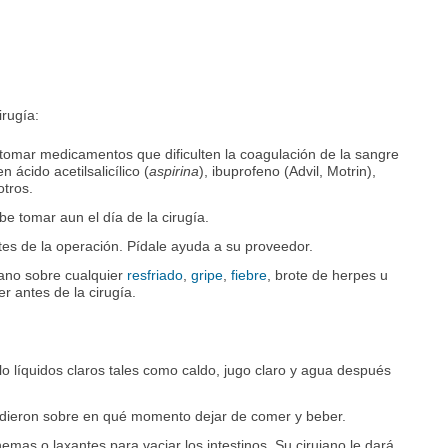
irugía:
 tomar medicamentos que dificulten la coagulación de la sangre
n ácido acetilsalicílico (
aspirina
), ibuprofeno (Advil, Motrin),
otros.
 tomar aun el día de la cirugía.
es de la operación. Pídale ayuda a su proveedor.
jano sobre cualquier
resfriado
,
gripe
,
fiebre
, brote de herpes u
 antes de la cirugía.
lo líquidos claros tales como caldo, jugo claro y agua después
e dieron sobre en qué momento dejar de comer y beber.
mas o laxantes para vaciar los intestinos. Su cirujano le dará