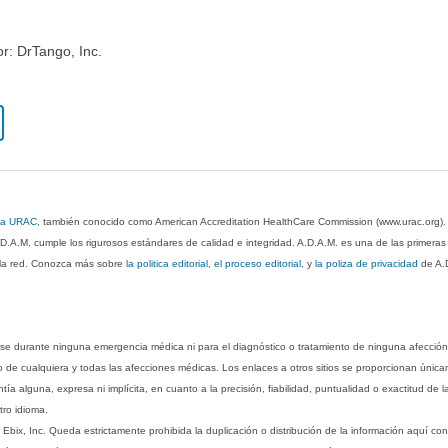
or: DrTango, Inc.
 la URAC
, también conocido como American Accreditation HealthCare Commission (www.urac.org)
.D.A.M. cumple los rigurosos estándares de calidad e integridad. A.D.A.M. es una de las primera
n la red. Conozca más sobre
la politica editorial, el proceso editorial
, y
la poliza de privacidad
de A.
rse durante ninguna emergencia médica ni para el diagnóstico o tratamiento de ninguna afección
o de cualquiera y todas las afecciones médicas. Los enlaces a otros sitios se proporcionan única
ía alguna, expresa ni implícita, en cuanto a la precisión, fiabilidad, puntualidad o exactitud de l
tro idioma.
ix, Inc. Queda estrictamente prohibida la duplicación o distribución de la información aquí con