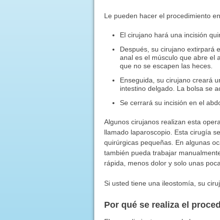
Le pueden hacer el procedimiento en
El cirujano hará una incisión qu
Después, su cirujano extirpará el 
anal es el músculo que abre el 
que no se escapen las heces.
Enseguida, su cirujano creará u
intestino delgado. La bolsa se a
Se cerrará su incisión en el ab
Algunos cirujanos realizan esta ope
llamado laparoscopio. Esta cirugía s
quirúrgicas pequeñas. En algunas oc
también pueda trabajar manualmente.
rápida, menos dolor y solo unas poc
Si usted tiene una ileostomía, su ciru
Por qué se realiza el proce