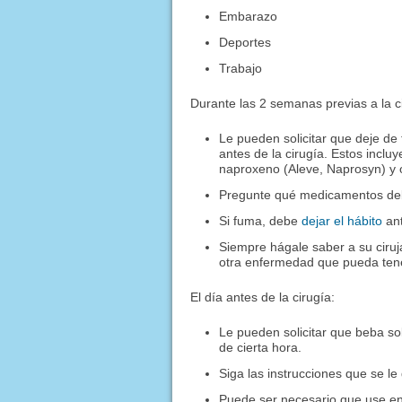
Embarazo
Deportes
Trabajo
Durante las 2 semanas previas a la c
Le pueden solicitar que deje de
antes de la cirugía. Estos incluye
naproxeno (Aleve, Naprosyn) y 
Pregunte qué medicamentos debe
Si fuma, debe
dejar el hábito
ant
Siempre hágale saber a su ciru
otra enfermedad que pueda tener
El día antes de la cirugía:
Le pueden solicitar que beba so
de cierta hora.
Siga las instrucciones que se l
Puede ser necesario que use ene