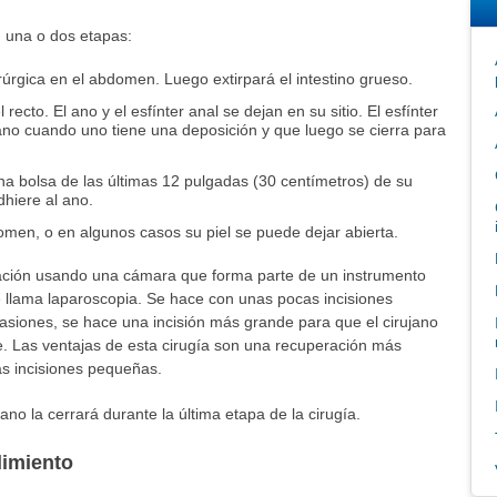
 una o dos etapas:
irúrgica en el abdomen. Luego extirpará el intestino grueso.
recto. El ano y el esfínter anal se dejan en su sitio. El esfínter
ano cuando uno tiene una deposición y que luego se cierra para
na bolsa de las últimas 12 pulgadas (30 centímetros) de su
dhiere al ano.
domen, o en algunos casos su piel se puede dejar abierta.
ración usando una cámara que forma parte de un instrumento
e llama laparoscopia. Se hace con unas pocas incisiones
asiones, se hace una incisión más grande para que el cirujano
 Las ventajas de esta cirugía son una recuperación más
as incisiones pequeñas.
jano la cerrará durante la última etapa de la cirugía.
dimiento