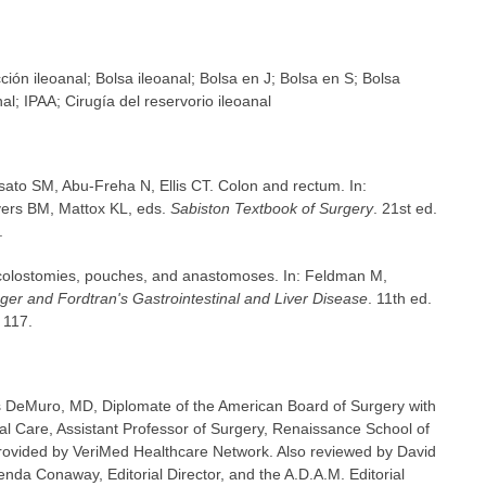
ión ileoanal; Bolsa ileoanal; Bolsa en J; Bolsa en S; Bolsa
al; IPAA; Cirugía del reservorio ileoanal
ato SM, Abu-Freha N, Ellis CT. Colon and rectum. In:
rs BM, Mattox KL, eds.
Sabiston Textbook of Surgery
. 21st ed.
.
 colostomies, pouches, and anastomoses. In: Feldman M,
ger and Fordtran's Gastrointestinal and Liver Disease
. 11th ed.
 117.
as DeMuro, MD, Diplomate of the American Board of Surgery with
ical Care, Assistant Professor of Surgery, Renaissance School of
rovided by VeriMed Healthcare Network. Also reviewed by David
nda Conaway, Editorial Director, and the A.D.A.M. Editorial