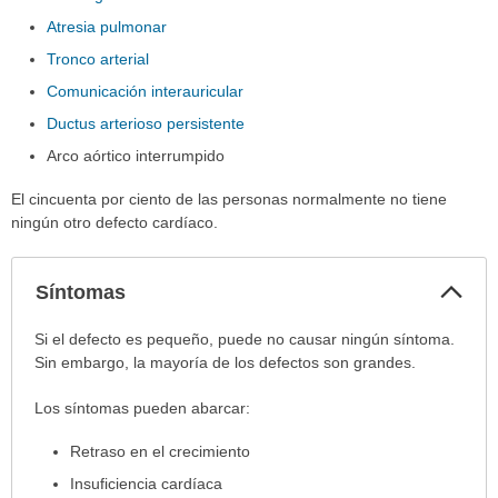
Atresia pulmonar
Tronco arterial
Comunicación interauricular
Ductus arterioso persistente
Arco aórtico interrumpido
El cincuenta por ciento de las personas normalmente no tiene
ningún otro defecto cardíaco.
Col
Síntomas
sec
Síntomas
Si el defecto es pequeño, puede no causar ningún síntoma.
ha
Sin embargo, la mayoría de los defectos son grandes.
sido
Los síntomas pueden abarcar:
extendido.
Retraso en el crecimiento
Insuficiencia cardíaca