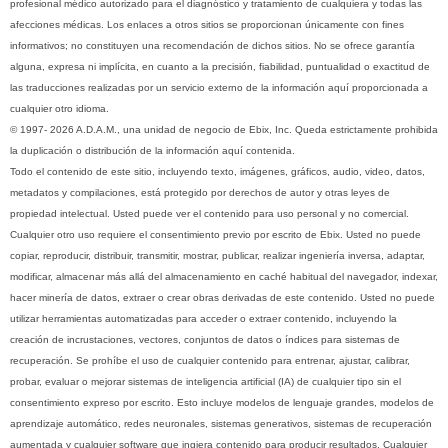
profesional médico autorizado para el diagnóstico y tratamiento de cualquiera y todas las
afecciones médicas. Los enlaces a otros sitios se proporcionan únicamente con fines
informativos; no constituyen una recomendación de dichos sitios. No se ofrece garantía
alguna, expresa ni implícita, en cuanto a la precisión, fiabilidad, puntualidad o exactitud de
las traducciones realizadas por un servicio externo de la información aquí proporcionada a
cualquier otro idioma.
© 1997- 2026 A.D.A.M., una unidad de negocio de Ebix, Inc. Queda estrictamente prohibida
la duplicación o distribución de la información aquí contenida.
Todo el contenido de este sitio, incluyendo texto, imágenes, gráficos, audio, video, datos,
metadatos y compilaciones, está protegido por derechos de autor y otras leyes de
propiedad intelectual. Usted puede ver el contenido para uso personal y no comercial.
Cualquier otro uso requiere el consentimiento previo por escrito de Ebix. Usted no puede
copiar, reproducir, distribuir, transmitir, mostrar, publicar, realizar ingeniería inversa, adaptar,
modificar, almacenar más allá del almacenamiento en caché habitual del navegador, indexar,
hacer minería de datos, extraer o crear obras derivadas de este contenido. Usted no puede
utilizar herramientas automatizadas para acceder o extraer contenido, incluyendo la
creación de incrustaciones, vectores, conjuntos de datos o índices para sistemas de
recuperación. Se prohíbe el uso de cualquier contenido para entrenar, ajustar, calibrar,
probar, evaluar o mejorar sistemas de inteligencia artificial (IA) de cualquier tipo sin el
consentimiento expreso por escrito. Esto incluye modelos de lenguaje grandes, modelos de
aprendizaje automático, redes neuronales, sistemas generativos, sistemas de recuperación
aumentada y cualquier software que ingiera contenido para producir resultados. Cualquier