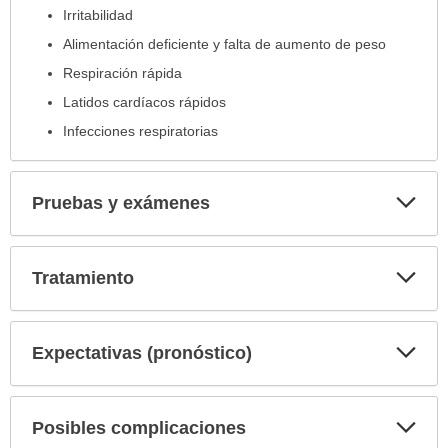
Irritabilidad
Alimentación deficiente y falta de aumento de peso
Respiración rápida
Latidos cardíacos rápidos
Infecciones respiratorias
Exp
Pruebas y exámenes
sec
Exp
Tratamiento
sec
Exp
Expectativas (pronóstico)
sec
Exp
Posibles complicaciones
sec