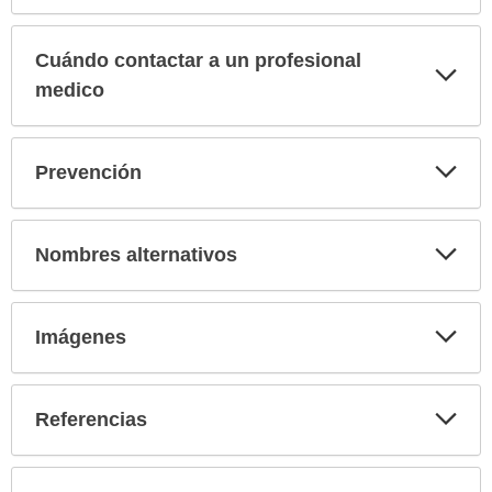
Cuándo contactar a un profesional
Exp
sec
medico
Exp
Prevención
sec
Exp
Nombres alternativos
sec
Exp
Imágenes
sec
Exp
Referencias
sec