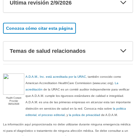
Exp
Ultima revisión 2/9/2026
sec
Conozca cómo citar esta página
Exp
Temas de salud relacionados
sec
A.D.A.M., Inc. está acreditada por la URAC
, también conocido como
American Accreditation HealthCare Commission (www.urac.org).
La
acreditación
de la URAC es un comité auditor independiente para verificar
que A.D.A.M. cumple los rigurosos estándares de calidad e integridad.
Health Content
Provider
A.D.A.M. es una de las primeras empresas en alcanzar esta tan importante
06/01/2028
distinción en servicios de salud en la red. Conozca más sobre
la politica
editorial, el proceso editorial
, y
la poliza de privacidad
de A.D.A.M.
La información aquí proporcionada no debe utilizarse durante ninguna emergencia médica
ni para el diagnóstico o tratamiento de ninguna afección médica. Se debe consultar a un