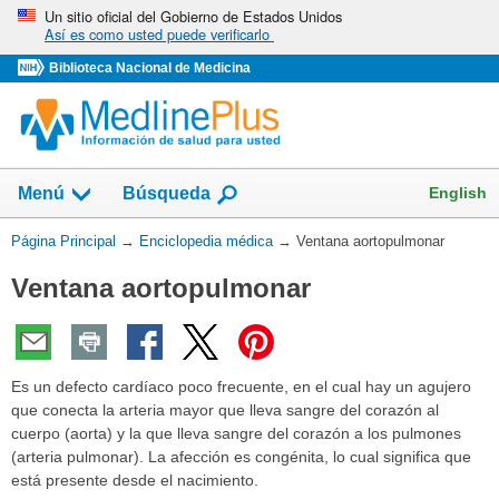
Omita
Un sitio oficial del Gobierno de Estados Unidos
Así es como usted puede verificarlo
y
vaya
Biblioteca Nacional de Medicina
al
Contenido
English
Menú
Búsqueda
Usted
Página Principal
→
Enciclopedia médica
→
Ventana aortopulmonar
está
Ventana aortopulmonar
aquí:
Es un defecto cardíaco poco frecuente, en el cual hay un agujero
que conecta la arteria mayor que lleva sangre del corazón al
cuerpo (aorta) y la que lleva sangre del corazón a los pulmones
(arteria pulmonar). La afección es congénita, lo cual significa que
está presente desde el nacimiento.