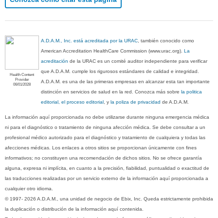
A.D.A.M., Inc. está acreditada por la URAC
, también conocido como
American Accreditation HealthCare Commission (www.urac.org).
La
acreditación
de la URAC es un comité auditor independiente para verificar
que A.D.A.M. cumple los rigurosos estándares de calidad e integridad.
Health Content
Provider
A.D.A.M. es una de las primeras empresas en alcanzar esta tan importante
06/01/2028
distinción en servicios de salud en la red. Conozca más sobre
la politica
editorial, el proceso editorial
, y
la poliza de privacidad
de A.D.A.M.
La información aquí proporcionada no debe utilizarse durante ninguna emergencia médica
ni para el diagnóstico o tratamiento de ninguna afección médica. Se debe consultar a un
profesional médico autorizado para el diagnóstico y tratamiento de cualquiera y todas las
afecciones médicas. Los enlaces a otros sitios se proporcionan únicamente con fines
informativos; no constituyen una recomendación de dichos sitios. No se ofrece garantía
alguna, expresa ni implícita, en cuanto a la precisión, fiabilidad, puntualidad o exactitud de
las traducciones realizadas por un servicio externo de la información aquí proporcionada a
cualquier otro idioma.
© 1997- 2026 A.D.A.M., una unidad de negocio de Ebix, Inc. Queda estrictamente prohibida
la duplicación o distribución de la información aquí contenida.