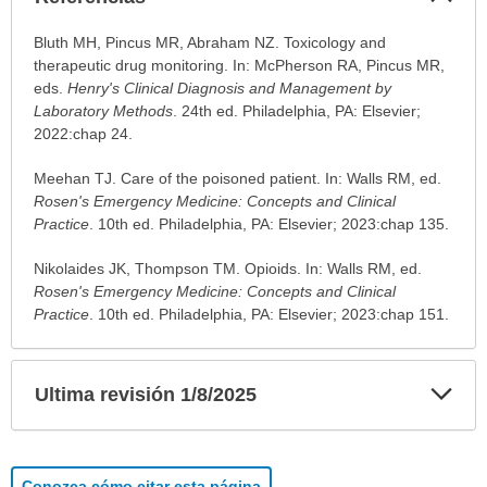
sec
Referencias
Bluth MH, Pincus MR, Abraham NZ. Toxicology and
ha
therapeutic drug monitoring. In: McPherson RA, Pincus MR,
sido
eds.
Henry's Clinical Diagnosis and Management by
extendido.
Laboratory Methods
. 24th ed. Philadelphia, PA: Elsevier;
2022:chap 24.
Meehan TJ. Care of the poisoned patient. In: Walls RM, ed.
Rosen's Emergency Medicine: Concepts and Clinical
Practice
. 10th ed. Philadelphia, PA: Elsevier; 2023:chap 135.
Nikolaides JK, Thompson TM. Opioids. In: Walls RM, ed.
Rosen's Emergency Medicine: Concepts and Clinical
Practice
. 10th ed. Philadelphia, PA: Elsevier; 2023:chap 151.
Exp
Ultima revisión 1/8/2025
sec
Conozca cómo citar esta página