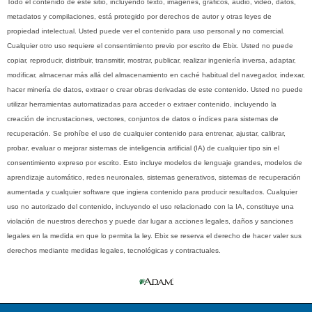
Todo el contenido de este sitio, incluyendo texto, imágenes, gráficos, audio, video, datos,
metadatos y compilaciones, está protegido por derechos de autor y otras leyes de
propiedad intelectual. Usted puede ver el contenido para uso personal y no comercial.
Cualquier otro uso requiere el consentimiento previo por escrito de Ebix. Usted no puede
copiar, reproducir, distribuir, transmitir, mostrar, publicar, realizar ingeniería inversa, adaptar,
modificar, almacenar más allá del almacenamiento en caché habitual del navegador, indexar,
hacer minería de datos, extraer o crear obras derivadas de este contenido. Usted no puede
utilizar herramientas automatizadas para acceder o extraer contenido, incluyendo la
creación de incrustaciones, vectores, conjuntos de datos o índices para sistemas de
recuperación. Se prohíbe el uso de cualquier contenido para entrenar, ajustar, calibrar,
probar, evaluar o mejorar sistemas de inteligencia artificial (IA) de cualquier tipo sin el
consentimiento expreso por escrito. Esto incluye modelos de lenguaje grandes, modelos de
aprendizaje automático, redes neuronales, sistemas generativos, sistemas de recuperación
aumentada y cualquier software que ingiera contenido para producir resultados. Cualquier
uso no autorizado del contenido, incluyendo el uso relacionado con la IA, constituye una
violación de nuestros derechos y puede dar lugar a acciones legales, daños y sanciones
legales en la medida en que lo permita la ley. Ebix se reserva el derecho de hacer valer sus
derechos mediante medidas legales, tecnológicas y contractuales.