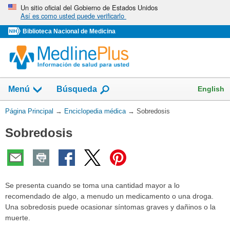
Omita
Un sitio oficial del Gobierno de Estados Unidos
Así es como usted puede verificarlo
y
vaya
Biblioteca Nacional de Medicina
al
Contenido
English
Menú
Búsqueda
Usted
Página Principal
→
Enciclopedia médica
→
Sobredosis
está
Sobredosis
aquí:
Se presenta cuando se toma una cantidad mayor a lo
recomendado de algo, a menudo un medicamento o una droga.
Una sobredosis puede ocasionar síntomas graves y dañinos o la
muerte.