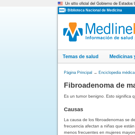
Un sitio oficial del Gobierno de Estados
Omita
y
Biblioteca Nacional de Medicina
vaya
al
Contenido
Temas de salud
Medicinas 
Usted
Página Principal
→
Enciclopedia médica
está
Fibroadenoma de m
aquí:
Es un tumor benigno. Esto significa 
Causas
La causa de los fibroadenomas se d
frecuencia afectan a niñas que está
menos frecuentes en mujeres mayore