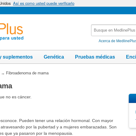
 Unidos
Así es como usted puede verificarlo
Busque
en
MedlinePlus
Acerca de MedlinePlu
y suplementos
Genética
Pruebas médicas
Enc
→
Fibroadenoma de mama
ama
que no es cáncer.
esconoce. Pueden tener una relación hormonal. Con mayor
n atravesando por la pubertad y a mujeres embarazadas. Son
s que ya pasaron por la menopausia.