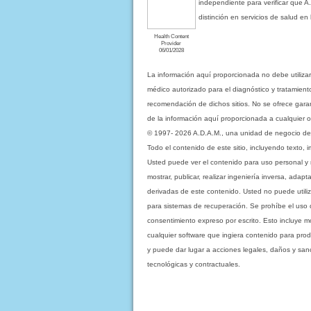
independiente para verificar que A
distinción en servicios de salud e
Health Content
Provider
06/01/2028
La información aquí proporcionada no debe utiliza
médico autorizado para el diagnóstico y tratamient
recomendación de dichos sitios. No se ofrece garant
de la información aquí proporcionada a cualquier o
© 1997- 2026 A.D.A.M., una unidad de negocio de Eb
Todo el contenido de este sitio, incluyendo texto, 
Usted puede ver el contenido para uso personal y no 
mostrar, publicar, realizar ingeniería inversa, ada
derivadas de este contenido. Usted no puede utiliz
para sistemas de recuperación. Se prohíbe el uso de c
consentimiento expreso por escrito. Esto incluye
cualquier software que ingiera contenido para prod
y puede dar lugar a acciones legales, daños y sanc
tecnológicas y contractuales.