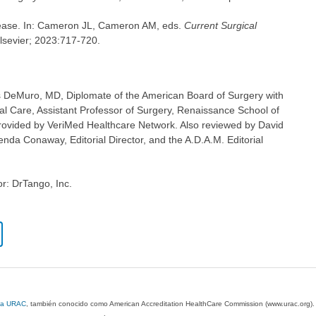
sease. In: Cameron JL, Cameron AM, eds.
Current Surgical
Elsevier; 2023:717-720.
as DeMuro, MD, Diplomate of the American Board of Surgery with
ical Care, Assistant Professor of Surgery, Renaissance School of
rovided by VeriMed Healthcare Network. Also reviewed by David
nda Conaway, Editorial Director, and the A.D.A.M. Editorial
or: DrTango, Inc.
 la URAC
, también conocido como American Accreditation HealthCare Commission (www.urac.org)