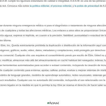
.D.A.M. cumple los rigurosos estándares de calidad e integridad. A.D.A.M. es una de las primera
n la red. Conozca más sobre
la politica editorial, el proceso editorial
, y
la poliza de privacidad
de A.
rse durante ninguna emergencia médica ni para el diagnóstico o tratamiento de ninguna afección
o de cualquiera y todas las afecciones médicas. Los enlaces a otros sitios se proporcionan única
ía alguna, expresa ni implícita, en cuanto a la precisión, fiabilidad, puntualidad o exactitud de l
tro idioma.
ix, Inc. Queda estrictamente prohibida la duplicación o distribución de la información aquí con
imágenes, gráficos, audio, video, datos, metadatos y compilaciones, está protegido por derechos d
comercial. Cualquier otro uso requiere el consentimiento previo por escrito de Ebix. Usted no puede
ptar, modificar, almacenar más allá del almacenamiento en caché habitual del navegador, indexar, h
ar herramientas automatizadas para acceder o extraer contenido, incluyendo la creación de incru
ualquier contenido para entrenar, ajustar, calibrar, probar, evaluar o mejorar sistemas de inteligen
 modelos de lenguaje grandes, modelos de aprendizaje automático, redes neuronales, sistemas g
ucir resultados. Cualquier uso no autorizado del contenido, incluyendo el uso relacionado con la
iones legales en la medida en que lo permita la ley. Ebix se reserva el derecho de hacer valer 