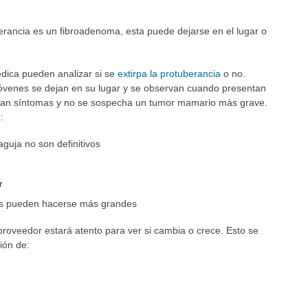
erancia es un fibroadenoma, esta puede dejarse en el lugar o
dica pueden analizar si se
extirpa la protuberancia
o no.
óvenes se dejan en su lugar y se observan cuando presentan
san síntomas y no se sospecha un tumor mamario más grave.
:
aguja no son definitivos
r
ias pueden hacerse más grandes
 proveedor estará atento para ver si cambia o crece. Esto se
ión de: