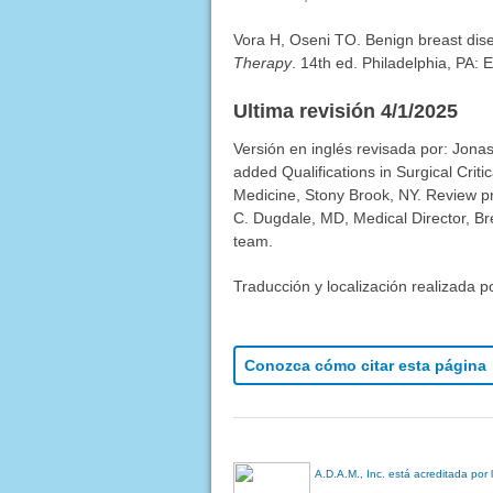
Vora H, Oseni TO. Benign breast di
Therapy
. 14th ed. Philadelphia, PA: 
Ultima revisión 4/1/2025
Versión en inglés revisada por: Jon
added Qualifications in Surgical Crit
Medicine, Stony Brook, NY. Review p
C. Dugdale, MD, Medical Director, Bre
team.
Traducción y localización realizada p
Conozca cómo citar esta página
A.D.A.M., Inc. está acreditada por