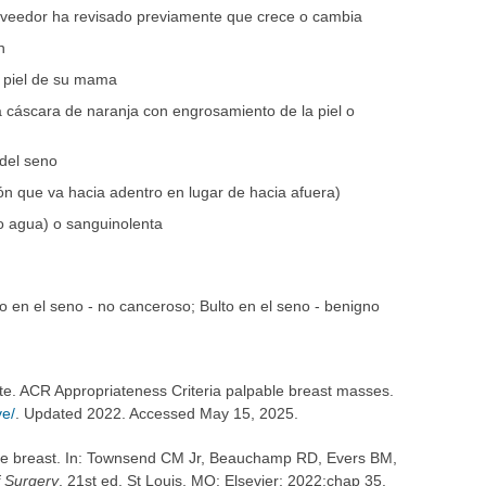
oveedor ha revisado previamente que crece o cambia
n
a piel de su mama
 cáscara de naranja con engrosamiento de la piel o
 del seno
n que va hacia adentro en lugar de hacia afuera)
o agua) o sanguinolenta
o en el seno - no canceroso; Bulto en el seno - benigno
te. ACR Appropriateness Criteria palpable breast masses.
ve/
. Updated 2022. Accessed May 15, 2025.
the breast. In: Townsend CM Jr, Beauchamp RD, Evers BM,
f Surgery
. 21st ed. St Louis, MO: Elsevier; 2022:chap 35.