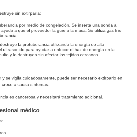
struye sin extirparla:
tuberancia por medio de congelación. Se inserta una sonda a
do ayuda a que el proveedor la guíe a la masa. Se utiliza gas frío
uberancia.
destruye la protuberancia utilizando la energía de alta
 el ultrasonido para ayudar a enfocar el haz de energía en la
ulto y lo destruyen sin afectar los tejidos cercanos.
ar y se vigila cuidadosamente, puede ser necesario extirparlo en
 crece o causa síntomas.
ncia es cancerosa y necesitará tratamiento adicional.
fesional médico
a:
nos