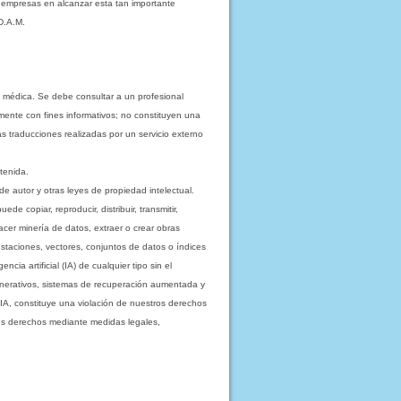
s empresas en alcanzar esta tan importante
D.A.M.
 médica. Se debe consultar a un profesional
mente con fines informativos; no constituyen una
as traducciones realizadas por un servicio externo
tenida.
e autor y otras leyes de propiedad intelectual.
 copiar, reproducir, distribuir, transmitir,
acer minería de datos, extraer o crear obras
staciones, vectores, conjuntos de datos o índices
cia artificial (IA) de cualquier tipo sin el
enerativos, sistemas de recuperación aumentada y
 IA, constituye una violación de nuestros derechos
sus derechos mediante medidas legales,