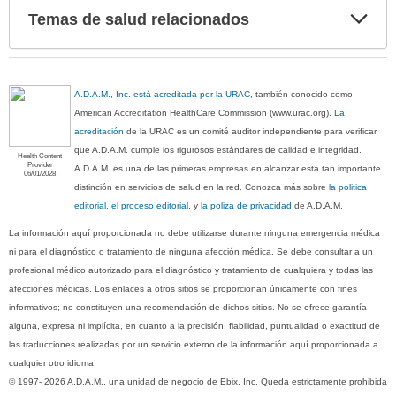
Exp
Temas de salud relacionados
sec
A.D.A.M., Inc. está acreditada por la URAC
, también conocido como
American Accreditation HealthCare Commission (www.urac.org).
La
acreditación
de la URAC es un comité auditor independiente para verificar
que A.D.A.M. cumple los rigurosos estándares de calidad e integridad.
Health Content
Provider
A.D.A.M. es una de las primeras empresas en alcanzar esta tan importante
06/01/2028
distinción en servicios de salud en la red. Conozca más sobre
la politica
editorial, el proceso editorial
, y
la poliza de privacidad
de A.D.A.M.
La información aquí proporcionada no debe utilizarse durante ninguna emergencia médica
ni para el diagnóstico o tratamiento de ninguna afección médica. Se debe consultar a un
profesional médico autorizado para el diagnóstico y tratamiento de cualquiera y todas las
afecciones médicas. Los enlaces a otros sitios se proporcionan únicamente con fines
informativos; no constituyen una recomendación de dichos sitios. No se ofrece garantía
alguna, expresa ni implícita, en cuanto a la precisión, fiabilidad, puntualidad o exactitud de
las traducciones realizadas por un servicio externo de la información aquí proporcionada a
cualquier otro idioma.
© 1997- 2026 A.D.A.M., una unidad de negocio de Ebix, Inc. Queda estrictamente prohibida