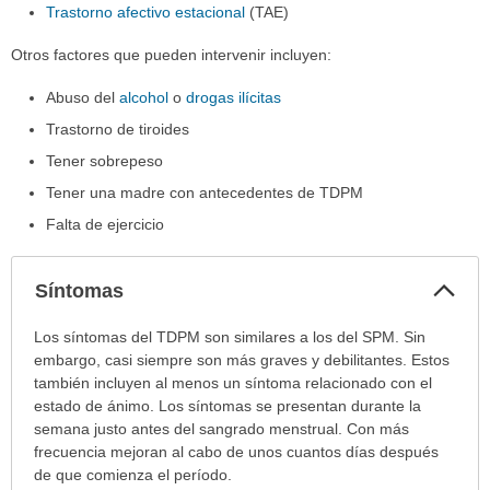
Trastorno afectivo estacional
(TAE)
Otros factores que pueden intervenir incluyen:
Abuso del
alcohol
o
drogas ilícitas
Trastorno de tiroides
Tener sobrepeso
Tener una madre con antecedentes de TDPM
Falta de ejercicio
Col
Síntomas
sec
Síntomas
Los síntomas del TDPM son similares a los del SPM. Sin
ha
embargo, casi siempre son más graves y debilitantes. Estos
sido
también incluyen al menos un síntoma relacionado con el
extendido.
estado de ánimo. Los síntomas se presentan durante la
semana justo antes del sangrado menstrual. Con más
frecuencia mejoran al cabo de unos cuantos días después
de que comienza el período.