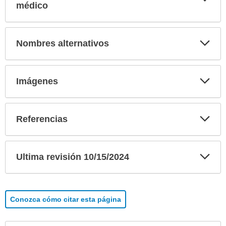
sec
médico
Exp
Nombres alternativos
sec
Exp
Imágenes
sec
Exp
Referencias
sec
Exp
Ultima revisión 10/15/2024
sec
Conozca cómo citar esta página