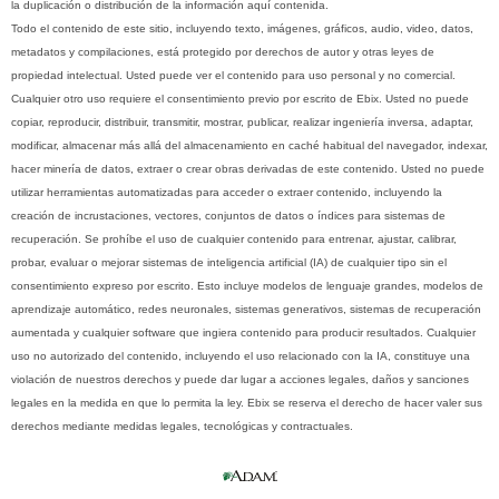
la duplicación o distribución de la información aquí contenida.
Todo el contenido de este sitio, incluyendo texto, imágenes, gráficos, audio, video, datos,
metadatos y compilaciones, está protegido por derechos de autor y otras leyes de
propiedad intelectual. Usted puede ver el contenido para uso personal y no comercial.
Cualquier otro uso requiere el consentimiento previo por escrito de Ebix. Usted no puede
copiar, reproducir, distribuir, transmitir, mostrar, publicar, realizar ingeniería inversa, adaptar,
modificar, almacenar más allá del almacenamiento en caché habitual del navegador, indexar,
hacer minería de datos, extraer o crear obras derivadas de este contenido. Usted no puede
utilizar herramientas automatizadas para acceder o extraer contenido, incluyendo la
creación de incrustaciones, vectores, conjuntos de datos o índices para sistemas de
recuperación. Se prohíbe el uso de cualquier contenido para entrenar, ajustar, calibrar,
probar, evaluar o mejorar sistemas de inteligencia artificial (IA) de cualquier tipo sin el
consentimiento expreso por escrito. Esto incluye modelos de lenguaje grandes, modelos de
aprendizaje automático, redes neuronales, sistemas generativos, sistemas de recuperación
aumentada y cualquier software que ingiera contenido para producir resultados. Cualquier
uso no autorizado del contenido, incluyendo el uso relacionado con la IA, constituye una
violación de nuestros derechos y puede dar lugar a acciones legales, daños y sanciones
legales en la medida en que lo permita la ley. Ebix se reserva el derecho de hacer valer sus
derechos mediante medidas legales, tecnológicas y contractuales.