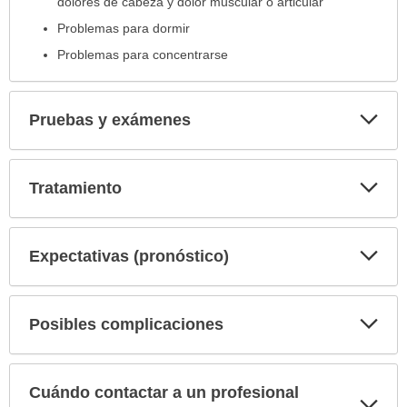
dolores de cabeza y dolor muscular o articular
Problemas para dormir
Problemas para concentrarse
Exp
Pruebas y exámenes
sec
Exp
Tratamiento
sec
Exp
Expectativas (pronóstico)
sec
Exp
Posibles complicaciones
sec
Cuándo contactar a un profesional
Exp