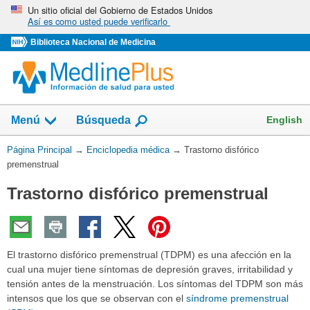
Omita
Un sitio oficial del Gobierno de Estados Unidos
Así es como usted puede verificarlo
y
vaya
Biblioteca Nacional de Medicina
al
Contenido
English
Menú
Búsqueda
Usted
Página Principal
→
Enciclopedia médica
→
Trastorno disfórico
está
premenstrual
aquí:
Trastorno disfórico premenstrual
El trastorno disfórico premenstrual (TDPM) es una afección en la
cual una mujer tiene síntomas de depresión graves, irritabilidad y
tensión antes de la menstruación. Los síntomas del TDPM son más
intensos que los que se observan con el
síndrome premenstrual