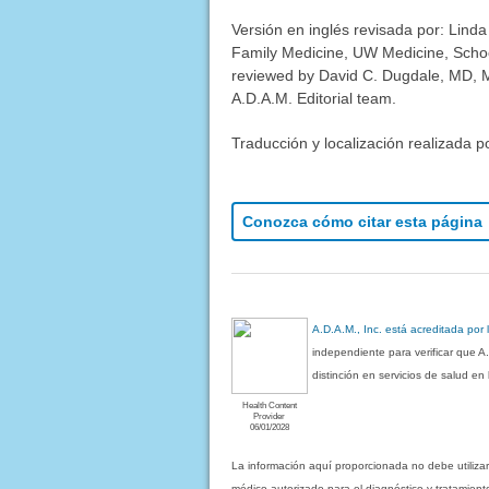
Versión en inglés revisada por: Linda
Family Medicine, UW Medicine, School
reviewed by David C. Dugdale, MD, Me
A.D.A.M. Editorial team.
Traducción y localización realizada p
Conozca cómo citar esta página
A.D.A.M., Inc. está acreditada por
independiente para verificar que A
distinción en servicios de salud e
Health Content
Provider
06/01/2028
La información aquí proporcionada no debe utiliza
médico autorizado para el diagnóstico y tratamient