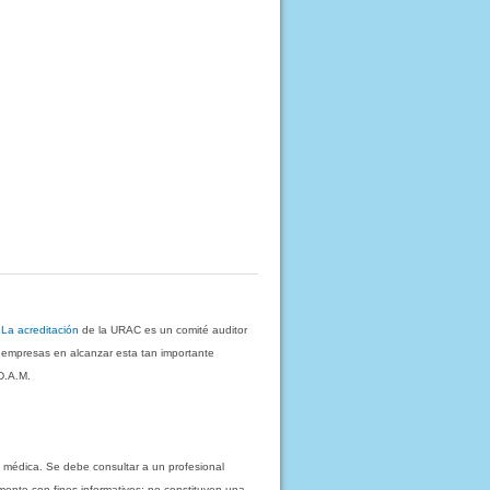
.
La acreditación
de la URAC es un comité auditor
s empresas en alcanzar esta tan importante
D.A.M.
 médica. Se debe consultar a un profesional
mente con fines informativos; no constituyen una