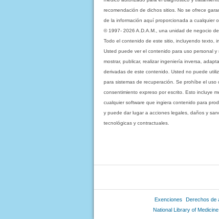
recomendación de dichos sitios. No se ofrece garant
de la información aquí proporcionada a cualquier o
© 1997- 2026 A.D.A.M., una unidad de negocio de Eb
Todo el contenido de este sitio, incluyendo texto, 
Usted puede ver el contenido para uso personal y no 
mostrar, publicar, realizar ingeniería inversa, ada
derivadas de este contenido. Usted no puede utiliz
para sistemas de recuperación. Se prohíbe el uso de c
consentimiento expreso por escrito. Esto incluye
cualquier software que ingiera contenido para prod
y puede dar lugar a acciones legales, daños y sanc
tecnológicas y contractuales.
Exenciones
Derechos de 
National Library of Medicine