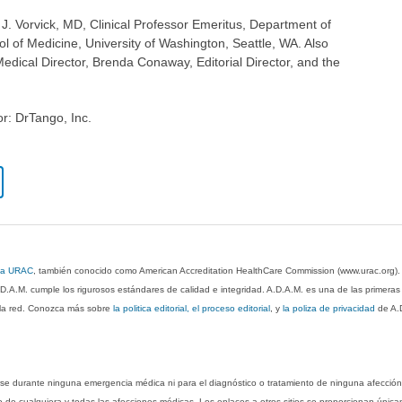
 J. Vorvick, MD, Clinical Professor Emeritus, Department of
 of Medicine, University of Washington, Seattle, WA. Also
dical Director, Brenda Conaway, Editorial Director, and the
or: DrTango, Inc.
 la URAC
, también conocido como American Accreditation HealthCare Commission (www.urac.org)
.D.A.M. cumple los rigurosos estándares de calidad e integridad. A.D.A.M. es una de las primera
n la red. Conozca más sobre
la politica editorial, el proceso editorial
, y
la poliza de privacidad
de A.
rse durante ninguna emergencia médica ni para el diagnóstico o tratamiento de ninguna afección
o de cualquiera y todas las afecciones médicas. Los enlaces a otros sitios se proporcionan única