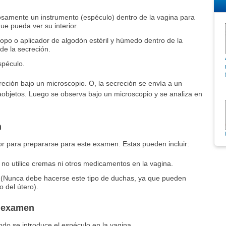
osamente un instrumento (espéculo) dentro de la vagina para
e pueda ver su interior.
opo o aplicador de algodón estéril y húmedo dentro de la
de la secreción.
spéculo.
eción bajo un microscopio. O, la secreción se envía a un
rtaobjetos. Luego se observa bajo un microscopio y se analiza en
n
or para prepararse para este examen. Estas pueden incluir:
 no utilice cremas ni otros medicamentos en la vagina.
. (Nunca debe hacerse este tipo de duchas, ya que pueden
o del útero).
l examen
do se introduce el espéculo en la vagina.