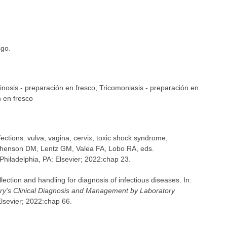
sgo.
ginosis - preparación en fresco; Tricomoniasis - preparación en
n en fresco
fections: vulva, vagina, cervix, toxic shock syndrome,
ershenson DM, Lentz GM, Valea FA, Lobo RA, eds.
 Philadelphia, PA: Elsevier; 2022:chap 23.
ction and handling for diagnosis of infectious diseases. In:
ry's Clinical Diagnosis and Management by Laboratory
Elsevier; 2022:chap 66.