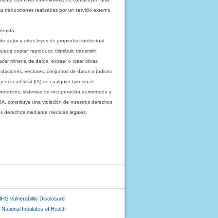
as traducciones realizadas por un servicio externo
tenida.
e autor y otras leyes de propiedad intelectual.
 copiar, reproducir, distribuir, transmitir,
acer minería de datos, extraer o crear obras
staciones, vectores, conjuntos de datos o índices
cia artificial (IA) de cualquier tipo sin el
enerativos, sistemas de recuperación aumentada y
 IA, constituye una violación de nuestros derechos
sus derechos mediante medidas legales,
HS Vulnerability Disclosure
National Institutes of Health