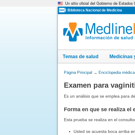
Un sitio oficial del Gobierno de Estados
Omita
y
Biblioteca Nacional de Medicina
vaya
al
Contenido
Temas de salud
Medicinas 
Usted
Página Principal
→
Enciclopedia médica
está
Examen para vaginiti
aquí:
Es un análisis que se emplea para de
Forma en que se realiza el
Esta prueba se realiza en el consult
Usted se acuesta boca arriba en