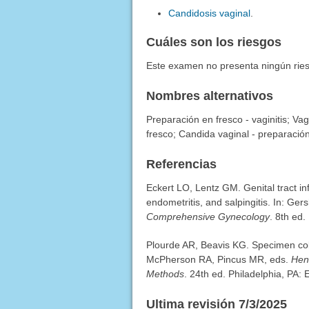
Candidosis vaginal
.
Cuáles son los riesgos
Este examen no presenta ningún rie
Nombres alternativos
Preparación en fresco - vaginitis; Va
fresco; Candida vaginal - preparació
Referencias
Eckert LO, Lentz GM. Genital tract in
endometritis, and salpingitis. In: G
Comprehensive Gynecology
. 8th ed.
Plourde AR, Beavis KG. Specimen colle
McPherson RA, Pincus MR, eds.
Hen
Methods
. 24th ed. Philadelphia, PA: 
Ultima revisión 7/3/2025