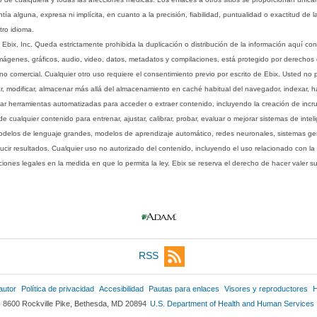
ía alguna, expresa ni implícita, en cuanto a la precisión, fiabilidad, puntualidad o exactitud de l
tro idioma.
ix, Inc. Queda estrictamente prohibida la duplicación o distribución de la información aquí con
imágenes, gráficos, audio, video, datos, metadatos y compilaciones, está protegido por derechos d
comercial. Cualquier otro uso requiere el consentimiento previo por escrito de Ebix. Usted no puede
ptar, modificar, almacenar más allá del almacenamiento en caché habitual del navegador, indexar, h
ar herramientas automatizadas para acceder o extraer contenido, incluyendo la creación de incru
ualquier contenido para entrenar, ajustar, calibrar, probar, evaluar o mejorar sistemas de inteligen
 modelos de lenguaje grandes, modelos de aprendizaje automático, redes neuronales, sistemas g
ucir resultados. Cualquier uso no autorizado del contenido, incluyendo el uso relacionado con la
iones legales en la medida en que lo permita la ley. Ebix se reserva el derecho de hacer valer 
RSS
autor
Política de privacidad
Accesibilidad
Pautas para enlaces
Visores y reproductores
H
8600 Rockville Pike, Bethesda, MD 20894
U.S. Department of Health and Human Services