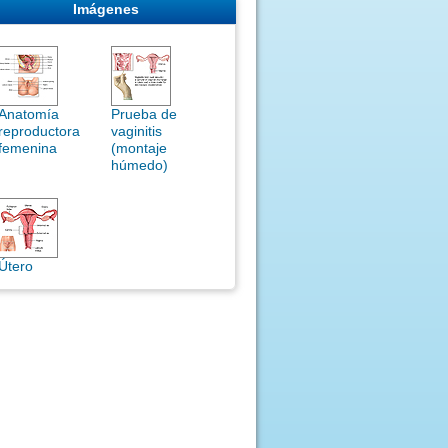
Imágenes
Anatomía
Prueba de
reproductora
vaginitis
femenina
(montaje
húmedo)
Útero