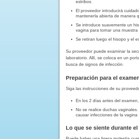
estribos.
El proveedor introducirá cuidad
mantenerla abierta de manera qu
Se introduce suavemente un his
vagina para tomar una muestra 
Se retiran luego el hisopo y el e
Su proveedor puede examinar la secr
laboratorio. Allí, se coloca en un po
busca de signos de infección.
Preparación para el exame
Siga las instrucciones de su proveed
En los 2 días antes del examen,
No se realice duchas vaginales
causar infecciones de la vagina 
Lo que se siente durante e
Puede haber una ligera molestia cuan