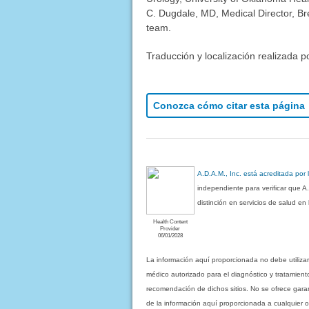
C. Dugdale, MD, Medical Director, Bre
team.
Traducción y localización realizada p
Conozca cómo citar esta página
A.D.A.M., Inc. está acreditada por
independiente para verificar que A
distinción en servicios de salud e
Health Content
Provider
06/01/2028
La información aquí proporcionada no debe utiliza
médico autorizado para el diagnóstico y tratamient
recomendación de dichos sitios. No se ofrece garant
de la información aquí proporcionada a cualquier o