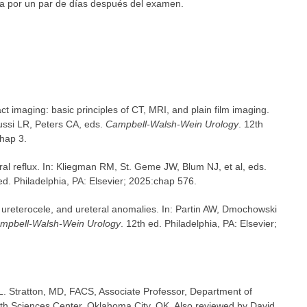
na por un par de días después del examen.
ct imaging: basic principles of CT, MRI, and plain film imaging.
ssi LR, Peters CA, eds.
Campbell-Walsh-Wein Urology
. 12th
chap 3.
al reflux. In: Kliegman RM, St. Geme JW, Blum NJ, et al, eds.
ed. Philadelphia, PA: Elsevier; 2025:chap 576.
, ureterocele, and ureteral anomalies. In: Partin AW, Dmochowski
mpbell-Walsh-Wein Urology
. 12th ed. Philadelphia, PA: Elsevier;
 L. Stratton, MD, FACS, Associate Professor, Department of
lth Sciences Center, Oklahoma City, OK. Also reviewed by David