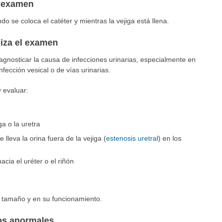
l examen
o se coloca el catéter y mientras la vejiga está llena.
liza el examen
gnosticar la causa de infecciones urinarias, especialmente en
ección vesical o de vías urinarias.
y evaluar:
a o la uretra
lleva la orina fuera de la vejiga (
estenosis uretral
) en los
acia el uréter o el riñón
n tamaño y en su funcionamiento.
dos anormales