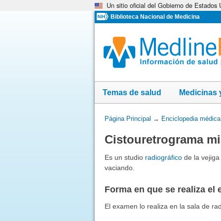
Un sitio oficial del Gobierno de Estados
Omita
y
Biblioteca Nacional de Medicina
vaya
al
Contenido
Temas de salud
Medicinas 
Usted
Página Principal
→
Enciclopedia médica
está
Cistouretrograma mi
aquí:
Es un studio
radiográfico
de la vejiga
vaciando.
Forma en que se realiza el
El examen lo realiza en la sala de rad