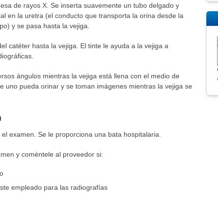
mesa de rayos X. Se inserta suavemente un tubo delgado y
al en la uretra (el conducto que transporta la orina desde la
po) y se pasa hasta la vejiga.
l catéter hasta la vejiga. El tinte le ayuda a la vejiga a
iográficas.
rsos ángulos mientras la vejiga está llena con el medio de
que uno pueda orinar y se toman imágenes mientras la vejiga se
n
 el examen. Se le proporciona una bata hospitalaria.
amen y coméntele al proveedor si:
to
aste empleado para las radiografías