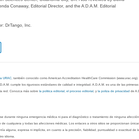
nda Conaway, Editorial Director, and the A.D.A.M. Editorial
or: DrTango, Inc.
 la URAC
, también conocido como American Accreditation HealthCare Commission (www.urac.org)
.D.A.M. cumple los rigurosos estándares de calidad e integridad. A.D.A.M. es una de las primera
n la red. Conozca más sobre
la politica editorial, el proceso editorial
, y
la poliza de privacidad
de A.
rse durante ninguna emergencia médica ni para el diagnóstico o tratamiento de ninguna afección
o de cualquiera y todas las afecciones médicas. Los enlaces a otros sitios se proporcionan única
ía alguna, expresa ni implícita, en cuanto a la precisión, fiabilidad, puntualidad o exactitud de l
tro idioma.