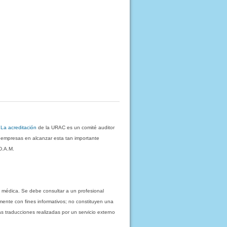
.
La acreditación
de la URAC es un comité auditor
s empresas en alcanzar esta tan importante
D.A.M.
 médica. Se debe consultar a un profesional
mente con fines informativos; no constituyen una
as traducciones realizadas por un servicio externo