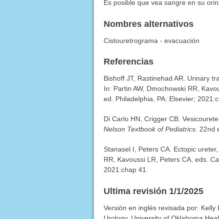
Es posible que vea sangre en su ori
Nombres alternativos
Cistouretrograma - evacuación
Referencias
Bishoff JT, Rastinehad AR. Urinary tra
In: Partin AW, Dmochowski RR, Kavou
ed. Philadelphia, PA: Elsevier; 2021:
Di Carlo HN, Crigger CB. Vesicoureter
Nelson Textbook of Pediatrics
. 22nd 
Stanasel I, Peters CA. Ectopic ureter
RR, Kavoussi LR, Peters CA, eds.
Ca
2021:chap 41.
Ultima revisión 1/1/2025
Versión en inglés revisada por: Kelly
Urology, University of Oklahoma Hea