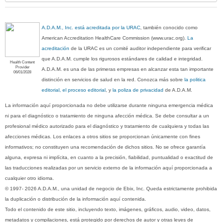
A.D.A.M., Inc. está acreditada por la URAC
, también conocido como
American Accreditation HealthCare Commission (www.urac.org).
La
acreditación
de la URAC es un comité auditor independiente para verificar
que A.D.A.M. cumple los rigurosos estándares de calidad e integridad.
Health Content
Provider
A.D.A.M. es una de las primeras empresas en alcanzar esta tan importante
06/01/2028
distinción en servicios de salud en la red. Conozca más sobre
la politica
editorial, el proceso editorial
, y
la poliza de privacidad
de A.D.A.M.
La información aquí proporcionada no debe utilizarse durante ninguna emergencia médica
ni para el diagnóstico o tratamiento de ninguna afección médica. Se debe consultar a un
profesional médico autorizado para el diagnóstico y tratamiento de cualquiera y todas las
afecciones médicas. Los enlaces a otros sitios se proporcionan únicamente con fines
informativos; no constituyen una recomendación de dichos sitios. No se ofrece garantía
alguna, expresa ni implícita, en cuanto a la precisión, fiabilidad, puntualidad o exactitud de
las traducciones realizadas por un servicio externo de la información aquí proporcionada a
cualquier otro idioma.
© 1997- 2026 A.D.A.M., una unidad de negocio de Ebix, Inc. Queda estrictamente prohibida
la duplicación o distribución de la información aquí contenida.
Todo el contenido de este sitio, incluyendo texto, imágenes, gráficos, audio, video, datos,
metadatos y compilaciones, está protegido por derechos de autor y otras leyes de