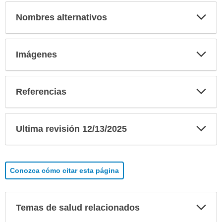
Exp
Nombres alternativos
sec
Exp
Imágenes
sec
Exp
Referencias
sec
Exp
Ultima revisión 12/13/2025
sec
Conozca cómo citar esta página
Exp
Temas de salud relacionados
sec