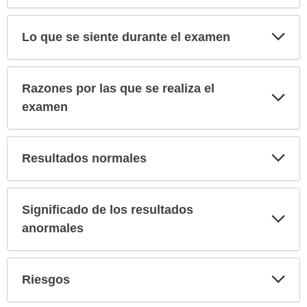
extendido.
Exp
Lo que se siente durante el examen
sec
Razones por las que se realiza el
Exp
sec
examen
Exp
Resultados normales
sec
Significado de los resultados
Exp
sec
anormales
Exp
Riesgos
sec