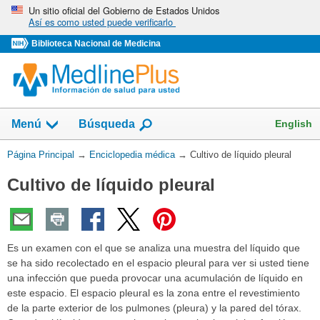
Omita
Un sitio oficial del Gobierno de Estados Unidos
Así es como usted puede verificarlo
y
vaya
Biblioteca Nacional de Medicina
al
Contenido
English
Menú
Búsqueda
Usted
Página Principal
→
Enciclopedia médica
→
Cultivo de líquido pleural
está
Cultivo de líquido pleural
aquí:
Es un examen con el que se analiza una muestra del líquido que
se ha sido recolectado en el espacio pleural para ver si usted tiene
una infección que pueda provocar una acumulación de líquido en
este espacio. El espacio pleural es la zona entre el revestimiento
de la parte exterior de los pulmones (pleura) y la pared del tórax.