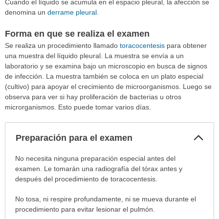
Cuando el líquido se acumula en el espacio pleural, la afección se
denomina un
derrame pleural
.
Forma en que se realiza el examen
Se realiza un procedimiento llamado
toracocentesis
para obtener
una muestra del líquido pleural. La muestra se envía a un
laboratorio y se examina bajo un microscopio en busca de signos
de infección. La muestra también se coloca en un plato especial
(cultivo) para apoyar el crecimiento de microorganismos. Luego se
observa para ver si hay proliferación de bacterias u otros
microrganismos. Esto puede tomar varios días.
Col
Preparación para el examen
sec
Preparación
No necesita ninguna preparación especial antes del
para
examen. Le tomarán una radiografía del tórax antes y
el
después del procedimiento de toracocentesis.
examen
No tosa, ni respire profundamente, ni se mueva durante el
ha
procedimiento para evitar lesionar el pulmón.
sido