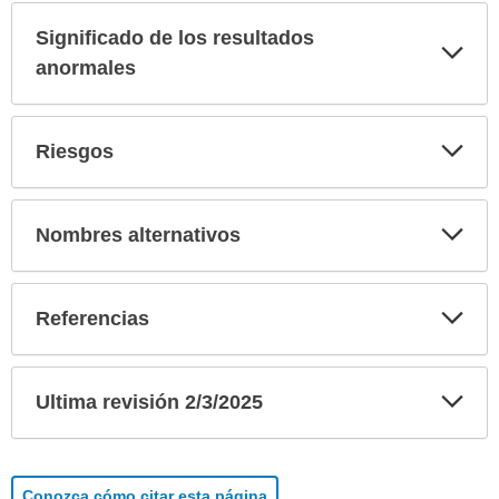
Significado de los resultados
Exp
sec
anormales
Exp
Riesgos
sec
Exp
Nombres alternativos
sec
Exp
Referencias
sec
Exp
Ultima revisión 2/3/2025
sec
Conozca cómo citar esta página