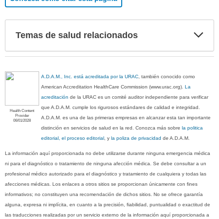
Exp
Temas de salud relacionados
sec
A.D.A.M., Inc. está acreditada por la URAC
, también conocido como
American Accreditation HealthCare Commission (www.urac.org).
La
acreditación
de la URAC es un comité auditor independiente para verificar
que A.D.A.M. cumple los rigurosos estándares de calidad e integridad.
Health Content
Provider
A.D.A.M. es una de las primeras empresas en alcanzar esta tan importante
06/01/2028
distinción en servicios de salud en la red. Conozca más sobre
la politica
editorial, el proceso editorial
, y
la poliza de privacidad
de A.D.A.M.
La información aquí proporcionada no debe utilizarse durante ninguna emergencia médica
ni para el diagnóstico o tratamiento de ninguna afección médica. Se debe consultar a un
profesional médico autorizado para el diagnóstico y tratamiento de cualquiera y todas las
afecciones médicas. Los enlaces a otros sitios se proporcionan únicamente con fines
informativos; no constituyen una recomendación de dichos sitios. No se ofrece garantía
alguna, expresa ni implícita, en cuanto a la precisión, fiabilidad, puntualidad o exactitud de
las traducciones realizadas por un servicio externo de la información aquí proporcionada a