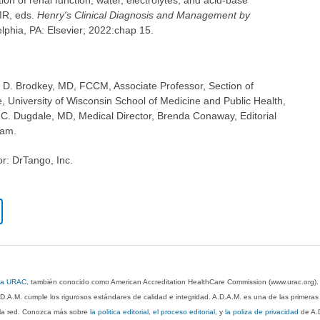
on of renal function, water, electrolytes, and acid-base
MR, eds.
Henry's Clinical Diagnosis and Management by
elphia, PA: Elsevier; 2022:chap 15.
k D. Brodkey, MD, FCCM, Associate Professor, Section of
, University of Wisconsin School of Medicine and Public Health,
 C. Dugdale, MD, Medical Director, Brenda Conaway, Editorial
eam.
or: DrTango, Inc.
 la URAC
, también conocido como American Accreditation HealthCare Commission (www.urac.org)
.D.A.M. cumple los rigurosos estándares de calidad e integridad. A.D.A.M. es una de las primera
n la red. Conozca más sobre
la politica editorial, el proceso editorial
, y
la poliza de privacidad
de A.