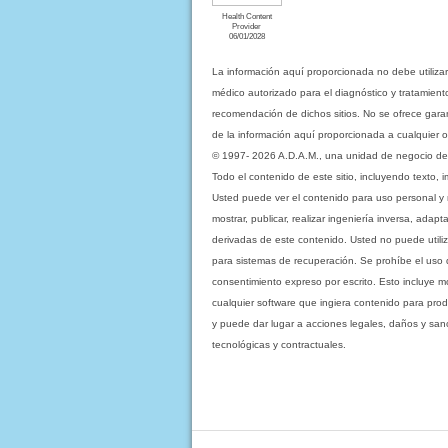
Health Content
Provider
06/01/2028
La información aquí proporcionada no debe utiliza
médico autorizado para el diagnóstico y tratamient
recomendación de dichos sitios. No se ofrece garant
de la información aquí proporcionada a cualquier o
© 1997- 2026 A.D.A.M., una unidad de negocio de Eb
Todo el contenido de este sitio, incluyendo texto, 
Usted puede ver el contenido para uso personal y no 
mostrar, publicar, realizar ingeniería inversa, ada
derivadas de este contenido. Usted no puede utiliz
para sistemas de recuperación. Se prohíbe el uso de c
consentimiento expreso por escrito. Esto incluye
cualquier software que ingiera contenido para prod
y puede dar lugar a acciones legales, daños y sanc
tecnológicas y contractuales.