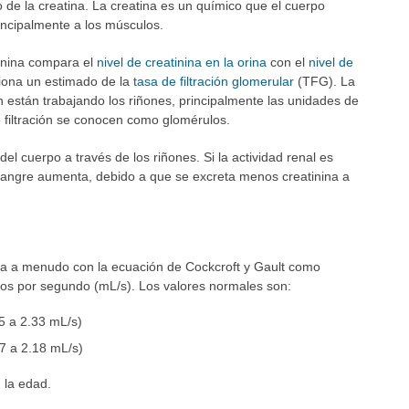
 de la creatina. La creatina es un químico que el cuerpo
incipalmente a los músculos.
inina compara el
nivel de creatinina en la orina
con el
nivel de
ciona un estimado de la
tasa de filtración glomerular
(TFG). La
están trabajando los riñones, principalmente las unidades de
de filtración se conocen como glomérulos.
del cuerpo a través de los riñones. Si la actividad renal es
a sangre aumenta, debido a que se excreta menos creatinina a
ula a menudo con la ecuación de Cockcroft y Gault como
litros por segundo (mL/s). Los valores normales son:
5 a 2.33 mL/s)
7 a 2.18 mL/s)
 la edad.