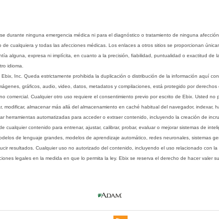
rse durante ninguna emergencia médica ni para el diagnóstico o tratamiento de ninguna afección
o de cualquiera y todas las afecciones médicas. Los enlaces a otros sitios se proporcionan única
ía alguna, expresa ni implícita, en cuanto a la precisión, fiabilidad, puntualidad o exactitud de l
tro idioma.
ix, Inc. Queda estrictamente prohibida la duplicación o distribución de la información aquí con
imágenes, gráficos, audio, video, datos, metadatos y compilaciones, está protegido por derechos d
comercial. Cualquier otro uso requiere el consentimiento previo por escrito de Ebix. Usted no puede
ptar, modificar, almacenar más allá del almacenamiento en caché habitual del navegador, indexar, h
ar herramientas automatizadas para acceder o extraer contenido, incluyendo la creación de incru
ualquier contenido para entrenar, ajustar, calibrar, probar, evaluar o mejorar sistemas de inteligen
 modelos de lenguaje grandes, modelos de aprendizaje automático, redes neuronales, sistemas g
ucir resultados. Cualquier uso no autorizado del contenido, incluyendo el uso relacionado con la
iones legales en la medida en que lo permita la ley. Ebix se reserva el derecho de hacer valer 