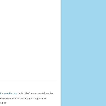
.
La acreditación
de la URAC es un comité auditor
s empresas en alcanzar esta tan importante
D.A.M.