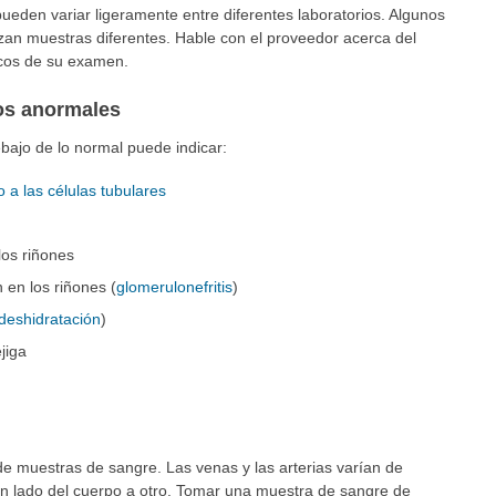
ueden variar ligeramente entre diferentes laboratorios. Algunos
izan muestras diferentes. Hable con el proveedor acerca del
ficos de su examen.
dos anormales
ebajo de lo normal puede indicar:
 a las células tubulares
los riñones
n en los riñones (
glomerulonefritis
)
deshidratación
)
jiga
e muestras de sangre. Las venas y las arterias varían de
n lado del cuerpo a otro. Tomar una muestra de sangre de