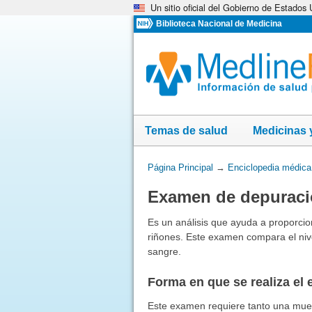
Un sitio oficial del Gobierno de Estados
Omita
y
Biblioteca Nacional de Medicina
vaya
al
Contenido
Temas de salud
Medicinas 
Usted
Página Principal
→
Enciclopedia médica
está
Examen de depuració
aquí:
Es un análisis que ayuda a proporcio
riñones. Este examen compara el nivel
sangre.
Forma en que se realiza el
Este examen requiere tanto una mue