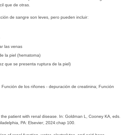
il que de otras.
cción de sangre son leves, pero pueden incluir:
o
ar las venas
e la piel (hematoma)
ez que se presenta ruptura de la piel)
Función de los riñones - depuración de creatinina; Función
the patient with renal disease. In: Goldman L, Cooney KA, eds.
hiladelphia, PA: Elsevier; 2024:chap 100.