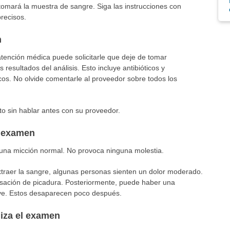
tomará la muestra de sangre. Siga las instrucciones con
precisos.
n
tención médica puede solicitarle que deje de tomar
esultados del análisis. Esto incluye antibióticos y
os. No olvide comentarle al proveedor sobre todos los
 sin hablar antes con su proveedor.
l examen
 una micción normal. No provoca ninguna molestia.
xtraer la sangre, algunas personas sienten un dolor moderado.
nsación de picadura. Posteriormente, puede haber una
eve. Estos desaparecen poco después.
liza el examen