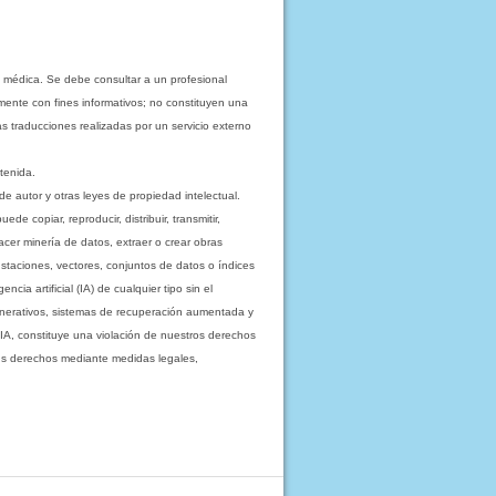
 médica. Se debe consultar a un profesional
mente con fines informativos; no constituyen una
as traducciones realizadas por un servicio externo
tenida.
e autor y otras leyes de propiedad intelectual.
 copiar, reproducir, distribuir, transmitir,
acer minería de datos, extraer o crear obras
staciones, vectores, conjuntos de datos o índices
cia artificial (IA) de cualquier tipo sin el
enerativos, sistemas de recuperación aumentada y
 IA, constituye una violación de nuestros derechos
sus derechos mediante medidas legales,