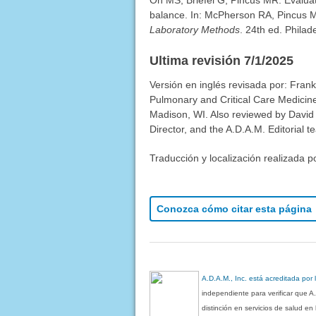
Oh MS, Briefel G, Pincus MR. Evaluati
balance. In: McPherson RA, Pincus 
Laboratory Methods
. 24th ed. Philad
Ultima revisión 7/1/2025
Versión en inglés revisada por: Fran
Pulmonary and Critical Care Medicine
Madison, WI. Also reviewed by David
Director, and the A.D.A.M. Editorial t
Traducción y localización realizada p
Conozca cómo citar esta página
A.D.A.M., Inc. está acreditada por
independiente para verificar que A
distinción en servicios de salud e