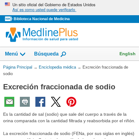
Omita
Un sitio oficial del Gobierno de Estados Unidos
Así es como usted puede verificarlo
y
vaya
Biblioteca Nacional de Medicina
al
Contenido
English
Menú
Búsqueda
Usted
Página Principal
→
Enciclopedia médica
→
Excreción fraccionada de
está
sodio
aquí:
Excreción fraccionada de sodio
Es la cantidad de sal (sodio) que sale del cuerpo a través de la
orina comparada con la cantidad filtrada y reabsorbida por el riñón.
La excreción fraccionada de sodio (FENa, por sus siglas en inglés)