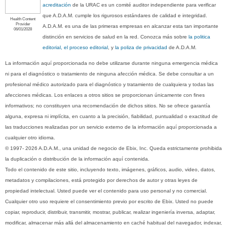
acreditación
de la URAC es un comité auditor independiente para verificar
que A.D.A.M. cumple los rigurosos estándares de calidad e integridad.
Health Content
Provider
A.D.A.M. es una de las primeras empresas en alcanzar esta tan importante
06/01/2028
distinción en servicios de salud en la red. Conozca más sobre
la politica
editorial, el proceso editorial
, y
la poliza de privacidad
de A.D.A.M.
La información aquí proporcionada no debe utilizarse durante ninguna emergencia médica
ni para el diagnóstico o tratamiento de ninguna afección médica. Se debe consultar a un
profesional médico autorizado para el diagnóstico y tratamiento de cualquiera y todas las
afecciones médicas. Los enlaces a otros sitios se proporcionan únicamente con fines
informativos; no constituyen una recomendación de dichos sitios. No se ofrece garantía
alguna, expresa ni implícita, en cuanto a la precisión, fiabilidad, puntualidad o exactitud de
las traducciones realizadas por un servicio externo de la información aquí proporcionada a
cualquier otro idioma.
© 1997- 2026 A.D.A.M., una unidad de negocio de Ebix, Inc. Queda estrictamente prohibida
la duplicación o distribución de la información aquí contenida.
Todo el contenido de este sitio, incluyendo texto, imágenes, gráficos, audio, video, datos,
metadatos y compilaciones, está protegido por derechos de autor y otras leyes de
propiedad intelectual. Usted puede ver el contenido para uso personal y no comercial.
Cualquier otro uso requiere el consentimiento previo por escrito de Ebix. Usted no puede
copiar, reproducir, distribuir, transmitir, mostrar, publicar, realizar ingeniería inversa, adaptar,
modificar, almacenar más allá del almacenamiento en caché habitual del navegador, indexar,