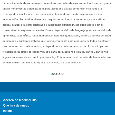
hacer minería de datos, extraer o crear obras derivadas de este contenido. Usted no puede
utilizar herramientas automatizadas para acceder o extraer contenido, incluyendo la
creación de incrustaciones, vectores, conjuntos de datos o índices para sistemas de
recuperación. Se prohíbe el uso de cualquier contenido para entrenar, ajustar, calibrar,
probar, evaluar o mejorar sistemas de inteligencia artificial (IA) de cualquier tipo sin el
consentimiento expreso por escrito. Esto incluye modelos de lenguaje grandes, modelos de
aprendizaje automático, redes neuronales, sistemas generativos, sistemas de recuperación
aumentada y cualquier software que ingiera contenido para producir resultados. Cualquier
uso no autorizado del contenido, incluyendo el uso relacionado con la IA, constituye una
violación de nuestros derechos y puede dar lugar a acciones legales, daños y sanciones
legales en la medida en que lo permita la ley. Ebix se reserva el derecho de hacer valer sus
derechos mediante medidas legales, tecnológicas y contractuales.
Acerca de MedlinePlus
Qué hay de nuevo
Índice