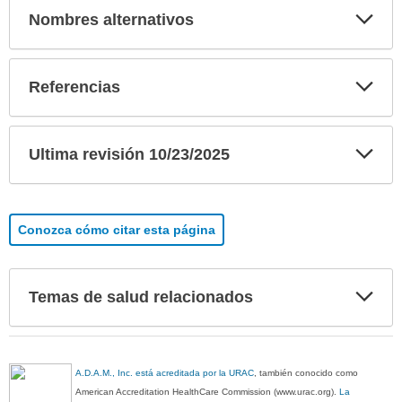
Exp
Nombres alternativos
sec
Exp
Referencias
sec
Exp
Ultima revisión 10/23/2025
sec
Conozca cómo citar esta página
Exp
Temas de salud relacionados
sec
A.D.A.M., Inc. está acreditada por la URAC
, también conocido como
American Accreditation HealthCare Commission (www.urac.org).
La