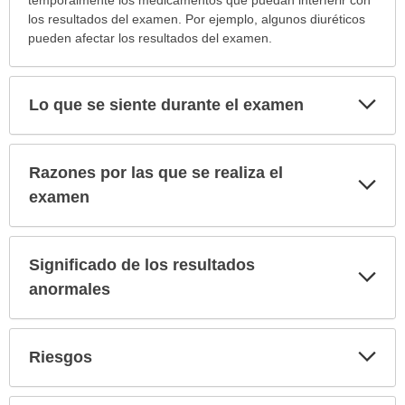
temporalmente los medicamentos que puedan interferir con
sido
los resultados del examen. Por ejemplo, algunos diuréticos
extendido.
pueden afectar los resultados del examen.
Exp
Lo que se siente durante el examen
sec
Razones por las que se realiza el
Exp
sec
examen
Significado de los resultados
Exp
sec
anormales
Exp
Riesgos
sec