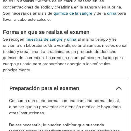
no es un análisis. Se trata de un cálculo basado en las
concentraciones de sodio y creatinina en la sangre y en la orina.
Son necesarios análisis de
química de la sangre
y de la
orina
para
llevar a cabo este cálculo.
Forma en que se realiza el examen
Se recogen
muestras de sangre
y
orina
al mismo tiempo y se
envían a un laboratorio. Una vez allí, se analizan sus niveles de sal
(sodio) y creatinina. La creatinina es un producto de desecho
químico de la creatina. La creatina es un químico producido por el
cuerpo y usado para proporcionar energía a los músculos
principalmente.
Col
Preparación para el examen
sec
Preparación
Consuma una dieta normal con una cantidad normal de sal,
para
a no ser que su proveedor de atención médica le haya dado
el
otras instrucciones.
examen
De ser necesario, le pueden solicitar que suspenda
ha