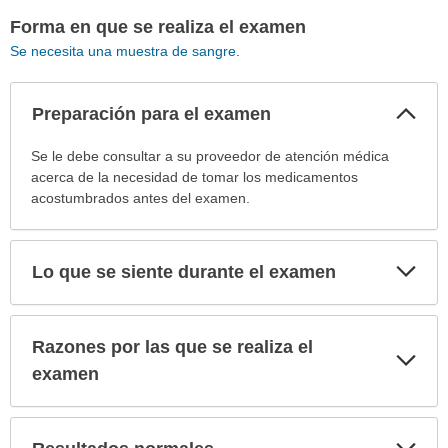
Forma en que se realiza el examen
Se necesita una muestra de sangre
.
Col
Preparación para el examen
sec
Preparación
Se le debe consultar a su proveedor de atención médica
para
acerca de la necesidad de tomar los medicamentos
el
acostumbrados antes del examen.
examen
ha
sido
Exp
Lo que se siente durante el examen
sec
extendido.
Razones por las que se realiza el
Exp
sec
examen
Exp