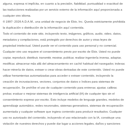
alguna, expresa ni implícita, en cuanto a la precisión, fiabilidad, puntualidad o exactitud de
las traducciones realizadas por un servicio externo de la información aquí proporcionada a
cualquier otro idioma.
© 1997- 2026 A.D.A.M., una unidad de negocio de Ebix, Inc. Queda estrictamente prohibida
la duplicación o distribución de la información aquí contenida.
Todo el contenido de este sitio, incluyendo texto, imágenes, gráficos, audio, video, datos,
metadatos y compilaciones, está protegido por derechos de autor y otras leyes de
propiedad intelectual. Usted puede ver el contenido para uso personal y no comercial.
Cualquier otro uso requiere el consentimiento previo por escrito de Ebix. Usted no puede
copiar, reproducir, distribuir, transmitir, mostrar, publicar, realizar ingeniería inversa, adaptar,
modificar, almacenar más allá del almacenamiento en caché habitual del navegador, indexar,
hacer minería de datos, extraer o crear obras derivadas de este contenido. Usted no puede
utilizar herramientas automatizadas para acceder o extraer contenido, incluyendo la
creación de incrustaciones, vectores, conjuntos de datos o índices para sistemas de
recuperación. Se prohíbe el uso de cualquier contenido para entrenar, ajustar, calibrar,
probar, evaluar o mejorar sistemas de inteligencia artificial (IA) de cualquier tipo sin el
consentimiento expreso por escrito. Esto incluye modelos de lenguaje grandes, modelos de
aprendizaje automático, redes neuronales, sistemas generativos, sistemas de recuperación
aumentada y cualquier software que ingiera contenido para producir resultados. Cualquier
uso no autorizado del contenido, incluyendo el uso relacionado con la IA, constituye una
violación de nuestros derechos y puede dar lugar a acciones legales, daños y sanciones