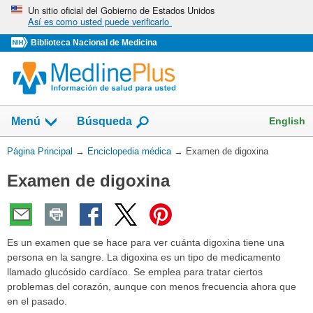
Omita
Un sitio oficial del Gobierno de Estados Unidos
Así es como usted puede verificarlo
y
vaya
Biblioteca Nacional de Medicina
al
Contenido
English
Menú
Búsqueda
Usted
Página Principal
→
Enciclopedia médica
→
Examen de digoxina
está
Examen de digoxina
aquí:
Es un examen que se hace para ver cuánta digoxina tiene una
persona en la sangre. La digoxina es un tipo de medicamento
llamado glucósido cardíaco. Se emplea para tratar ciertos
problemas del corazón, aunque con menos frecuencia ahora que
en el pasado.