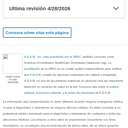
Exp
Ultima revisión 4/28/2026
sec
Conozca cómo citar esta página
A.D.A.M., Inc. está acreditada por la URAC
, también conocido como
American Accreditation HealthCare Commission (www.urac.org).
La
acreditación
de la URAC es un comité auditor independiente para verificar
que A.D.A.M. cumple los rigurosos estándares de calidad e integridad.
Health Content
Provider
A.D.A.M. es una de las primeras empresas en alcanzar esta tan importante
06/01/2028
distinción en servicios de salud en la red. Conozca más sobre
la politica
editorial, el proceso editorial
, y
la poliza de privacidad
de A.D.A.M.
La información aquí proporcionada no debe utilizarse durante ninguna emergencia médica
ni para el diagnóstico o tratamiento de ninguna afección médica. Se debe consultar a un
profesional médico autorizado para el diagnóstico y tratamiento de cualquiera y todas las
afecciones médicas. Los enlaces a otros sitios se proporcionan únicamente con fines
informativos; no constituyen una recomendación de dichos sitios. No se ofrece garantía