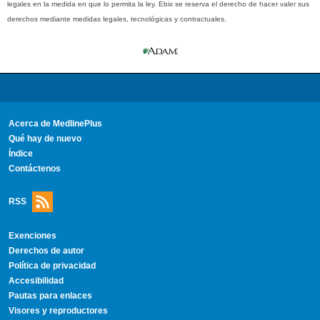
legales en la medida en que lo permita la ley. Ebix se reserva el derecho de hacer valer sus
derechos mediante medidas legales, tecnológicas y contractuales.
Acerca de MedlinePlus
Qué hay de nuevo
Índice
Contáctenos
RSS
Exenciones
Derechos de autor
Política de privacidad
Accesibilidad
Pautas para enlaces
Visores y reproductores