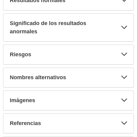
Resultados normales
sec
Significado de los resultados
Exp
sec
anormales
Exp
Riesgos
sec
Exp
Nombres alternativos
sec
Exp
Imágenes
sec
Exp
Referencias
sec