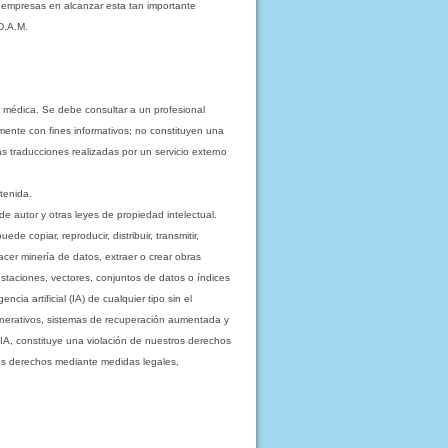
s empresas en alcanzar esta tan importante
D.A.M.
 médica. Se debe consultar a un profesional
mente con fines informativos; no constituyen una
as traducciones realizadas por un servicio externo
tenida.
e autor y otras leyes de propiedad intelectual.
 copiar, reproducir, distribuir, transmitir,
acer minería de datos, extraer o crear obras
staciones, vectores, conjuntos de datos o índices
cia artificial (IA) de cualquier tipo sin el
enerativos, sistemas de recuperación aumentada y
 IA, constituye una violación de nuestros derechos
sus derechos mediante medidas legales,