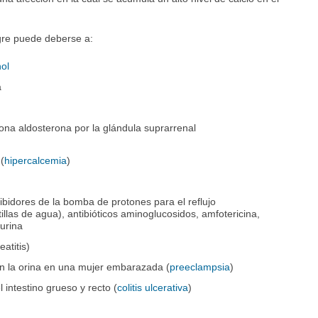
gre puede deberse a:
ol
a
ona aldosterona por la glándula suprarrenal
 (
hipercalcemia
)
bidores de la bomba de protones para el reflujo
tillas de agua), antibióticos aminoglucosidos, amfotericina,
eurina
atitis)
 en la orina en una mujer embarazada (
preeclampsia
)
 intestino grueso y recto (
colitis ulcerativa
)