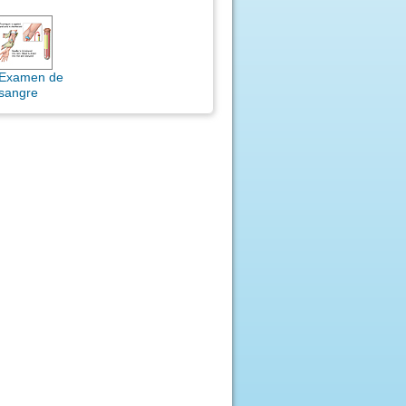
Examen de
sangre