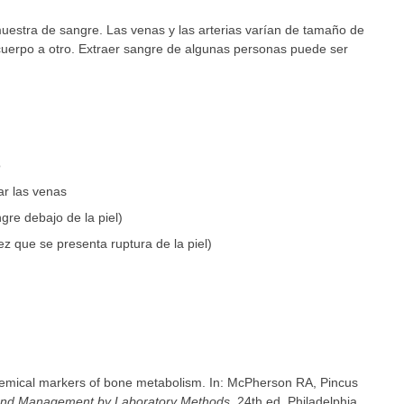
uestra de sangre. Las venas y las arterias varían de tamaño de
cuerpo a otro. Extraer sangre de algunas personas puede ser
o
zar las venas
re debajo de la piel)
ez que se presenta ruptura de la piel)
emical markers of bone metabolism. In: McPherson RA, Pincus
s and Management by Laboratory Methods
. 24th ed. Philadelphia,