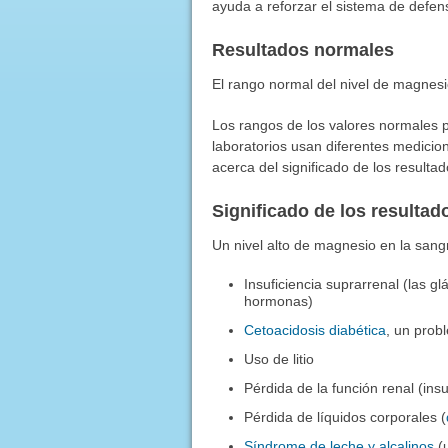
ayuda a reforzar el sistema de defen
Resultados normales
El rango normal del nivel de magnesi
Los rangos de los valores normales p
laboratorios usan diferentes medicio
acerca del significado de los result
Significado de los resulta
Un nivel alto de magnesio en la san
Insuficiencia suprarrenal (las g
hormonas)
Cetoacidosis diabética
, un prob
Uso de litio
Pérdida de la función renal (insu
Pérdida de líquidos corporales (
Síndrome de leche y alcalinos
(u