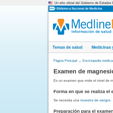
Un sitio oficial del Gobierno de Estados
Omita
y
Biblioteca Nacional de Medicina
vaya
al
Contenido
Temas de salud
Medicinas 
Usted
Página Principal
→
Enciclopedia médica
está
Examen de magnesio
aquí:
Es un examen que mide el nivel de m
Forma en que se realiza el
Se necesita una
muestra de sangre
.
Preparación para el exame