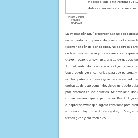
independiente para verificar que A
distinción en servicios de salud e
Health Content
Provider
06/01/2028
La información aquí proporcionada no debe utiliza
médico autorizado para el diagnóstico y tratamient
recomendación de dichos sitios. No se ofrece garant
de la información aquí proporcionada a cualquier o
© 1997- 2026 A.D.A.M., una unidad de negocio de Eb
Todo el contenido de este sitio, incluyendo texto, 
Usted puede ver el contenido para uso personal y no 
mostrar, publicar, realizar ingeniería inversa, ada
derivadas de este contenido. Usted no puede utiliz
para sistemas de recuperación. Se prohíbe el uso de c
consentimiento expreso por escrito. Esto incluye
cualquier software que ingiera contenido para prod
y puede dar lugar a acciones legales, daños y sanc
tecnológicas y contractuales.