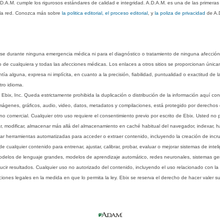
.D.A.M. cumple los rigurosos estándares de calidad e integridad. A.D.A.M. es una de las primera
n la red. Conozca más sobre
la politica editorial, el proceso editorial
, y
la poliza de privacidad
de A.
rse durante ninguna emergencia médica ni para el diagnóstico o tratamiento de ninguna afección
o de cualquiera y todas las afecciones médicas. Los enlaces a otros sitios se proporcionan única
ía alguna, expresa ni implícita, en cuanto a la precisión, fiabilidad, puntualidad o exactitud de l
tro idioma.
ix, Inc. Queda estrictamente prohibida la duplicación o distribución de la información aquí con
imágenes, gráficos, audio, video, datos, metadatos y compilaciones, está protegido por derechos d
comercial. Cualquier otro uso requiere el consentimiento previo por escrito de Ebix. Usted no puede
ptar, modificar, almacenar más allá del almacenamiento en caché habitual del navegador, indexar, h
ar herramientas automatizadas para acceder o extraer contenido, incluyendo la creación de incru
ualquier contenido para entrenar, ajustar, calibrar, probar, evaluar o mejorar sistemas de inteligen
 modelos de lenguaje grandes, modelos de aprendizaje automático, redes neuronales, sistemas g
ucir resultados. Cualquier uso no autorizado del contenido, incluyendo el uso relacionado con la
iones legales en la medida en que lo permita la ley. Ebix se reserva el derecho de hacer valer 