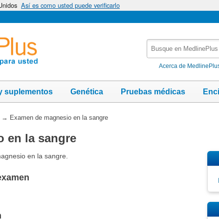
 Unidos
Así es como usted puede verificarlo
Busque
en
MedlinePlus
Acerca de MedlinePlu
y suplementos
Genética
Pruebas médicas
Enc
→
Examen de magnesio en la sangre
 en la sangre
agnesio en la sangre.
 examen
n