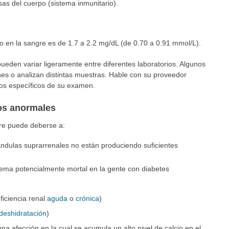
sas del cuerpo (sistema inmunitario).
o en la sangre es de 1.7 a 2.2 mg/dL (de 0.70 a 0.91 mmol/L).
ueden variar ligeramente entre diferentes laboratorios. Algunos
nes o analizan distintas muestras. Hable con su proveedor
ados específicos de su examen.
dos anormales
gre puede deberse a:
lándulas suprarrenales no están produciendo suficientes
lema potencialmente mortal en la gente con diabetes
ficiencia renal
aguda
o
crónica
)
deshidratación
)
na afección en la cual se acumula un alto nivel de calcio en el