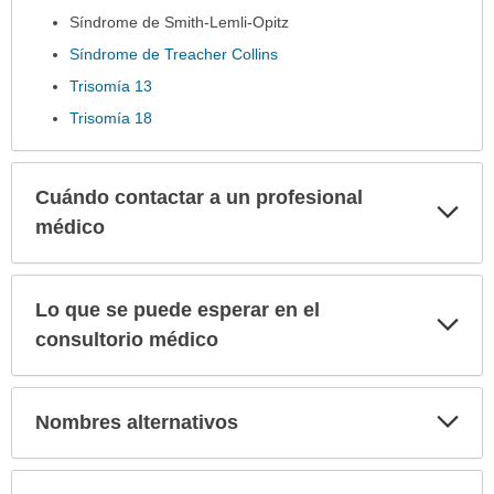
Síndrome de Smith-Lemli-Opitz
Síndrome de Treacher Collins
Trisomía 13
Trisomía 18
Cuándo contactar a un profesional
Exp
sec
médico
Lo que se puede esperar en el
Exp
sec
consultorio médico
Exp
Nombres alternativos
sec