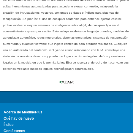
hacer minería de datos, extraer o crear obras derivadas de este contenido. Usted no puede
utilizar herramientas automatizadas para acceder o extraer contenido, incluyendo la
creación de incrustaciones, vectores, conjuntos de datos o índices para sistemas de
recuperación. Se prohíbe el uso de cualquier contenido para entrenar, ajustar, calibrar,
probar, evaluar o mejorar sistemas de inteligencia artificial (IA) de cualquier tipo sin el
consentimiento expreso por escrito. Esto incluye modelos de lenguaje grandes, modelos de
aprendizaje automático, redes neuronales, sistemas generativos, sistemas de recuperación
aumentada y cualquier software que ingiera contenido para producir resultados. Cualquier
uso no autorizado del contenido, incluyendo el uso relacionado con la IA, constituye una
violación de nuestros derechos y puede dar lugar a acciones legales, daños y sanciones
legales en la medida en que lo permita la ley. Ebix se reserva el derecho de hacer valer sus
derechos mediante medidas legales, tecnológicas y contractuales.
Acerca de MedlinePlus
Qué hay de nuevo
Índice
Contáctenos