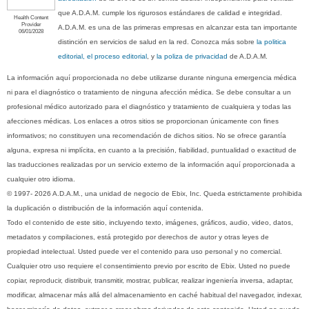
que A.D.A.M. cumple los rigurosos estándares de calidad e integridad.
Health Content
Provider
A.D.A.M. es una de las primeras empresas en alcanzar esta tan importante
06/01/2028
distinción en servicios de salud en la red. Conozca más sobre
la politica
editorial, el proceso editorial
, y
la poliza de privacidad
de A.D.A.M.
La información aquí proporcionada no debe utilizarse durante ninguna emergencia médica
ni para el diagnóstico o tratamiento de ninguna afección médica. Se debe consultar a un
profesional médico autorizado para el diagnóstico y tratamiento de cualquiera y todas las
afecciones médicas. Los enlaces a otros sitios se proporcionan únicamente con fines
informativos; no constituyen una recomendación de dichos sitios. No se ofrece garantía
alguna, expresa ni implícita, en cuanto a la precisión, fiabilidad, puntualidad o exactitud de
las traducciones realizadas por un servicio externo de la información aquí proporcionada a
cualquier otro idioma.
© 1997- 2026 A.D.A.M., una unidad de negocio de Ebix, Inc. Queda estrictamente prohibida
la duplicación o distribución de la información aquí contenida.
Todo el contenido de este sitio, incluyendo texto, imágenes, gráficos, audio, video, datos,
metadatos y compilaciones, está protegido por derechos de autor y otras leyes de
propiedad intelectual. Usted puede ver el contenido para uso personal y no comercial.
Cualquier otro uso requiere el consentimiento previo por escrito de Ebix. Usted no puede
copiar, reproducir, distribuir, transmitir, mostrar, publicar, realizar ingeniería inversa, adaptar,
modificar, almacenar más allá del almacenamiento en caché habitual del navegador, indexar,