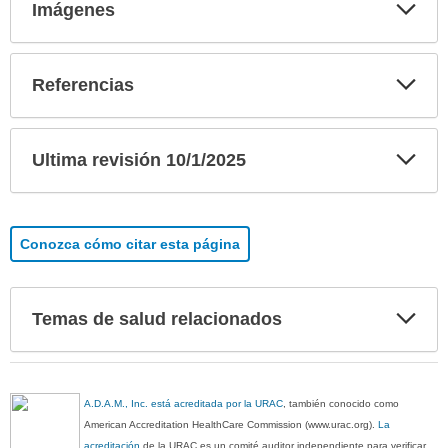
Exp
Imágenes
sec
Exp
Referencias
sec
Exp
Ultima revisión 10/1/2025
sec
Conozca cómo citar esta página
Exp
Temas de salud relacionados
sec
A.D.A.M., Inc. está acreditada por la URAC
, también conocido como
American Accreditation HealthCare Commission (www.urac.org).
La
acreditación
de la URAC es un comité auditor independiente para verificar