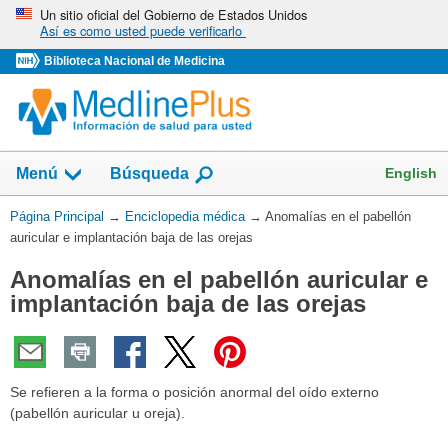
Omita
Un sitio oficial del Gobierno de Estados Unidos
Así es como usted puede verificarlo
y
vaya
Biblioteca Nacional de Medicina
al
Contenido
English
Menú
Búsqueda
Usted
Página Principal
→
Enciclopedia médica
→
Anomalías en el pabellón
está
auricular e implantación baja de las orejas
aquí:
Anomalías en el pabellón auricular e
implantación baja de las orejas
Se refieren a la forma o posición anormal del oído externo
(pabellón auricular u oreja).