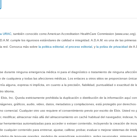
 la URAC
, también conocido como American Accreditation HealthCare Commission (www.urac.org)
.D.A.M. cumple los rigurosos estándares de calidad e integridad. A.D.A.M. es una de las primera
n la red. Conozca más sobre
la politica editorial, el proceso editorial
, y
la poliza de privacidad
de A.
rse durante ninguna emergencia médica ni para el diagnóstico o tratamiento de ninguna afección
o de cualquiera y todas las afecciones médicas. Los enlaces a otros sitios se proporcionan única
ía alguna, expresa ni implícita, en cuanto a la precisión, fiabilidad, puntualidad o exactitud de l
tro idioma.
ix, Inc. Queda estrictamente prohibida la duplicación o distribución de la información aquí con
imágenes, gráficos, audio, video, datos, metadatos y compilaciones, está protegido por derechos d
comercial. Cualquier otro uso requiere el consentimiento previo por escrito de Ebix. Usted no puede
ptar, modificar, almacenar más allá del almacenamiento en caché habitual del navegador, indexar, h
ar herramientas automatizadas para acceder o extraer contenido, incluyendo la creación de incru
ualquier contenido para entrenar, ajustar, calibrar, probar, evaluar o mejorar sistemas de inteligen
 modelos de lenguaje grandes, modelos de aprendizaje automático, redes neuronales, sistemas g