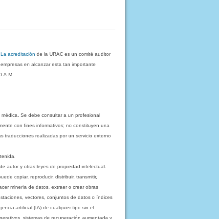
.
La acreditación
de la URAC es un comité auditor
s empresas en alcanzar esta tan importante
D.A.M.
 médica. Se debe consultar a un profesional
mente con fines informativos; no constituyen una
as traducciones realizadas por un servicio externo
tenida.
e autor y otras leyes de propiedad intelectual.
 copiar, reproducir, distribuir, transmitir,
acer minería de datos, extraer o crear obras
staciones, vectores, conjuntos de datos o índices
cia artificial (IA) de cualquier tipo sin el
enerativos, sistemas de recuperación aumentada y