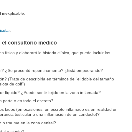
 inexplicable.
icular
.
 el consultorio medico
físico y elaborará la historia clínica, que puede incluir las
ón? ¿Se presentó repentinamente? ¿Está empeorando?
ón? (Trate de describirla en términos de "el doble del tamaño
lota de golf")
or líquido? ¿Puede sentir tejido en la zona inflamada?
a parte o en todo el escroto?
os lados (en ocasiones, un escroto inflamado es en realidad un
erancia testicular o una inflamación de un conducto)?
n o trauma en la zona genital?
tal reciente?