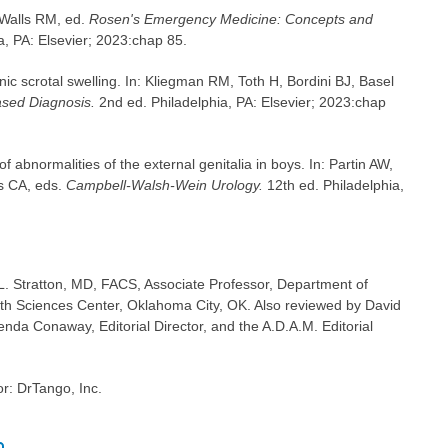
 Walls RM, ed.
Rosen's Emergency Medicine: Concepts and
a, PA: Elsevier; 2023:chap 85.
ic scrotal swelling. In: Kliegman RM, Toth H, Bordini BJ, Basel
sed Diagnosis.
2nd ed. Philadelphia, PA: Elsevier; 2023:chap
bnormalities of the external genitalia in boys. In: Partin AW,
s CA, eds.
Campbell-Walsh-Wein Urology.
12th ed. Philadelphia,
 L. Stratton, MD, FACS, Associate Professor, Department of
lth Sciences Center, Oklahoma City, OK. Also reviewed by David
nda Conaway, Editorial Director, and the A.D.A.M. Editorial
or: DrTango, Inc.