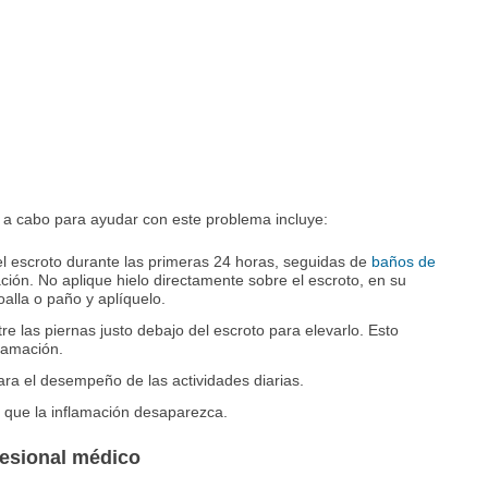
r a cabo para ayudar con este problema incluye:
l escroto durante las primeras 24 horas, seguidas de
baños de
ación. No aplique hielo directamente sobre el escroto, en su
oalla o paño y aplíquelo.
re las piernas justo debajo del escroto para elevarlo. Esto
flamación.
ara el desempeño de las actividades diarias.
a que la inflamación desaparezca.
fesional médico