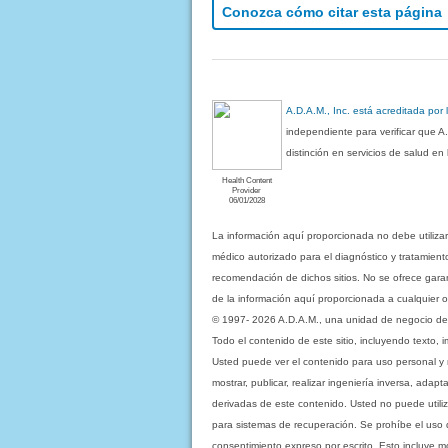
Conozca cómo citar esta página
A.D.A.M., Inc. está acreditada por
independiente para verificar que A
distinción en servicios de salud e
Health Content
Provider
06/01/2028
La información aquí proporcionada no debe utiliza
médico autorizado para el diagnóstico y tratamient
recomendación de dichos sitios. No se ofrece garant
de la información aquí proporcionada a cualquier o
© 1997- 2026 A.D.A.M., una unidad de negocio de Eb
Todo el contenido de este sitio, incluyendo texto, 
Usted puede ver el contenido para uso personal y no 
mostrar, publicar, realizar ingeniería inversa, ada
derivadas de este contenido. Usted no puede utiliz
para sistemas de recuperación. Se prohíbe el uso de c
consentimiento expreso por escrito. Esto incluye