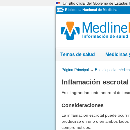
Un sitio oficial del Gobierno de Estados
Omita
y
Biblioteca Nacional de Medicina
vaya
al
Contenido
Temas de salud
Medicinas 
Usted
Página Principal
→
Enciclopedia médica
está
Inflamación escrotal
aquí:
Es el agrandamiento anormal del escr
Consideraciones
La inflamación escrotal puede ocurri
producirse en uno o en ambos lados y
comprometidos.